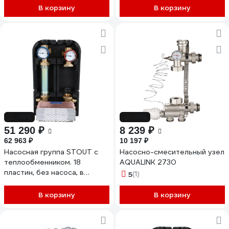
В корзину
В корзину
-19%
-19%
51 290 ₽
8 239 ₽
62 963 ₽
10 197 ₽
Насосная группа STOUT с
Насосно-смесительный узел
теплообменником. 18
AQUALINK 2730
пластин, без насоса, в
5
(1)
теплоиз. SDG-0038-182501
RG008U9S984HVN
В корзину
В корзину