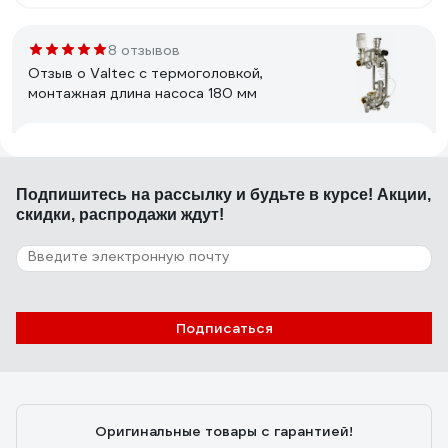
8 отзывов
Отзыв о Valtec с термоголовкой,
монтажная длина насоса 180 мм
07.05.2021
Алексей Д
Тяжелый надежный узел, много регулировок, без
Подпишитесь
на рассылку
и будьте в курсе! Акции,
танцев с бубном соединяется с коллектором valtec и
скидки, распродажи ждут!
без проблем подключается насос
5 отзывов
Отзыв о STOUT с термостатическим
Подписаться
клапаном 20-55c, без насоса
07.10.2025
Александр
Удобный и простой в монтаже. Хорошее качество
Оригинальные товары с гарантией!
металла и резьб. Все уплотнения на резиновых