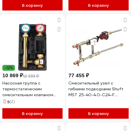
В корзину
В корзину
-12%
10 869 ₽
77 455 ₽
12 333 ₽
Насосная группа с
Смесительный узел с
термостатическим
гибкими подводками Shuft
смесительным клапаном
MST 25-40-4.0-C24-F
ROMMER RDG-1002-002501
НС-1036748
5
(2)
(35-60С) 1 без насоса
RG0092KUU96OUM
В корзину
В корзину