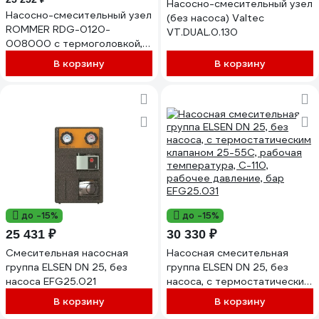
Насосно-смесительный узел
Насосно-смесительный узел
(без насоса) Valtec
ROMMER RDG-0120-
VT.DUAL.0.130
008000 с термоголовкой,
перепуск RG00938T67G5E3
В корзину
В корзину
до -15%
до -15%
25 431 ₽
30 330 ₽
Смесительная насосная
Насосная смесительная
группа ELSEN DN 25, без
группа ELSEN DN 25, без
насоса EFG25.021
насоса, с термостатическим
клапаном 25-55C, рабочая
В корзину
В корзину
температура, С-110,