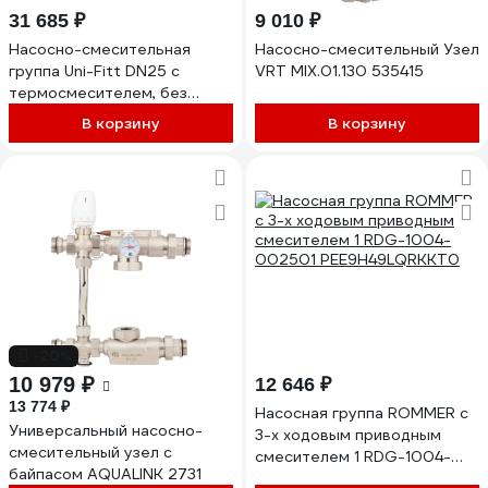
31 685 ₽
9 010 ₽
Насосно-смесительная
Насосно-смесительный Узел
группа Uni-Fitt DN25 с
VRT MIX.01.130 535415
термосмесителем, без
насоса 491B2500
В корзину
В корзину
-20%
10 979 ₽
12 646 ₽
13 774 ₽
Насосная группа ROMMER с
Универсальный насосно-
3-х ходовым приводным
смесительный узел с
смесителем 1 RDG-1004-
байпасом AQUALINK 2731
002501 PEE9H49LQRKKT0