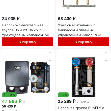
24 035 ₽
68 400 ₽
Насосно-смесительная
Узел смесительный с
группа Uni-Fitt DN25, с
байпасом и плавным
трехходовым клапаном, без
управлением Завод RGP
насоса 492B2500
СУБ 25-80-6.3-24
В корзину
В корзину
-15%
-12%
47 966 ₽
15 289 ₽
17 326 ₽
56 430 ₽
Насосная группа SUNFLY с