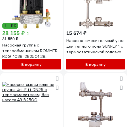
-11%
28 155 ₽
15 674 ₽
31 550 ₽
Насосно-смесительный узел
Насосная группа с
для теплого пола SUNFLY 1 с
теплообменником ROMMER
термостатической головкой
RDG-1038-282501 28
и байпасом, без насоса
пластин, без насоса в
(XF15231-1) SF0343716
В корзину
В корзину
теплоизоляции
RG0092MQC1U898