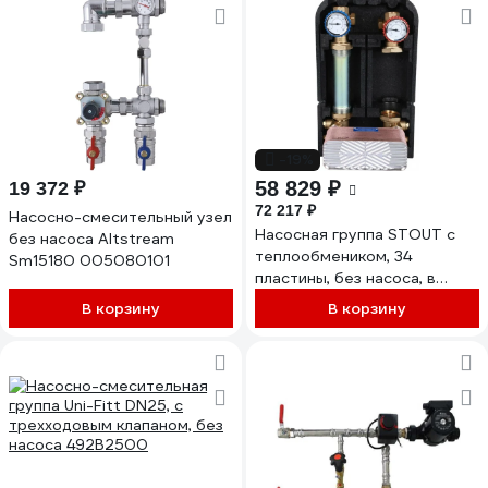
-19%
58 829 ₽
19 372 ₽
72 217 ₽
Насосно-смесительный узел
Насосная группа STOUT с
без насоса Altstream
теплообмеником, 34
Sm15180 005080101
пластины, без насоса, в
теплоизол. SDG-0038-
В корзину
В корзину
342501 RG008U9S94PGBT