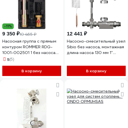
-11%
9 350 ₽
12 441 ₽
10 465 ₽
Насосная группа с прямым
Насосно-смесительный узел
контуром ROMMER RDG-
Sibio без насоса, монтажная
1001-002501 1 без насоса
длина насоса 130 мм 1''
RG0092KUU96IEL
универсальное подключение
5
(5)
SIB-B3102
В корзину
В корзину