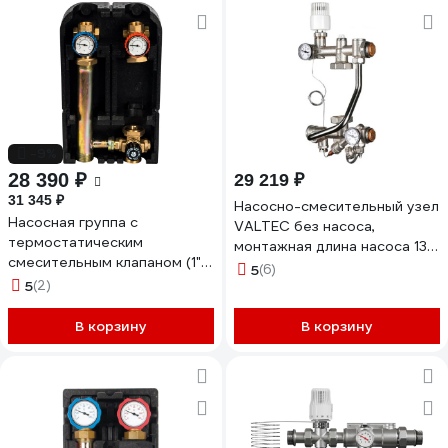
-9%
28 390 ₽
29 219 ₽
31 345 ₽
Насосно-смесительный узел
Насосная группа с
VALTEC без насоса,
термостатическим
монтажная длина насоса 130
смесительным клапаном (1",
мм VT.TECHNOMIX.0.130
5
(6)
без насоса, DN 25) STOUT
5
(2)
SDG-0002-002501
В корзину
В корзину