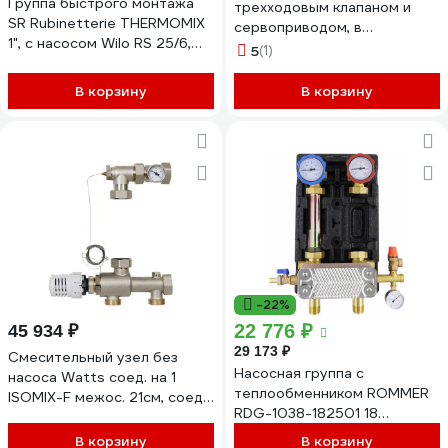
Группа быстрого монтажа
трехходовым клапаном и
SR Rubinetterie THERMOMIX
сервоприводом, в
1", с насосом Wilo RS 25/6,
теплоизоляции, без насоса 1
5
(1)
справа 1015-2500WA00
(XF15666A-112-180)
SF0343693
В корзину
В корзину
-22%
22 776 ₽
45 934 ₽
29 173 ₽
Смесительный узел без
Насосная группа с
насоса Watts соед. на 1
теплообменником ROMMER
ISOMIX-F межос. 21см, соед.
RDG-1038-182501 18
с насосом 1 10082500
пластин, без насоса в
В корзину
В корзину