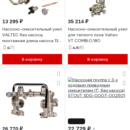
13 295 ₽
35 214 ₽
Насосно-смесительный узел
Насосно-смесительный узел
VALTEC без насоса,
для теплого пола Valtec
монтажная длина насоса 130
VT.COMBI.0.180
мм VT.VALMIX.0.130
4
(7)
4.6
(8)
В корзину
В корзину
-18%
22 729 ₽
26 770 ₽