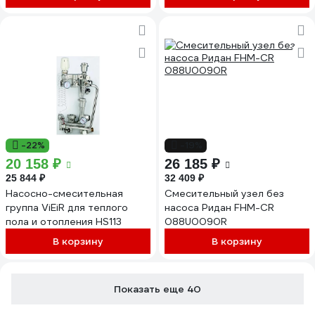
теплоизоляции
RG0092MQC1SKH7
-22%
-19%
20 158 ₽
26 185 ₽
25 844 ₽
32 409 ₽
Насосно-смесительная
Смесительный узел без
группа ViEiR для теплого
насоса Ридан FHM-CR
пола и отопления HS113
088U0090R
В корзину
В корзину
Показать еще 40