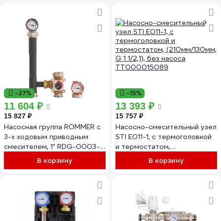
рабочее давление, бар
EFG25.031
-27%
-15%
11 604 ₽
13 393 ₽
15 827 ₽
15 757 ₽
Насосная группа ROMMER с
Насосно-смесительный узел
3-х ходовым приводным
STI Е011-1, с термоголовкой
смесителем, 1" RDG-0003-
и термостатом,
012501 RG009366IJCO71
(210мм/130мм, G 1 1/2,1), без
В корзину
В корзину
насоса ТТ000015089