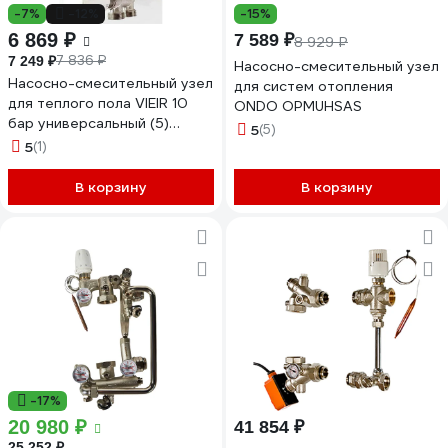
-7%
-12%
-15%
6 869 ₽
7 589 ₽
8 929 ₽
7 836 ₽
7 249 ₽
Насосно-смесительный узел
Насосно-смесительный узел
для систем отопления
для теплого пола VIEIR 10
ONDO OPMUHSAS
бар универсальный (5)
5
(5)
VR202
5
(1)
В корзину
В корзину
-17%
20 980 ₽
41 854 ₽
25 252 ₽