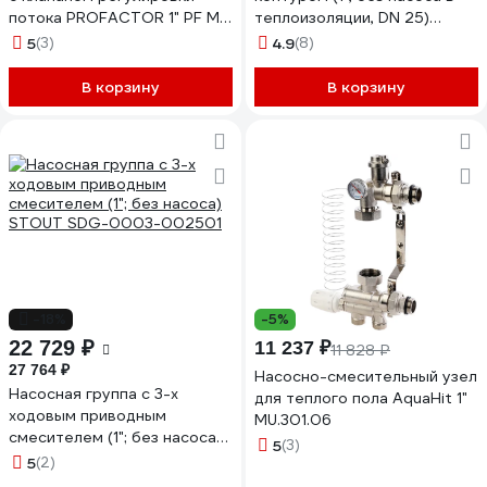
потока PROFACTOR 1" PF MB
теплоизоляции, DN 25)
841
STOUT SDG-0001-002501
5
(3)
4.9
(8)
В корзину
В корзину
-18%
-5%
22 729 ₽
11 237 ₽
11 828 ₽
27 764 ₽
Насосно-смесительный узел
Насосная группа с 3-х
для теплого пола AquaHit 1"
ходовым приводным
MU.301.06
смесителем (1"; без насоса)
5
(3)
STOUT SDG-0003-002501
5
(2)