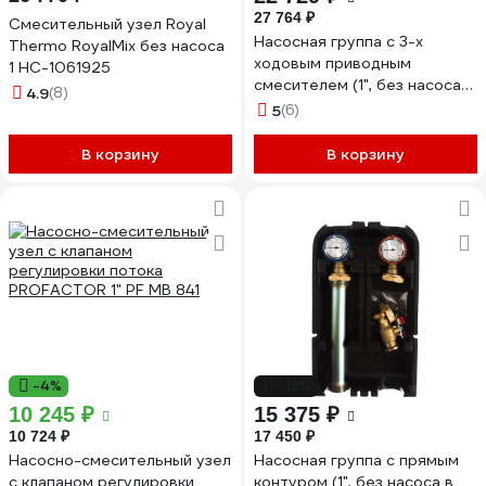
27 764 ₽
Смесительный узел Royal
Насосная группа с 3-х
Thermo RoyalMix без насоса
ходовым приводным
1 НС-1061925
смесителем (1", без насоса)
4.9
(8)
STOUT SDG-0007-002501
5
(6)
В корзину
В корзину
-4%
-12%
10 245 ₽
15 375 ₽
10 724 ₽
17 450 ₽
Насосно-смесительный узел
Насосная группа с прямым
с клапаном регулировки
контуром (1", без насоса в