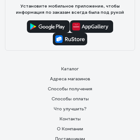
прокладках. Эксцентрик удобен при монтаже, можно
Установите мобильное приложение, чтобы
подальше к стене отставить насос, выровнять по
информация по заказам всегда была под рукой
осям коллектора. Эксцентрик не течёт, хотя
довольно легко поворачивается. Градусник
нестандартный, интересный, показания проявляются
на шкале в зависимости от величины температуры.
Каталог
Адреса магазинов
Способы получения
Способы оплаты
Что улучшить?
Контакты
О Компании
Поставщикам