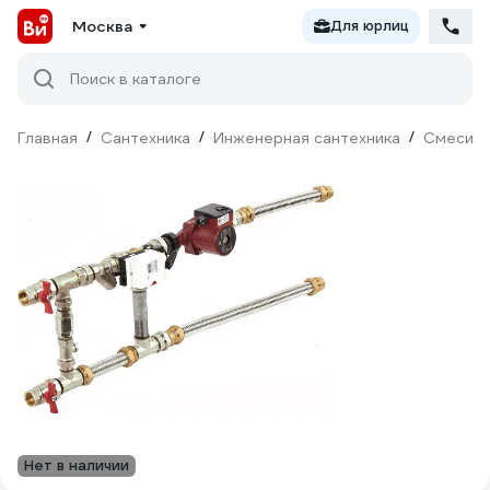
Москва
Для юрлиц
Поиск в каталоге
Главная
/
Сантехника
/
Инженерная сантехника
/
Смесите
Нет в наличии