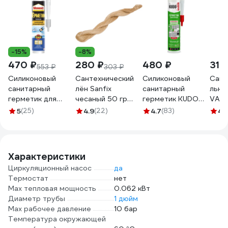
-15%
-8%
470 ₽
280 ₽
480 ₽
314
553 ₽
303 ₽
Силиконовый
Сантехнический
Силиконовый
Сант
санитарный
лён Sanfix
санитарный
льня
герметик для
чесаный 50 гр
герметик KUDO
VALT
ванной и кухни
40727
(прозрачный; 280
резьб
5
(25)
4.9
(22)
4.7
(83)
4
(
Момент белый
мл) KSK-120
VT.F
280 мл Б0018852
Характеристики
Циркуляционный насос
да
Термостат
нет
Мах тепловая мощность
0.062 кВт
Диаметр трубы
1 дюйм
Мах рабочее давление
10 бар
Температура окружающей