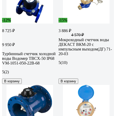
-12%
-15%
8 725 ₽
3 886 ₽
4 570 ₽
Мокроходный счетчик воды
ДЕКАСТ ВКМ-20 с
9 950 ₽
импульсным выходом(ДГ) 71-
Турбинный счетчик холодной
20-03
воды Водомер ТВСХ-50 IP68
5
(10)
VM-1051-050-22B-68
5
(2)
В корзину
В корзину