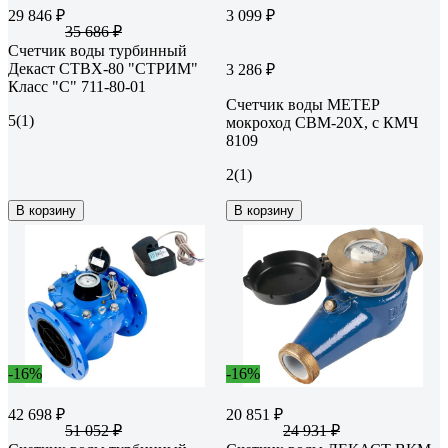
29 846 ₽
3 099 ₽
35 686 ₽
Счетчик воды турбинный
Декаст СТВХ-80 "СТРИМ"
3 286 ₽
Класс "С" 711-80-01
Счетчик воды МЕТЕР
5
(1)
мокроход СВМ-20Х, с КМЧ
8109
2
(1)
В корзину
В корзину
-16%
-16%
42 698 ₽
20 851 ₽
51 052 ₽
24 931 ₽