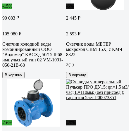
-15%
-6%
90 083 ₽
2 445 ₽
105 980 ₽
2 593 ₽
Счетчик холодной воды
Счетчик воды МЕТЕР
комбинированный ООО
мокроход СВМ-15Х, с КМЧ
"Водомер" КВСХд 50/15 IP68
8322
импульсный тип 02 VM-1091-
2
(1)
050-21B-68
В корзину
В корзину
-16%
-20%