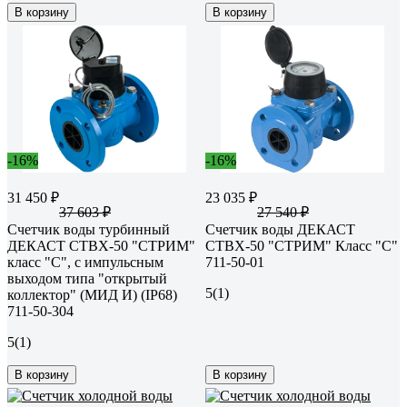
В корзину
В корзину
-16%
-16%
31 450 ₽
23 035 ₽
37 603 ₽
27 540 ₽
Счетчик воды турбинный
Счетчик воды ДЕКАСТ
ДЕКАСТ СТВХ-50 "СТРИМ"
СТВХ-50 "СТРИМ" Класс "С"
класс "С", с импульсным
711-50-01
выходом типа "открытый
5
(1)
коллектор" (МИД И) (IP68)
711-50-304
5
(1)
В корзину
В корзину