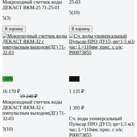
Мокроходный счетчик воды
25-03
ДЕКАСТ ВКМ-25 71-25-01
5
(10)
5
(3)
В корзину
В корзину
-16%
-19%
16 170 ₽
1 135 ₽
19 240 ₽
Мокроходный счетчик воды
ДЕКАСТ ВКМ-32 с
1 395 ₽
импульсным выходом(ДГ) 71-
32-03
Сч. воды универсальный
Пульсар ПРО ДУ15; qn=1,5 м3/
5
(10)
час; L=110мм; прис. с о/к;
Р00073855