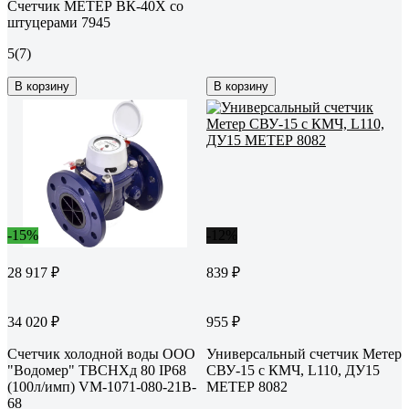
Счетчик МЕТЕР ВК-40Х со
штуцерами 7945
5
(7)
В корзину
В корзину
-15%
-12%
28 917 ₽
839 ₽
34 020 ₽
955 ₽
Счетчик холодной воды ООО
Универсальный счетчик Метер
"Водомер" ТВСНХд 80 IP68
СВУ-15 с КМЧ, L110, ДУ15
(100л/имп) VM-1071-080-21B-
МЕТЕР 8082
68