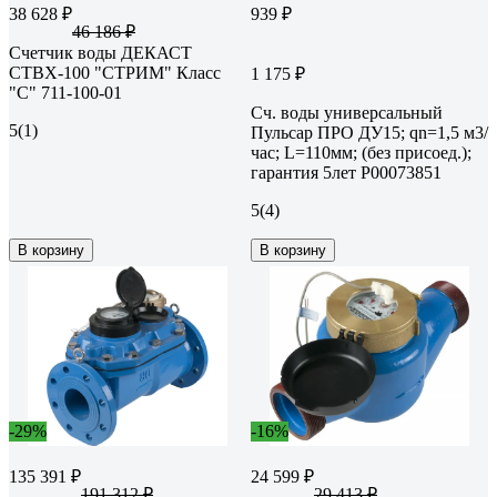
38 628 ₽
939 ₽
46 186 ₽
Счетчик воды ДЕКАСТ
СТВХ-100 "СТРИМ" Класс
1 175 ₽
"С" 711-100-01
Сч. воды универсальный
5
(1)
Пульсар ПРО ДУ15; qn=1,5 м3/
час; L=110мм; (без присоед.);
гарантия 5лет Р00073851
5
(4)
В корзину
В корзину
-29%
-16%
135 391 ₽
24 599 ₽
191 312 ₽
29 413 ₽