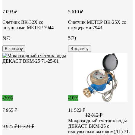
7 093 ₽
5 610 ₽
Счетчик ВК-32Х со
Счетчик МЕТЕР ВК-25Х со
штуцерами МЕТЕР 7944
штуцерами 7943
5
(7)
5
(7)
В корзину
В корзину
-30%
-10%
7 955 ₽
11 522 ₽
12 812 ₽
Мокроходный счетчик воды
ДЕКАСТ ВКМ-25 с
9 925 ₽
11 321 ₽
импульсным выходом(ДГ) 71-