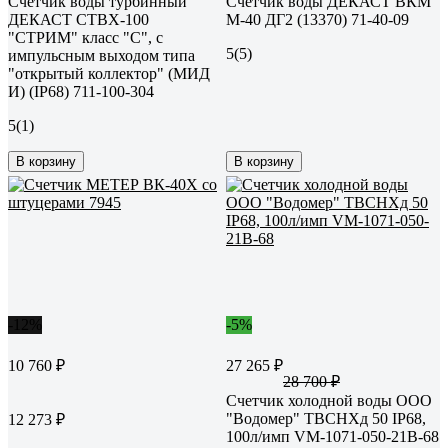
Счетчик воды турбинный
Счетчик воды ДЕКАСТ ВКМ
ДЕКАСТ СТВХ-100
М-40 ДГ2 (13370) 71-40-09
"СТРИМ" класс "С", с
5
(5)
импульсным выходом типа
"открытый коллектор" (МИД
И) (IP68) 711-100-304
5
(1)
В корзину
В корзину
-12%
-5%
10 760 ₽
27 265 ₽
28 700 ₽
Счетчик холодной воды ООО
"Водомер" ТВСНХд 50 IP68,
12 273 ₽
100л/имп VM-1071-050-21B-68