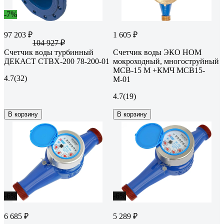
-7%
97 203 ₽
1 605 ₽
104 927 ₽
Счетчик воды турбинный
Счетчик воды ЭКО НОМ
ДЕКАСТ СТВХ-200 78-200-01
мокроходный, многоструйный
МСВ-15 М +КМЧ МСВ15-
4.7
(32)
М-01
4.7
(19)
В корзину
В корзину
-6%
-6%
6 685 ₽
5 289 ₽