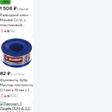
-15%
1 508 ₽
1 767 ₽
Разводной ключ
Mundial Cr-V, с
пластиковой
рукояткой, 250
4.8
(14)
мм 1070.025-9
82 ₽
5.47 ₽/м
Фумлента Зубр
Мастер плотность
0.1 мм х 19 мм х 15
м 12373-19-025
4.9
(102)