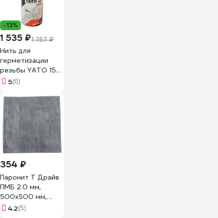
-13%
1 535 ₽
1 757 ₽
Нить для
герметизации
резьбы YATO 150
м YT-29222
5
(6)
354 ₽
Паронит Т Драйв
ПМБ 2.0 мм,
500х500 мм,
ГОСТ 481-80
4.2
(5)
4640209725296