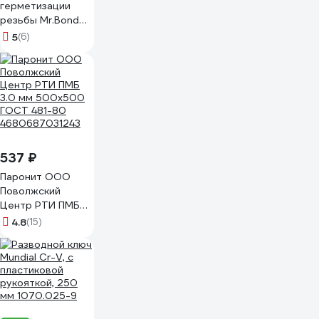
герметизации
резьбы Mr.Bond
607 20 м
5
(6)
MB3060700020
537 ₽
Паронит ООО
Поволжский
Центр РТИ ПМБ
3.0 мм 500x500
4.8
(15)
ГОСТ 481-80
4680687031243