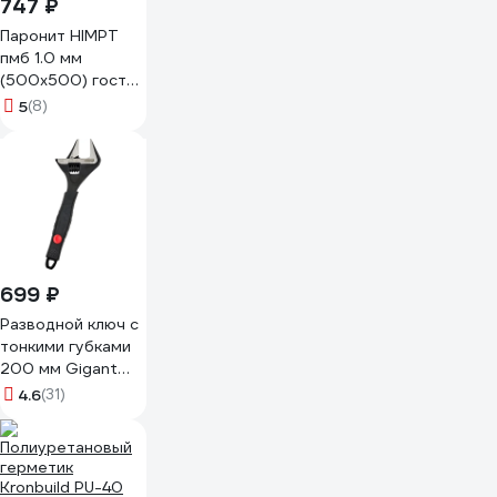
747 ₽
Паронит HIMPT
пмб 1.0 мм
(500x500) гост
481-80 00-
5
(8)
00009205
699 ₽
Разводной ключ с
тонкими губками
200 мм Gigant
Professional
4.6
(31)
GPBS-20