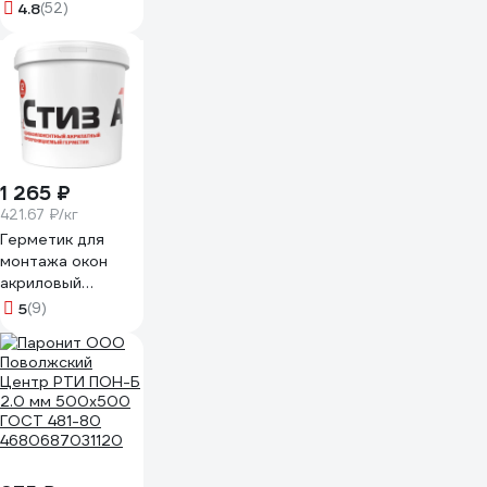
углеродистая
4.8
(52)
сталь, 250 мм, 10"
15103
1 265 ₽
421.67 ₽/кг
Герметик для
монтажа окон
акриловый
паропроницаемый
5
(9)
СТИЗ А ведро 3 кг
RM000003631