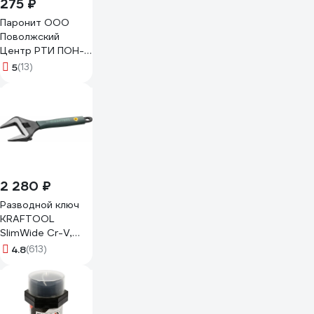
275 ₽
Паронит ООО
Поволжский
Центр РТИ ПОН-Б
2.0 мм 500x500
5
(13)
ГОСТ 481-80
4680687031120
2 280 ₽
Разводной ключ
KRAFTOOL
SlimWide Cr-V,
200 мм, 8", 38 мм
4.8
(613)
27258-20