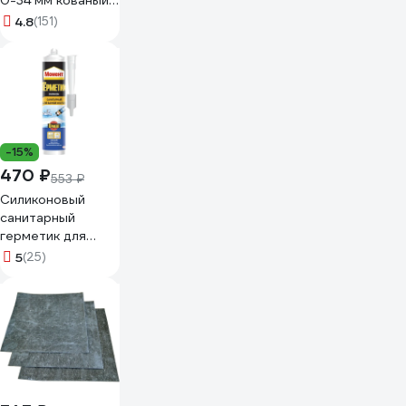
0-34 мм кованый
03-015
4.8
(151)
-15%
470 ₽
553 ₽
Силиконовый
санитарный
герметик для
ванной и кухни
5
(25)
Момент белый
280 мл Б0018852