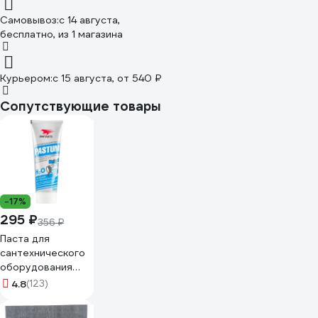
Самовывоз:
c 14 августа,
бесплатно
, из 1 магазина
Курьером:
c 15 августа,
от 540 ₽
Сопутствующие товары
-17%
295 ₽
356 ₽
Паста для
сантехнического
оборудования
ВМПАВТО Pastum
4.8
(123)
H2O, 250 г, туба
8105