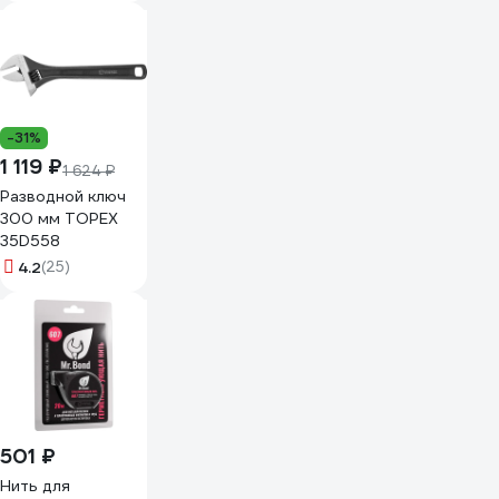
-31%
1 119 ₽
1 624 ₽
Разводной ключ
300 мм TOPEX
35D558
4.2
(25)
501 ₽
Нить для