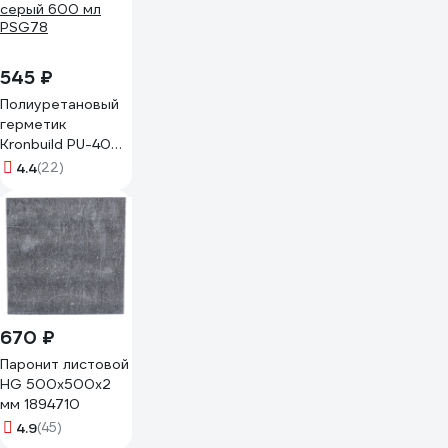
545 ₽
Полиуретановый
герметик
Kronbuild PU-40
серый 600 мл
4.4
(22)
PSG78
670 ₽
Паронит листовой
HG 500x500x2
мм 1894710
4.9
(45)