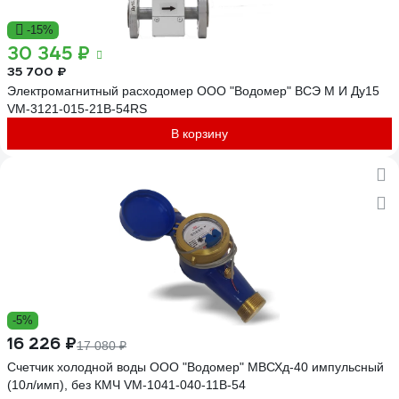
-15%
30 345 ₽
35 700 ₽
Электромагнитный расходомер ООО "Водомер" ВСЭ М И Ду15
VM-3121-015-21B-54RS
В корзину
-5%
16 226 ₽
17 080 ₽
Счетчик холодной воды ООО "Водомер" МВСХд-40 импульсный
(10л/имп), без КМЧ VM-1041-040-11B-54