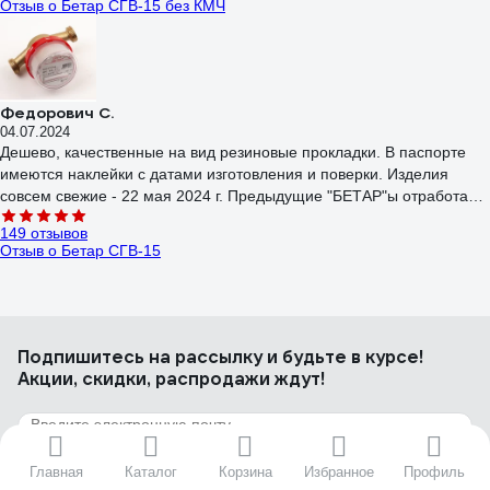
Отзыв о Бетар СГВ-15 без КМЧ
Федорович С.
04.07.2024
Дешево, качественные на вид резиновые прокладки. В паспорте
имеются наклейки с датами изготовления и поверки. Изделия
совсем свежие - 22 мая 2024 г. Предыдущие "БЕТАР"ы отработали:
первая пара-по шесть лет, вторая пара- по двенадцать лет без
149 отзывов
проблем, не считая треснувшей накидной гайки.
Отзыв о Бетар СГВ-15
Подпишитесь
на рассылку
и будьте в курсе!
Валерий К.
Акции, скидки, распродажи ждут!
18.01.2022
Работает и на горячей воде и на холодной. Надёжный бренд.
106 отзывов
Отзыв о Valtec до +90 С, 1,5м3, 1/2", 110 мм
Главная
Каталог
Корзина
Избранное
Профиль