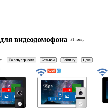
для видеодомофона
31 товар
о:
По популярности
Отзывам
Рейтингу
Цене