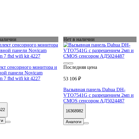
наличии
Нет в наличии
кт сенсорного монитора и
Последняя цена
ной панели Novicam
 7 fhd wifi kit 4227
53 106 ₽
Вызывная панель Dahua DH-
VTO7541G с разрешением 2мп и
CMOS сенсором АД5024487
622
16368982
ги
Аналоги