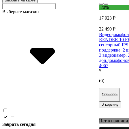
Выбрать на карте
-20%
Выберите магазин
17 923 ₽
22 490 ₽
Видеодомофон
RENDER 10 F
сенсорный IPS 
поддержка: 2 
3 видеокамер, 
доп.домофонов
4067
5
(6)
43255325
В корзину
Нет в наличии
Забрать сегодня