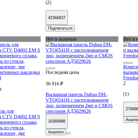
(2)
42366837
Подписаться
Нет в наличии
Нет в 
Компле
Последняя цена
вызыв
Freedom
2
36 916 ₽
а
(1)
Вызывная панель Dahua DH-
VTO6541H с распознаванием
лиц, разрешением 2мп и CMOS
27689
ль для
сенсором АД5029626
а CTV D4002 EM S
Анало
16368988
миниевого сплава,
ь из стекла,
Аналоги
вление, две