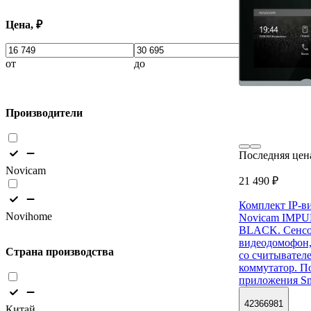
Цена, ₽
от
до
Производители
Последняя цен
Novicam
21 490 ₽
Комплект IP-в
Novihome
Novicam IMPUL
BLACK. Сенс
видеодомофон,
Страна производства
со считывателе
коммутатор. П
приложения Sm
42366981
Китай