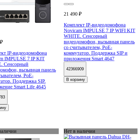
21 490 ₽
Комплект IP-видеодомофона
Novicam IMPULSE 7 IP WIFI KIT
WHITE. Сенсорный
видеодомофон, вызывная панель
 ₽
со считывателем, PoE-
кт IP-видеодомофона
коммутатор. Поддержка SIP и
m IMPULSE 7 IP KIT
приложения Smart 4647
. Сенсорный
42366909
омофон, вызывная панель
тывателем, PoE-
В корзину
атор. Поддержка SIP.
ение Smart Life 4645
783
ину
наличии
Нет в наличии