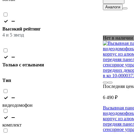
Аналоги
Высокий рейтинг
4 и 5 звезд
Нет в наличии
Только с отзывами
Тип
Последняя цен
6 490 ₽
видеодомофон
Вызывная пане
видеодомофон
корпус из алю
передняя панел
комплект
сенсорное упра