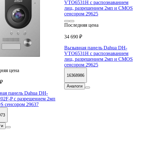
Последняя цена
34 690 ₽
Вызывная панель Dahua DH-
VTO6531H с распознаванием
лиц, разрешением 2мп и CMOS
сенсором 29625
няя цена
16368986
 ₽
Аналоги
ая панель Dahua DH-
2F-P с разрешением 2мп
S сенсором 29637
973
ги