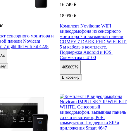
16 749 ₽
18 990 ₽
 ₽
Комплект Novihome WIFI
видеодомофона из сенсорного
кт сенсорного монитора и
монитора 7 и вызывной панели
ной панели Novicam
COMFY 7 DARK FHD WIFI KIT.
 7 night fhd wifi kit 4228
5 м кабель в комплекте.
Поддержка Android и IOS.
634
Совместим с 4100
ину
40586579
В корзину