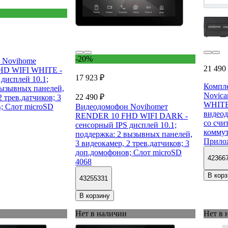
-20%
 Novihome
21 490
HD WIFI WHITE -
17 923 ₽
дисплей 10.1;
Компле
вызывных панелей,
Novica
22 490 ₽
2 трев.датчиков; 3
WHITE
; Слот microSD
Видеодомофон Novihomeт
видеод
RENDER 10 FHD WIFI DARK -
со счи
сенсорный IPS дисплей 10.1;
коммут
поддержка: 2 вызывных панелей,
Прилож
3 видеокамер, 2 трев.датчиков; 3
доп.домофонов; Слот microSD
42366
4068
В корз
43255331
В корзину
Нет в наличии
Нет в 