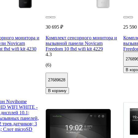
30 695 ₽
25 590
орного монитора и
Комплект сенсорного монитора и
Компле
ели Novicam
вызывной панели Novicam
вызыв
t fhd wifi kit 4230
Freedom 10 fhd wifi kit 4229
Freedom
4.3
27689
(6)
В корз
27689628
В корзину