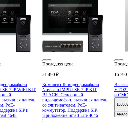
а
Последняя цена
Послед
21 490 ₽
16 790
идеодомофона
Комплект IP-видеодомофона
Вызывн
SE 7 IP WIFI KIT
Novicam IMPULSE 7 IP KIT
VTO220
орный
BLACK. Сенсорный
и CMO
 вызывная панель
видеодомофон, вызывная панель
16368
м, PoE-
со считывателем, PoE-
оддержка SIP и
коммутатор. Поддержка SIP.
Анало
art 4648
Приложение Smart Life 4646
5