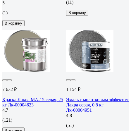
(11)
5
(1)
В корзину
В корзину
7 632 ₽
1 154 ₽
Краска Лакра МА-15 серая, 25
Эмаль с молотковым эффектом
кг Лк-00004623
Лакра серая, 0.8 кг
4.7
Лк-00004951
4.8
(121)
(51)
В корзину