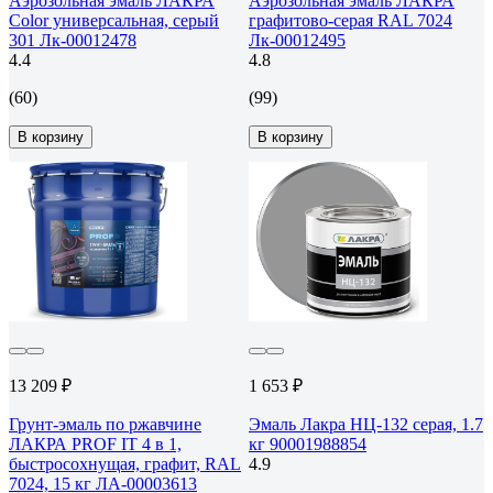
Аэрозольная эмаль ЛАКРА
Аэрозольная эмаль ЛАКРА
Color универсальная, серый
графитово-серая RAL 7024
301 Лк-00012478
Лк-00012495
4.4
4.8
(60)
(99)
В корзину
В корзину
13 209 ₽
1 653 ₽
Грунт-эмаль по ржавчине
Эмаль Лакра НЦ-132 серая, 1.7
ЛАКРА PROF IT 4 в 1,
кг 90001988854
быстросохнущая, графит, RAL
4.9
7024, 15 кг ЛА-00003613