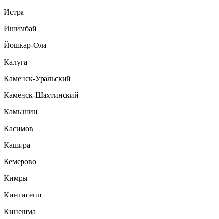
Истра
Ишимбай
Йошкар-Ола
Калуга
Каменск-Уральский
Каменск-Шахтинский
Камышин
Касимов
Кашира
Кемерово
Кимры
Кингисепп
Кинешма