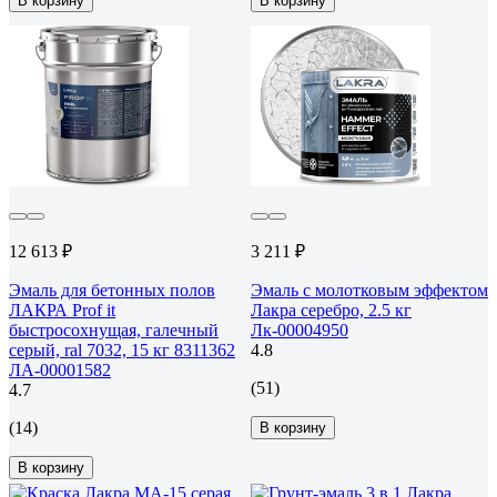
В корзину
В корзину
12 613 ₽
3 211 ₽
Эмаль для бетонных полов
Эмаль с молотковым эффектом
ЛАКРА Prof it
Лакра серебро, 2.5 кг
быстросохнущая, галечный
Лк-00004950
серый, ral 7032, 15 кг 8311362
4.8
ЛА-00001582
(51)
4.7
(14)
В корзину
В корзину