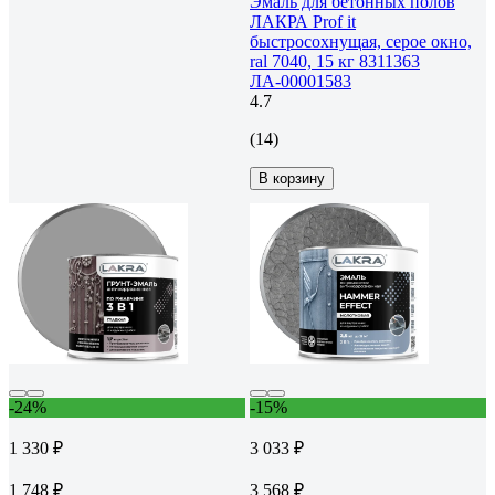
Эмаль для бетонных полов
ЛАКРА Prof it
быстросохнущая, серое окно,
ral 7040, 15 кг 8311363
ЛА-00001583
4.7
(14)
В корзину
-24%
-15%
1 330 ₽
3 033 ₽
1 748 ₽
3 568 ₽