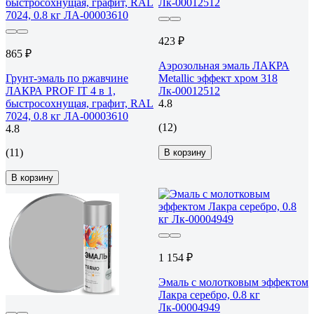
423 ₽
865 ₽
Аэрозольная эмаль ЛАКРА
Грунт-эмаль по ржавчине
Metallic эффект хром 318
ЛАКРА PROF IT 4 в 1,
Лк-00012512
быстросохнущая, графит, RAL
4.8
7024, 0.8 кг ЛА-00003610
(12)
4.8
(11)
В корзину
В корзину
1 154 ₽
Эмаль с молотковым эффектом
Лакра серебро, 0.8 кг
Лк-00004949