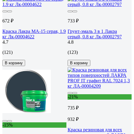
672 ₽
733 ₽
Краска Лакра МА-15 серая, 1.9
Грунт-эмаль 3 в 1 Лакра
кг Лк-00004622
серый, 0.8 кг Лк-00002797
4.7
4.8
(121)
(123)
В корзину
В корзину
-21%
735 ₽
932 ₽
-15%
Краска резиновая для всех