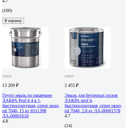
4.7
(100)
В корзину
13 209 ₽
2 455 ₽
Грунт-эмаль по ржавчине
Эмаль для бетонных полов
ЛАКРА Prof it 4 в 1,
ЛАКРА prof it,
быстросохнущая, серое окно,
быстросохнущая, серое окно,
ral 7040, 15 кг 8311398
ral 7040, 2.8 кг ЛА-00001578
ЛА-00001618
4.7
4.8
(14)