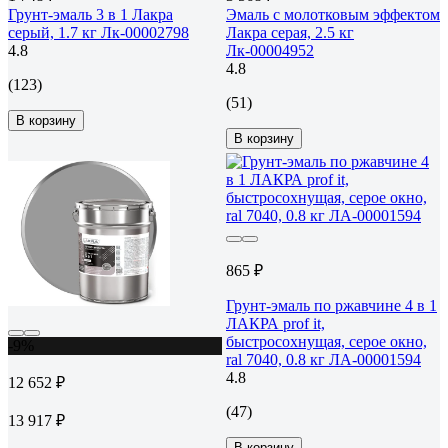
Грунт-эмаль 3 в 1 Лакра
Эмаль с молотковым эффектом
серый, 1.7 кг Лк-00002798
Лакра серая, 2.5 кг
4.8
Лк-00004952
4.8
(123)
(51)
В корзину
В корзину
865 ₽
Грунт-эмаль по ржавчине 4 в 1
ЛАКРА prof it,
быстросохнущая, серое окно,
-9%
ral 7040, 0.8 кг ЛА-00001594
4.8
12 652 ₽
(47)
13 917 ₽
В корзину