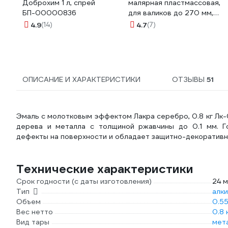
Доброхим 1 л, спрей
малярная пластмассовая,
БП-00000836
для валиков до 270 мм,
360x360мм 06055-27
4.9
(14)
4.7
(7)
ОПИСАНИЕ И ХАРАКТЕРИСТИКИ
ОТЗЫВЫ
51
Эмаль с молотковым эффектом Лакра серебро, 0.8 кг Лк
дерева и металла с толщиной ржавчины до 0.1 мм. Г
дефекты на поверхности и обладает защитно-декоративн
Технические характеристики
Срок годности (с даты изготовления)
24 
Тип
алк
Объем
0.55
Вес нетто
0.8 
Вид тары
мет