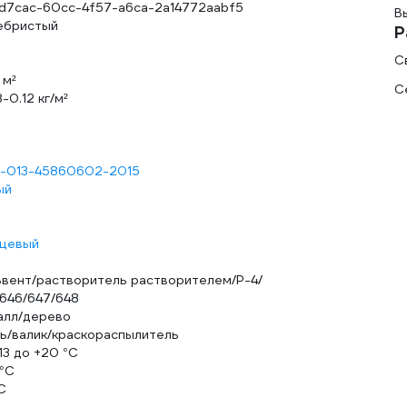
d7cac-60cc-4f57-a6ca-2a14772aabf5
В
ебристый
Р
С
 м²
С
-0.12 кг/м²
2-013-45860602-2015
ый
нцевый
ьвент/растворитель растворителем/Р-4/
/646/647/648
алл/дерево
ть/валик/краскораспылитель
13 до +20 °С
 °С
С