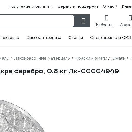
Получение и оплата
Сервис и поддержка
О нас
Инве
Избранное
лектрика
Силовая техника
Станки
Спецодежда и СИЗ
иалы
Лакокрасочные материалы
Краски и эмали
Эмали
/
/
/
/
кра серебро, 0.8 кг Лк-00004949