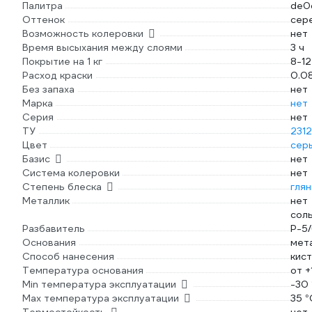
Палитра
de0
Оттенок
сер
Возможность колеровки
нет
Время высыхания между слоями
3 ч
Покрытие на 1 кг
8-12
Расход краски
0.08
Без запаха
нет
Марка
нет
Серия
нет
ТУ
231
Цвет
сер
Базис
нет
Система колеровки
нет
Степень блеска
гля
Металлик
нет
сол
Разбавитель
Р-5
Основания
мет
Способ нанесения
кис
Температура основания
от +
Min температура эксплуатации
-30
Max температура эксплуатации
35 °