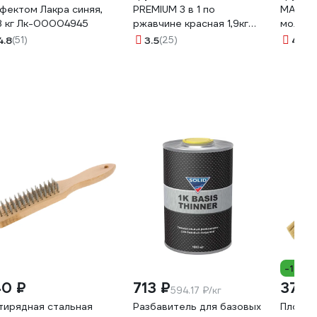
фектом Лакра синяя,
PREMIUM 3 в 1 по
MASTER
8 кг Лк-00004945
ржавчине красная 1,9кг
молотко
11592720
43000
4.8
(51)
3.5
(25)
4.7
(1
-12%
40 ₽
713 ₽
37 ₽
594.17 ₽/кг
тирядная стальная
Разбавитель для базовых
Плоская