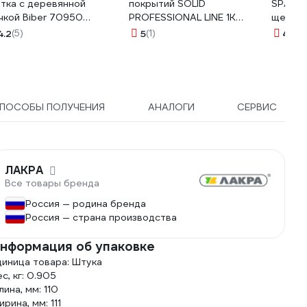
тка с деревянной
покрытий SOLID
SPARTA
чкой Biber 70950
PROFESSIONAL LINE 1K
щетина
в-076238
BASIS THINNER (1000 мл)
ручка 
4.2
(5)
5
(1)
4.3
(3
574.1000
ПОСОБЫ ПОЛУЧЕНИЯ
АНАЛОГИ
СЕРВИС
ЛАКРА
Все товары бренда
Россия — родина бренда
Россия — страна производства
нформация об упаковке
диница товара: Штука
с, кг: 0.905
лина, мм: 110
рина, мм: 111