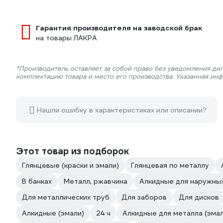
Гарантия производителя на заводской брак
на товары ЛАКРА
*Производитель оставляет за собой право без уведомления дил
комплектацию товара и место его производства. Указанная ин
Нашли ошибку в характеристиках или описании?
Этот товар из подборок
Глянцевые (краски и эмали)
Глянцевая по металлу
В банках
Металл, ржавчина
Алкидные для наружны
Для металлических труб
Для заборов
Для дисков
Алкидные (эмали)
24 ч
Алкидные для металла (эмал