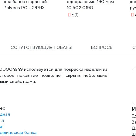
для банок с краской
одноразовые 190 мкм
ще
Polyecs POL-2/PHX
10.502.0190
ру
то
5
(1)
СОПУТСТВУЮЩИЕ ТОВАРЫ
ВОПРОСЫ
С
-00004949 используется для покраски изделий из
отовое покрытие позволяет скрыть небольшие
ыми свойствами.
мес
И
идная
Е
 л
Ве
кг
Д
аллическая банка
Ши