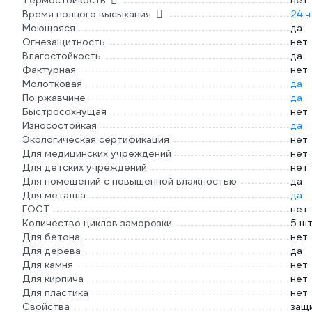
Термостойкость
нет
Время полного высыхания
24 ч
Моющаяся
да
Огнезащитность
нет
Влагостойкость
да
Фактурная
нет
Молотковая
да
По ржавчине
да
Быстросохнущая
нет
Износостойкая
да
Экологическая сертификация
нет
Для медицинских учреждений
нет
Для детских учреждений
нет
Для помещений с повышенной влажностью
да
Для металла
да
ГОСТ
нет
Количество циклов заморозки
5 ш
Для бетона
нет
Для дерева
да
Для камня
нет
Для кирпича
нет
Для пластика
нет
Свойства
защ