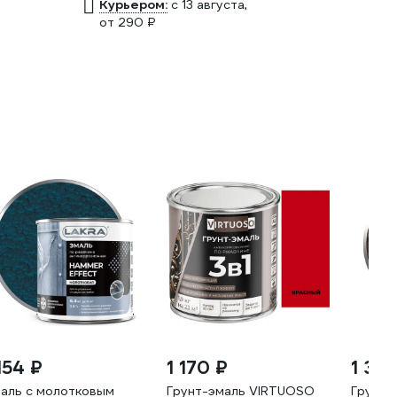
Курьером:
c 13 августа,
от 290 ₽
154 ₽
1 170 ₽
1 313
аль с молотковым
Грунт-эмаль VIRTUOSO
Грунт-