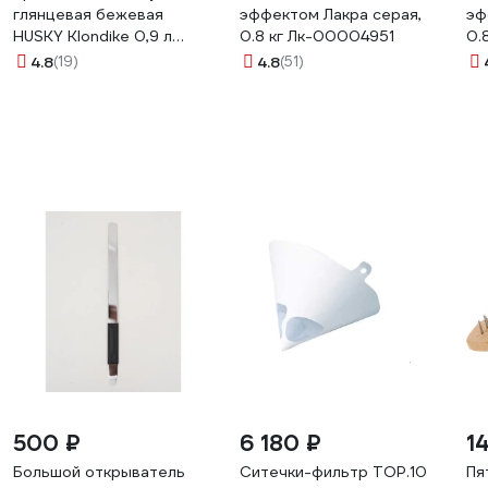
глянцевая бежевая
эффектом Лакра серая,
эф
HUSKY Klondike 0,9 л
0.8 кг Лк-00004951
0.
26158
4.8
(19)
4.8
(51)
500 ₽
6 180 ₽
1
Большой открыватель
Ситечки-фильтр TOP.10
Пя