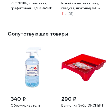
KLONDIKE, глянцевая,
Premium на ржавчину,
графитовая, 0,9 л 34536
гладкая, шоколад RAL-
8017, 0.5 л МП00-010414
5
(45)
Сопутствующие товары
340 ₽
290 ₽
Обезжириватель
Ванночка Зубр ЭКСПЕРТ