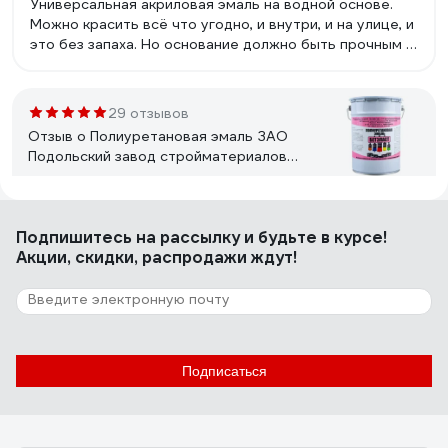
Универсальная акриловая эмаль на водной основе.
Можно красить всё что угодно, и внутри, и на улице, и
это без запаха. Но основание должно быть прочным и
не осыпающимся.
29 отзывов
Отзыв о Полиуретановая эмаль ЗАО
Подольский завод стройматериалов
БЕТЭЛАСТ цвет серый 5 кг
2000006640031
Александр
22.08.2023
Подпишитесь
на рассылку
и будьте в курсе!
За небольшие деньги напоминает эпоксидную краску,
Акции, скидки, распродажи ждут!
только обращаться с ней проще, сохнет быстрее.
41 отзыв
Отзыв о Краска DULUX ОКНА И ДВЕРИ
(база BW; 0,75 л) 5327289
Подписаться
Дмитрий .
05.04.2023