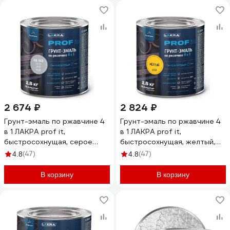
2 674 ₽
2 824 ₽
Грунт-эмаль по ржавчине 4
Грунт-эмаль по ржавчине 4
в 1 ЛАКРА prof it,
в 1 ЛАКРА prof it,
быстросохнущая, серое
быстросохнущая, желтый,
окно, ral 7040, 2.8 кг
2.8 кг ЛА-00001613
(47)
(47)
4.8
4.8
ЛА-00001610
В корзину
В корзину