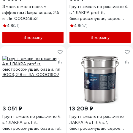
Эмаль с молотковым
Грунт-эмаль по ржавчине 4
эффектом Лакра серая, 2.5
в 1 ЛАКРА prof it,
кг Лк-00004952
быстросохнущая, серое
окно, ral 7040, 0.8 кг
(51)
(47)
4.8
4.8
ЛА-00001594
В корзину
В корзину
3 051 ₽
13 209 ₽
Грунт-эмаль по ржавчине 4
Грунт-эмаль по ржавчине
в 1 ЛАКРА prof it,
ЛАКРА Prof it 4 в 1,
быстросохнущая, база а, ral
быстросохнущая, серое