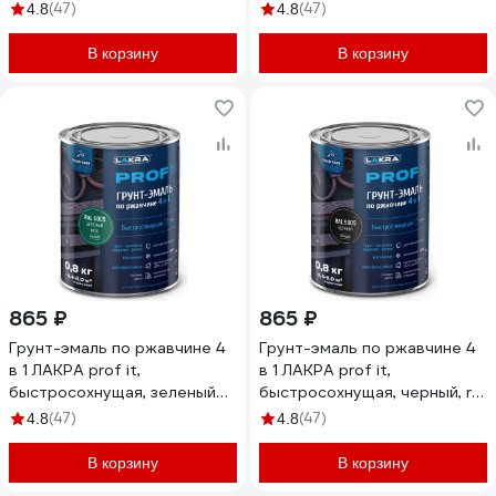
9003, 2.8 кг ЛА-00001607
окно, ral 7040, 15 кг 8311398
(47)
(47)
4.8
4.8
ЛА-00001618
В корзину
В корзину
865 ₽
865 ₽
Грунт-эмаль по ржавчине 4
Грунт-эмаль по ржавчине 4
в 1 ЛАКРА prof it,
в 1 ЛАКРА prof it,
быстросохнущая, зеленый
быстросохнущая, черный, ral
мох, ral 6005, 0.8 кг
9005, 0.8 кг ЛА-00001593
(47)
(47)
4.8
4.8
ЛА-00001595
В корзину
В корзину