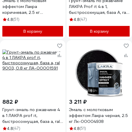
Эмаль с молотковым
Грунт-эмаль по ржавчине
эффектом Лакра
ЛАКРА Prof it 4 в 1,
коричневая, 2.5 кг
быстросохнущая, база А, ral
Лк-00004942
9003, 15 кг 8311395
(51)
(47)
4.8
4.8
ЛА-00001615
В корзину
В корзину
882 ₽
3 211 ₽
Грунт-эмаль по ржавчине 4
Эмаль с молотковым
в 1 ЛАКРА prof it,
эффектом Лакра черная, 2.5
быстросохнущая, база а, ral
кг Лк-00004938
9003, 0.8 кг ЛА-00001591
(47)
(51)
4.8
4.8