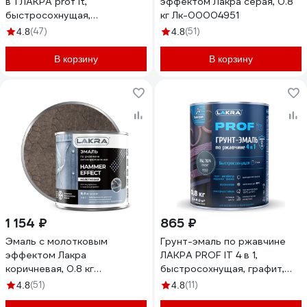
в 1 ЛАКРА prof it,
эффектом Лакра серая, 0.8
быстросохнущая,
кг Лк-00004951
шоколадно-коричневый, ral
(47)
(51)
4.8
4.8
8017, 2.8 кг ЛА-00001614
В корзину
В корзину
1 154 ₽
865 ₽
Эмаль с молотковым
Грунт-эмаль по ржавчине
эффектом Лакра
ЛАКРА PROF IT 4 в 1,
коричневая, 0.8 кг
быстросохнущая, графит,
Лк-00004939
RAL 7024, 0.8 кг
(51)
(11)
4.8
4.8
ЛА-00003610