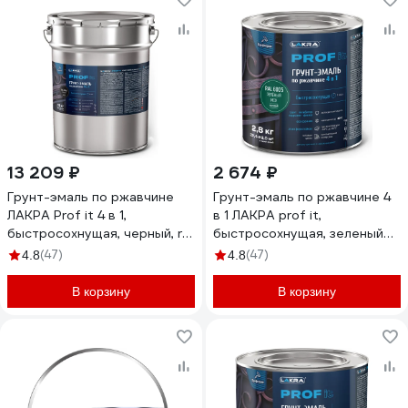
13 209 ₽
2 674 ₽
Грунт-эмаль по ржавчине
Грунт-эмаль по ржавчине 4
ЛАКРА Prof it 4 в 1,
в 1 ЛАКРА prof it,
быстросохнущая, черный, ral
быстросохнущая, зеленый
9005, 15 кг 8311397
мох, ral 6005, 2.8 кг
(47)
(47)
4.8
4.8
ЛА-00001617
ЛА-00001611
В корзину
В корзину