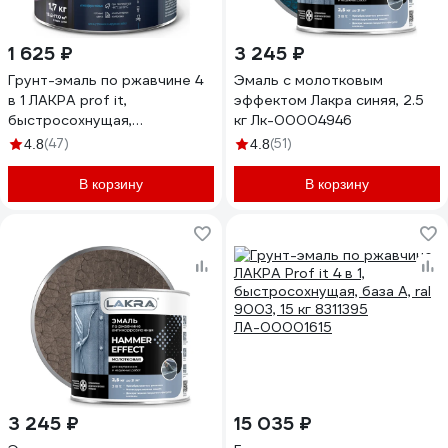
1 625 ₽
3 245 ₽
Грунт-эмаль по ржавчине 4
Эмаль с молотковым
в 1 ЛАКРА prof it,
эффектом Лакра синяя, 2.5
быстросохнущая,
кг Лк-00004946
шоколадно-коричневый, ral
(47)
(51)
4.8
4.8
8017, 1.7 кг ЛА-00001606
В корзину
В корзину
3 245 ₽
15 035 ₽