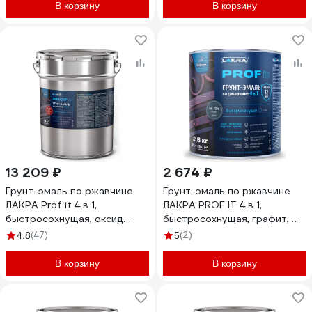
В корзину
В корзину
13 209 ₽
2 674 ₽
Грунт-эмаль по ржавчине
Грунт-эмаль по ржавчине
ЛАКРА Prof it 4 в 1,
ЛАКРА PROF IT 4 в 1,
быстросохнущая, оксид
быстросохнущая, графит,
красный, ral 3009, 15 кг
RAL 7024, 2.8 кг
(47)
(2)
4.8
5
8311400 ЛА-00001620
ЛА-00003612
В корзину
В корзину