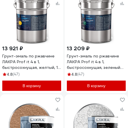
13 921 ₽
13 209 ₽
Грунт-эмаль по ржавчине
Грунт-эмаль по ржавчине
ЛАКРА Prof it 4 в 1,
ЛАКРА Prof it 4 в 1,
быстросохнущая, желтый, 15
быстросохнущая, зеленый
кг 8311401 ЛА-00001621
мох, ral 6005, 15 кг 8311399
(47)
(47)
4.8
4.8
ЛА-00001619
В корзину
В корзину