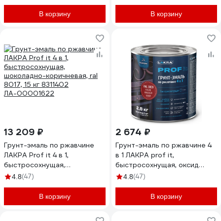
В корзину
В корзину
13 209 ₽
2 674 ₽
Грунт-эмаль по ржавчине
Грунт-эмаль по ржавчине 4
ЛАКРА Prof it 4 в 1,
в 1 ЛАКРА prof it,
быстросохнущая,
быстросохнущая, оксид
шоколадно-коричневая, ral
красный, ral 3009, 2.8 кг
(47)
(47)
4.8
4.8
8017, 15 кг 8311402
ЛА-00001612
ЛА-00001622
В корзину
В корзину