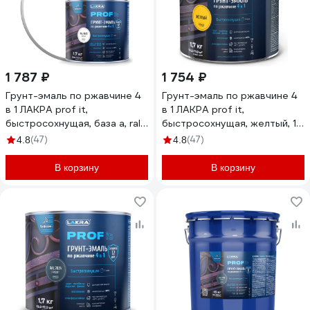
1 787 ₽
1 754 ₽
Грунт-эмаль по ржавчине 4
Грунт-эмаль по ржавчине 4
в 1 ЛАКРА prof it,
в 1 ЛАКРА prof it,
быстросохнущая, база а, ral
быстросохнущая, желтый, 1.7
9003, 1.7 кг ЛА-00001599
кг ЛА-00001605
(47)
(47)
4.8
4.8
В корзину
В корзину