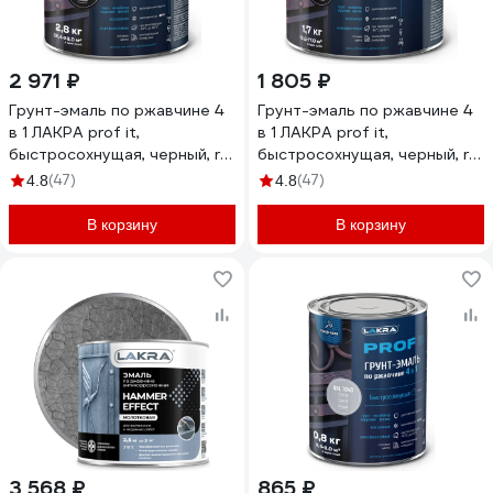
2 971 ₽
1 805 ₽
Грунт-эмаль по ржавчине 4
Грунт-эмаль по ржавчине 4
в 1 ЛАКРА prof it,
в 1 ЛАКРА prof it,
быстросохнущая, черный, ral
быстросохнущая, черный, ral
9005, 2.8 кг ЛА-00001609
9005, 1.7 кг ЛА-00001601
(47)
(47)
4.8
4.8
В корзину
В корзину
3 568 ₽
865 ₽