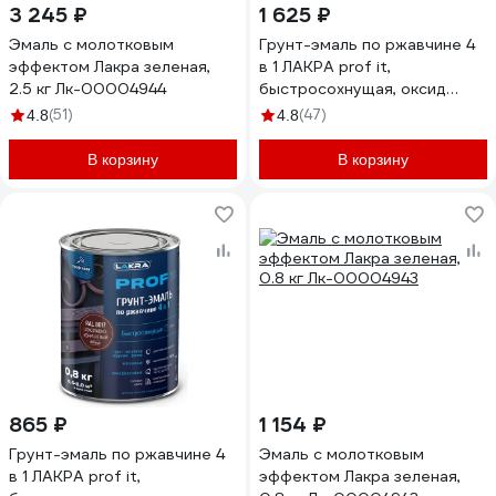
3 245 ₽
1 625 ₽
Эмаль с молотковым
Грунт-эмаль по ржавчине 4
эффектом Лакра зеленая,
в 1 ЛАКРА prof it,
2.5 кг Лк-00004944
быстросохнущая, оксид
красный, ral 3009, 1.7 кг
(51)
(47)
4.8
4.8
ЛА-00001604
В корзину
В корзину
865 ₽
1 154 ₽
Грунт-эмаль по ржавчине 4
Эмаль с молотковым
в 1 ЛАКРА prof it,
эффектом Лакра зеленая,