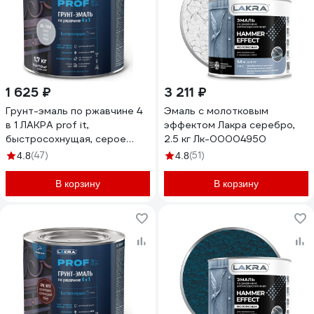
1 625 ₽
3 211 ₽
Грунт-эмаль по ржавчине 4
Эмаль с молотковым
в 1 ЛАКРА prof it,
эффектом Лакра серебро,
быстросохнущая, серое
2.5 кг Лк-00004950
окно, ral 7040, 1.7 кг
(47)
(51)
4.8
4.8
ЛА-00001602
В корзину
В корзину