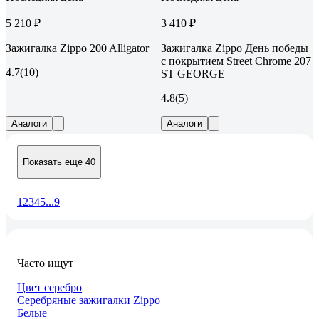
5 210 ₽
3 410 ₽
Зажигалка Zippo 200 Alligator
Зажигалка Zippo День победы
с покрытием Street Chrome 207
4.7
(10)
ST GEORGE
4.8
(5)
Аналоги
Аналоги
Показать еще 40
1
2
3
4
5
...
9
Часто ищут
Цвет серебро
Серебряные зажигалки Zippo
Белые