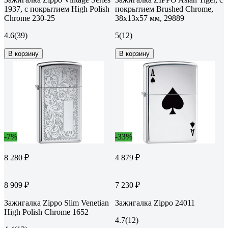
1937, с покрытием High Polish
покрытием Brushed Chrome,
Chrome 230-25
38x13x57 мм, 29889
4.6
(39)
5
(12)
В корзину
В корзину
-7%
-33%
8 280 ₽
4 879 ₽
8 909 ₽
7 230 ₽
Зажигалка Zippo Slim Venetian
Зажигалка Zippo 24011
High Polish Chrome 1652
4.7
(12)