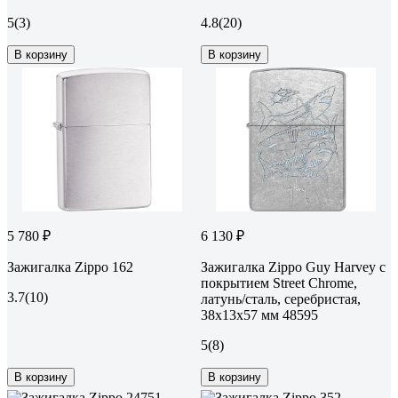
5
(3)
4.8
(20)
В корзину
В корзину
5 780 ₽
6 130 ₽
Зажигалка Zippo 162
Зажигалка Zippo Guy Harvey с
покрытием Street Chrome,
3.7
(10)
латунь/сталь, серебристая,
38x13x57 мм 48595
5
(8)
В корзину
В корзину