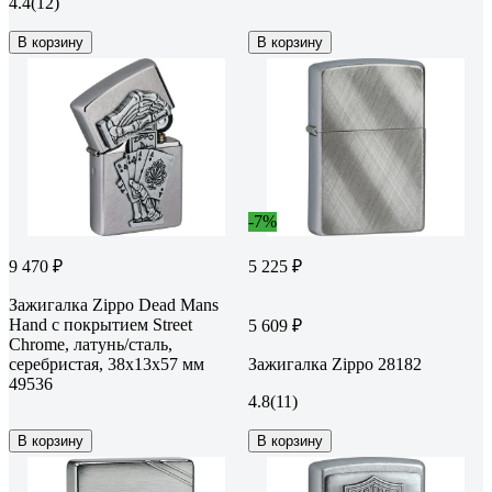
4.4
(12)
В корзину
В корзину
-7%
9 470 ₽
5 225 ₽
Зажигалка Zippo Dead Mans
Hand с покрытием Street
5 609 ₽
Chrome, латунь/сталь,
серебристая, 38x13x57 мм
Зажигалка Zippo 28182
49536
4.8
(11)
В корзину
В корзину