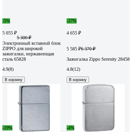
-5%
-27%
5 055 ₽
4 655 ₽
5 300 ₽
Электронный вставной блок
ZIPPO для широкой
5 585 ₽
6 370 ₽
зажигалки, нержавеющая
сталь 65828
Зажигалка Zippo Serenity 28458
4.9
(8)
4.8
(12)
В корзину
В корзину
-19%
-4%