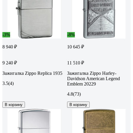
-3%
-8%
8 940 ₽
10 645 ₽
9 240 ₽
11 510 ₽
Зажигалка Zippo Replica 1935
Зажигалка Zippo Harley-
Davidson American Legend
3.5
(4)
Emblem 20229
4.8
(73)
В корзину
В корзину