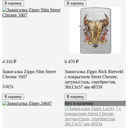
В корзину
В корзину
4 310 ₽
6 470 ₽
Зажигалка Zippo Slim Street
Зажигалка Zippo Rick Rietveld
Chrome 1607
с покрытием Street Chrome,
латунь/сталь, серебристая,
3.6
(5)
38x13x57 мм 48559
В корзину
В корзину
Нет в наличии