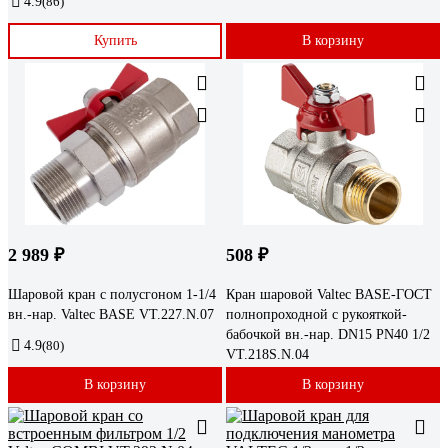
4.9
(86)
Купить
В корзину
2 989 ₽
508 ₽
Шаровой кран с полусгоном 1-1/4
Кран шаровой Valtec BASE-ГОСТ
вн.-нар. Valtec BASE VT.227.N.07
полнопроходной с рукояткой-
бабочкой вн.-нар. DN15 PN40 1/2
4.9
(80)
VT.218S.N.04
В корзину
В корзину