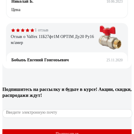
Николай Б.
10.06.2023
Цена
1 отзыв
Отзыв о Valfex 11Б27фт1М OPTIM Ду20 Ру16
м/амер
Бобырь Евгений Григорьевич
25.11.2020
Супер
2 отзыва
Подпишитесь
на рассылку
и будьте в курсе! Акции, скидки,
распродажи ждут!
Отзыв о DN.ru КШМП.316.230 Ду15 Ру63
SS316 резьбовой
Александр Р.
23.03.2022
1. Нержавейка. 2. Резьба не конусная. 3. Блокировка
положения.
Подписаться