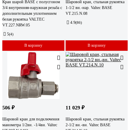
Кран шарой BASE с полусгоном
Шаровой кран, стальная рукоятка
3/4 внутренняя-наружная резьба с
1-1/2 вн.-нар. Valtec BASE
дополнительным уплотнением
VT.215.N.08
белая рукоятка VALTEC
4.9
(86)
VT.227.NRW.05
5
(4)
В корзину
В корзину
506 ₽
11 029 ₽
Шаровой кран для подключения
Шаровой кран, стальная рукоятка
манометра 1/2вн. -1/4вн. Valtec
2-1/2 вн.-вн. Valtec BASE