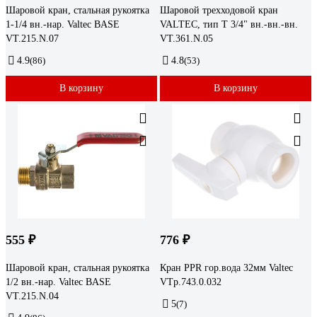
Шаровой кран, стальная рукоятка
Шаровой трехходовой кран
1-1/4 вн.-нар. Valtec BASE
VALTEC, тип Т 3/4" вн.-вн.-вн.
VT.215.N.07
VT.361.N.05
4.9
(86)
4.8
(53)
В корзину
В корзину
555 ₽
776 ₽
Шаровой кран, стальная рукоятка
Кран PPR гор.вода 32мм Valtec
1/2 вн.-нар. Valtec BASE
VTp.743.0.032
VT.215.N.04
5
(7)