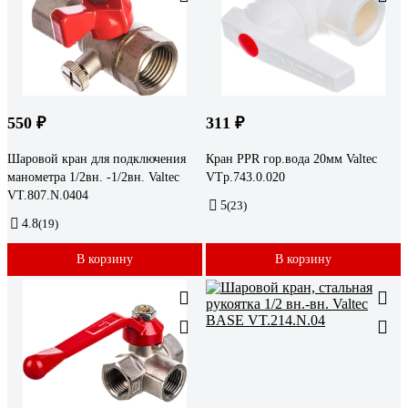
550 ₽
311 ₽
Шаровой кран для подключения
Кран PPR гор.вода 20мм Valtec
манометра 1/2вн. -1/2вн. Valtec
VTp.743.0.020
VT.807.N.0404
5
(23)
4.8
(19)
В корзину
В корзину