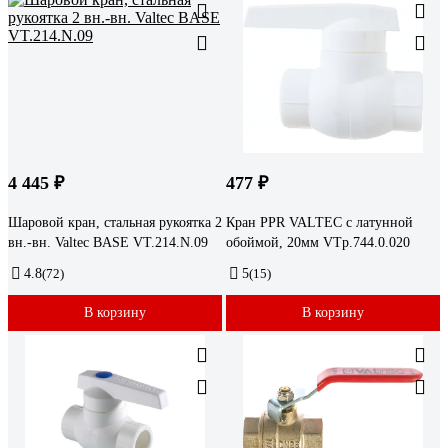
4 445 ₽
477 ₽
Шаровой кран, стальная рукоятка 2
Кран PPR VALTEC с латунной
вн.-вн. Valtec BASE VT.214.N.09
обоймой, 20мм VTp.744.0.020
4.8
(72)
5
(15)
В корзину
В корзину