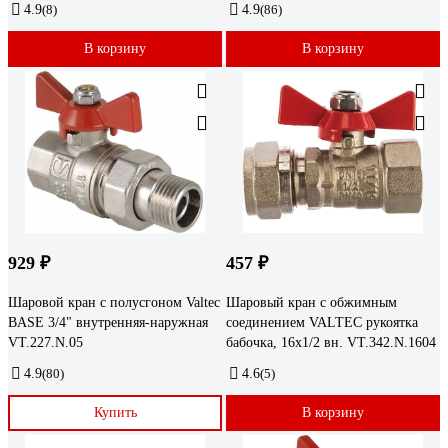
4.9
(8)
4.9
(86)
В корзину
В корзину
929 ₽
457 ₽
Шаровой кран с полусгоном Valtec
Шаровый кран с обжимным
BASE 3/4" внутренняя-наружная
соединением VALTEC рукоятка
VT.227.N.05
бабочка, 16х1/2 вн. VT.342.N.1604
4.9
(80)
4.6
(5)
Купить
В корзину