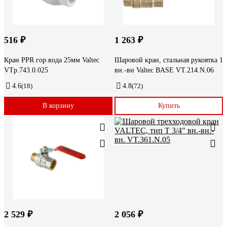
516 ₽
1 263 ₽
Кран PPR гор.вода 25мм Valtec
Шаровой кран, стальная рукоятка 1
VTp.743.0.025
вн.-вн Valtec BASE VT.214.N.06
4.6
(18)
4.8
(72)
В корзину
Купить
2 529 ₽
2 056 ₽