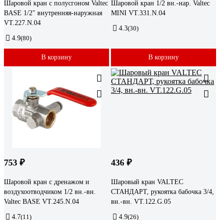
Шаровой кран с полусгоном Valtec
Шаровой кран 1/2 вн.-нар. Valtec
BASE 1/2" внутренняя-наружная
MINI VT.331.N.04
VT.227.N.04
4.3
(30)
4.9
(80)
В корзину
В корзину
753 ₽
436 ₽
Шаровой кран с дренажом и
Шаровый кран VALTEC
воздухоотводчиком 1/2 вн.-вн.
СТАНДАРТ, рукоятка бабочка 3/4,
Valtec BASE VT.245.N.04
вн.-вн. VT.122.G.05
4.7
(11)
4.9
(26)