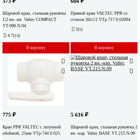
373 ₽
604 ₽
Шаровой кран, стальная рукоятка
Прямой кран VALTEC PPR со
1/2 вн.-вн. Valtec COMPACT
сгоном 20х1/2 VTp.717.0.02004
VT.090.N.04
5
(5)
4.7
(14)
В корзину
В корзину
775 ₽
5 616 ₽
Кран PPR VALTEC с латунной
Шаровой кран, стальная рукоятка 2
обоймой, 25мм VTp.744.0.025
вн.-нар. Valtec BASE VT.215.N.09