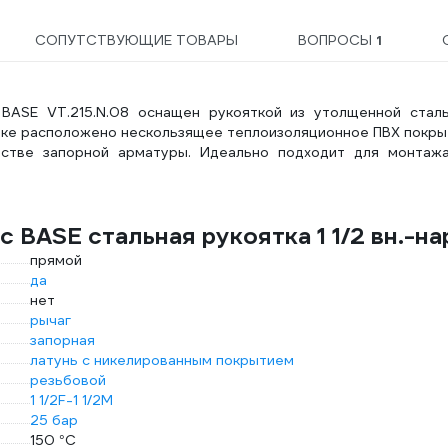
СОПУТСТВУЮЩИЕ ТОВАРЫ
ВОПРОСЫ
1
ec BASE VT.215.N.08 оснащен рукояткой из утолщенной стал
чке расположено нескользящее теплоизоляционное ПВХ покры
естве запорной арматуры. Идеально подходит для монтаж
 BASE стальная рукоятка 1 1/2 вн.-на
прямой
да
нет
рычаг
запорная
латунь с никелированным покрытием
резьбовой
1 1/2F-1 1/2M
25 бар
150 °С