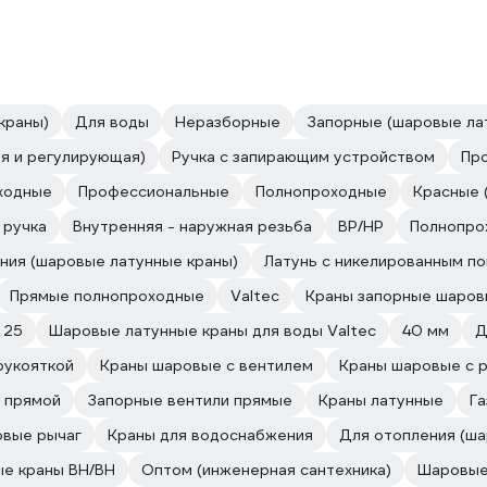
краны)
Для воды
Неразборные
Запорные (шаровые ла
ая и регулирующая)
Ручка с запирающим устройством
Пр
ходные
Профессиональные
Полнопроходные
Красные 
 ручка
Внутренняя - наружная резьба
ВР/НР
Полнопро
ния (шаровые латунные краны)
Латунь с никелированным п
Прямые полнопроходные
Valtec
Краны запорные шаров
 25
Шаровые латунные краны для воды Valtec
40 мм
Д
рукояткой
Краны шаровые с вентилем
Краны шаровые с 
н прямой
Запорные вентили прямые
Краны латунные
Г
овые рычаг
Краны для водоснабжения
Для отопления (ша
е краны ВН/ВН
Оптом (инженерная сантехника)
Шаровые