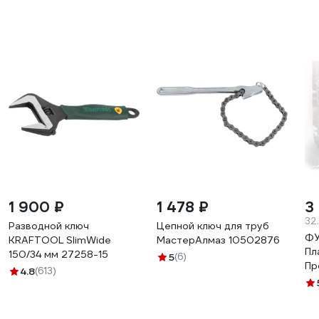
1 900 ₽
1 478 ₽
3
32
Разводной ключ
Цепной ключ для труб
ФУ
KRAFTOOL SlimWide
МастерАлмаз 10502876
Пл
150/34 мм 27258-15
5
(6)
Пр
4.8
(613)
ЗВ