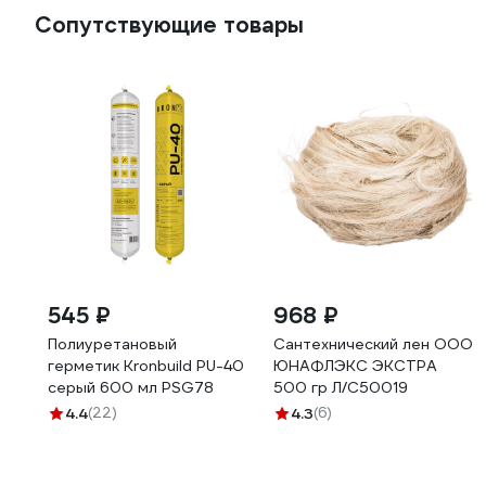
Сопутствующие товары
545 ₽
968 ₽
Полиуретановый
Сантехнический лен ООО
герметик Kronbuild PU-40
ЮНАФЛЭКС ЭКСТРА
серый 600 мл PSG78
500 гр Л/С50019
4.4
(22)
4.3
(6)