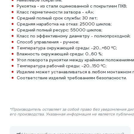
Никелевое покрытие;
Рукоятка - из стали оцинкованной с покрытием ПХВ;
Класс герметичности затвора - «А»;
Средний полный срок службы: 30 лет;
Средняя наработка на отказ: 25000 циклов;
Средний полный ресурс: 55000 циклов;
Класс по эффективному диаметру - полнопроходной;
Способ управления - ручное;
Температура окружающей среды: -20...+60 ºС;
Влажность окружающей среды: 0...60 %;
Угол поворота рукоятки между крайними положениями:
Температура рабочей среды: -20...150 ºС;
Изделие может устанавливаться в любом монтажном 
Соответствие изделий требованиям безопасности.
*Производитель оставляет за собой право без уведомления ди
его производства. Указанная информация не является публичн