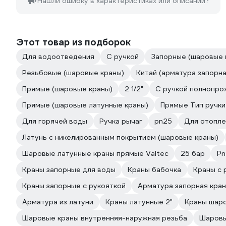
Нашли ошибку в характеристиках или описании?
Этот товар из подборок
Для водоотведения
С ручкой
Запорные (шаровые 
Резьбовые (шаровые краны)
Китай (арматура запорн
Прямые (шаровые краны)
2 1/2"
С ручкой полнопро
Прямые (шаровые латунные краны)
Прямые Тип ручки
Для горячей воды
Ручка рычаг
pn25
Для отопле
Латунь с никелированным покрытием (шаровые краны)
Шаровые латунные краны прямые Valtec
25 бар
Pn
Краны запорные для воды
Краны бабочка
Краны с 
Краны запорные с рукояткой
Арматура запорная кра
Арматура из латуни
Краны латунные 2"
Краны шар
Шаровые краны внутренняя-наружная резьба
Шаровы