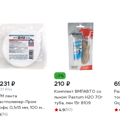
-7%
 231 ₽
210 ₽
699 
.31 ₽/м
Комплект ВМПАВТО со
Развод
М лента
льном: Pastum H2O 70г
тонким
астполимер-Пром
туба, лен 15г 8109
Gigant 
офи, 0,1х15 мм, 100 м
GPBS-
4.9
(50)
4.6
(3
-00001594
5
(14)