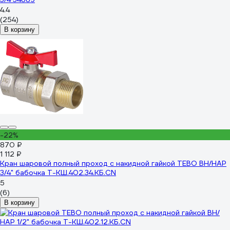
4.4
(254)
В корзину
-22%
870 ₽
1 112 ₽
Кран шаровой полный проход c накидной гайкой TEBO ВН/НАР
3/4" бабочка T-КШ.402.34.КБ.CN
5
(6)
В корзину