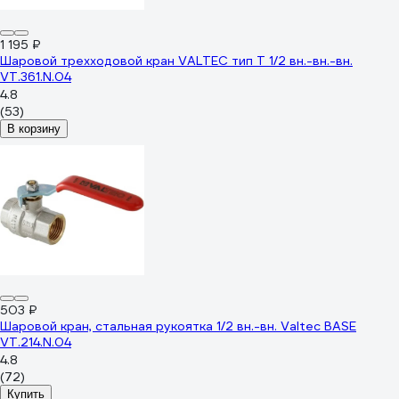
1 195 ₽
Шаровой трехходовой кран VALTEC тип Т 1/2 вн.-вн.-вн.
VT.361.N.04
4.8
(53)
В корзину
503 ₽
Шаровой кран, стальная рукоятка 1/2 вн.-вн. Valtec BASE
VT.214.N.04
4.8
(72)
Купить