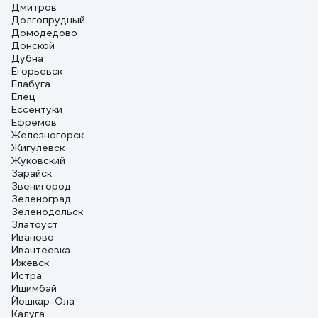
Дмитров
Долгопрудный
Домодедово
Донской
Дубна
Егорьевск
Елабуга
Елец
Ессентуки
Ефремов
Железногорск
Жигулевск
Жуковский
Зарайск
Звенигород
Зеленоград
Зеленодольск
Златоуст
Иваново
Ивантеевка
Ижевск
Истра
Ишимбай
Йошкар-Ола
Калуга