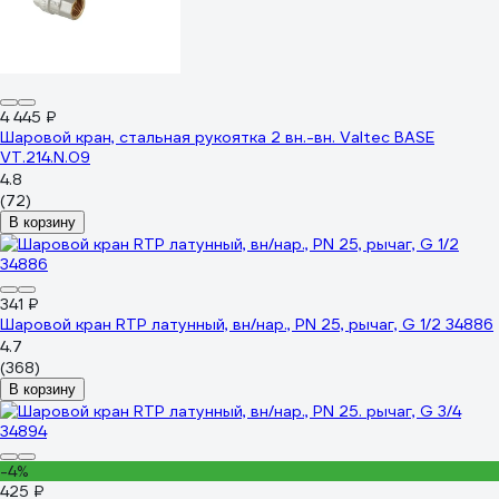
4 445 ₽
Шаровой кран, стальная рукоятка 2 вн.-вн. Valtec BASE
VT.214.N.09
4.8
(72)
В корзину
341 ₽
Шаровой кран RTP латунный, вн/нар., PN 25, рычаг, G 1/2 34886
4.7
(368)
В корзину
-4%
425 ₽