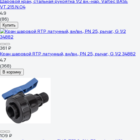
Шаровой кран, стальная рукоятка 1/2 вн.-нар. Valtec BASE
VT.215.N.04
4.9
(86)
Купить
361 ₽
Кран шаровой RTP латунный, вн/вн., PN 25, рычаг, G 1/2 34882
4.7
(368)
В корзину
109 ₽