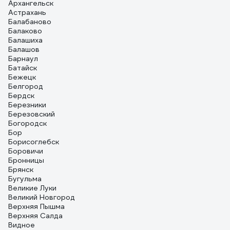
Архангельск
Астрахань
Балабаново
Балаково
Балашиха
Балашов
Барнаул
Батайск
Бежецк
Белгород
Бердск
Березники
Березовский
Богородск
Бор
Борисоглебск
Боровичи
Бронницы
Брянск
Бугульма
Великие Луки
Великий Новгород
Верхняя Пышма
Верхняя Салда
Видное