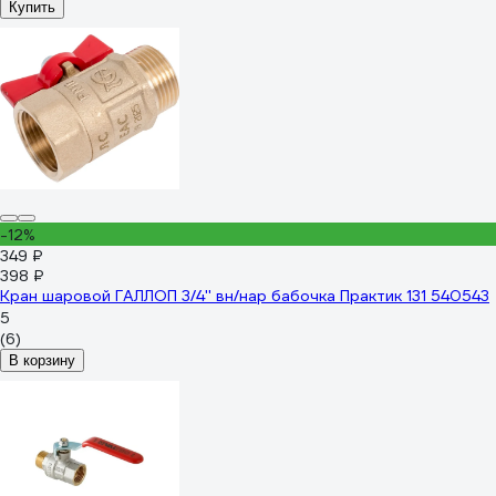
Купить
-12%
349 ₽
398 ₽
Кран шаровой ГАЛЛОП 3/4'' вн/нар бабочка Практик 131 540543
5
(6)
В корзину