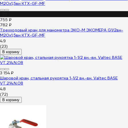
-3%
755 ₽
782 ₽
Трехходовый кран для манометра ЭКО-М ЭКОМЕРА G1/2вн-
М20x1,5вн КТХ-GF-MF
4.9
(23)
В корзину
3 154 ₽
Шаровой кран, стальная рукоятка 1-1/2 вн.-вн. Valtec BASE
VT.214.N.08
4.8
(72)
В корзину