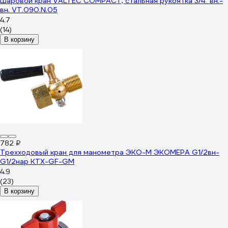
Шаровой кран VALTEC COMPACT, стальная рукоятка 3/4" вн.-
вн. VT.090.N.05
4.7
(14)
В корзину
782 ₽
Трехходовый кран для манометра ЭКО-М ЭКОМЕРА G1/2вн-
G1/2нар КТХ-GF-GM
4.9
(23)
В корзину