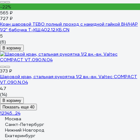
-22%
565 ₽
727 ₽
Кран шаровой TEBO полный проход c накидной гайкой ВН/НАР
1/2" бабочка T-КШ.402.12.КБ.CN
5
(6)
В корзину
373 ₽
Шаровой кран, стальная рукоятка 1/2 вн.-вн. Valtec COMPACT
VT.090.N.04
4.7
(14)
В корзину
Показать еще 40
1
2
3
4
5
...
24
Москва
Санкт-Петербург
Нижний Новгород
Екатеринбург