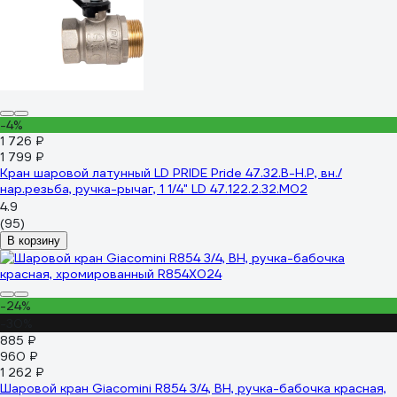
-4%
1 726 ₽
1 799 ₽
Кран шаровой латунный LD PRIDE Pride 47.32.B-Н.Р, вн./
нар.резьба, ручка-рычаг, 1 1/4" LD 47.122.2.32.M02
4.9
(95)
В корзину
-24%
-30%
885 ₽
960 ₽
1 262 ₽
Шаровой кран Giacomini R854 3/4, ВН, ручка-бабочка красная,