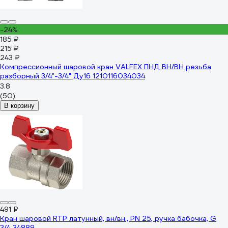
-24%
185 ₽
215 ₽
243 ₽
Компрессионный шаровой кран VALFEX ПНД ВН/ВН резьба
разборный 3/4"-3/4" Ду16 1210116034034
3.8
(50)
В корзину
491 ₽
Кран шаровой RTP латунный, вн/вн., PN 25, ручка бабочка, G
3/4 34889