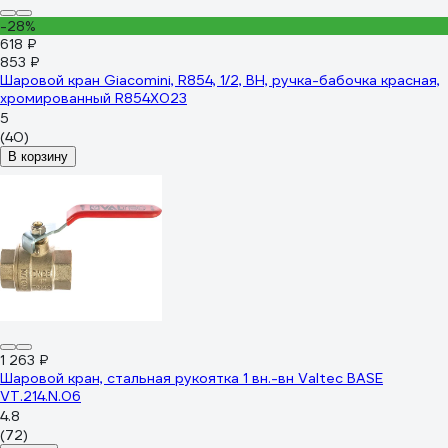
-28%
618 ₽
853 ₽
Шаровой кран Giacomini, R854, 1/2, ВН, ручка-бабочка красная,
хромированный R854X023
5
(40)
В корзину
1 263 ₽
Шаровой кран, стальная рукоятка 1 вн.-вн Valtec BASE
VT.214.N.06
4.8
(72)