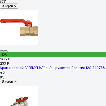
(53)
В корзину
-12%
205 ₽
233 ₽
Кран шаровой ГАЛЛОП 1/2'' вн/вн рукоятка Практик 120 542738
4.5
(6)
В корзину