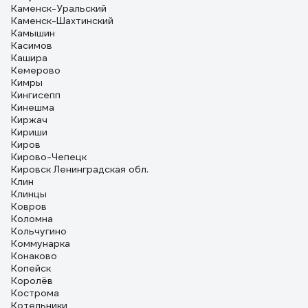
Каменск-Уральский
Каменск-Шахтинский
Камышин
Касимов
Кашира
Кемерово
Кимры
Кингисепп
Кинешма
Киржач
Кириши
Киров
Кирово-Чепецк
Кировск Ленинградская обл.
Клин
Клинцы
Ковров
Коломна
Кольчугино
Коммунарка
Конаково
Копейск
Королёв
Кострома
Котельники