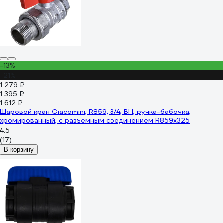
-13%
-21%
1 279 ₽
1 395 ₽
1 612 ₽
Шаровой кран Giacomini, R859, 3/4, ВН, ручка-бабочка,
хромированный, с разъемным соединением R859x325
4.5
(17)
В корзину