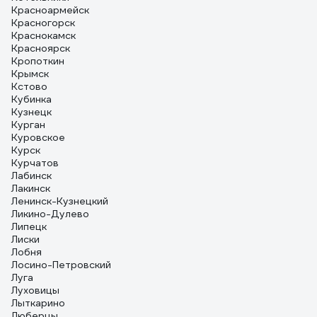
Красноармейск
Красногорск
Краснокамск
Красноярск
Кропоткин
Крымск
Кстово
Кубинка
Кузнецк
Курган
Куровское
Курск
Курчатов
Лабинск
Лакинск
Ленинск-Кузнецкий
Ликино-Дулево
Липецк
Лиски
Лобня
Лосино-Петровский
Луга
Луховицы
Лыткарино
Люберцы