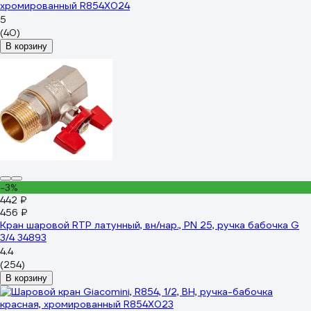
хромированный R854X024
5
(40)
В корзину
-3%
442 ₽
456 ₽
Кран шаровой RTP латунный, вн/нар., PN 25, ручка бабочка G
3/4 34893
4.4
(254)
В корзину