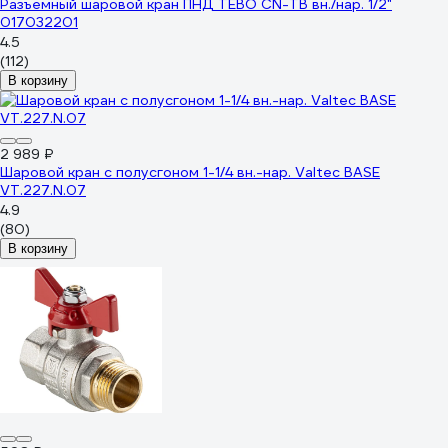
Разъемный шаровой кран ПНД TEBO CN-TB вн./нар. 1/2"
017032201
4.5
(112)
В корзину
2 989 ₽
Шаровой кран с полусгоном 1-1/4 вн.-нар. Valtec BASE
VT.227.N.07
4.9
(80)
В корзину