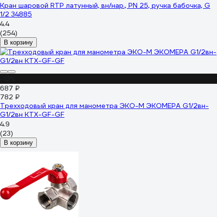
Кран шаровой RTP латунный, вн/нар., PN 25, ручка бабочка, G
1/2 34885
4.4
(254)
В корзину
-12%
687 ₽
782 ₽
Трехходовый кран для манометра ЭКО-М ЭКОМЕРА G1/2вн-
G1/2вн КТХ-GF-GF
4.9
(23)
В корзину