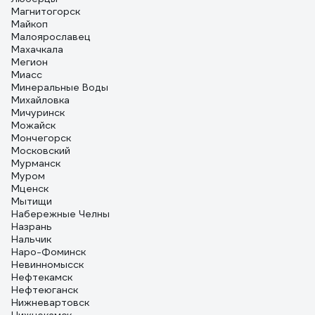
Магнитогорск
Майкоп
Малоярославец
Махачкала
Мегион
Миасс
Минеральные Воды
Михайловка
Мичуринск
Можайск
Мончегорск
Московский
Мурманск
Муром
Мценск
Мытищи
Набережные Челны
Назрань
Нальчик
Наро-Фоминск
Невинномысск
Нефтекамск
Нефтеюганск
Нижневартовск