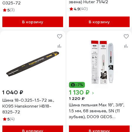
звена) Huter 71/4/2
0325-72
4.9
(40)
5
(3)
В корзину
В корзину
-7%
1 130 ₽
1 040 ₽
1 220 ₽
Шина 18-0.325-1.5-72 зв.,
Шина пильная Max 18", 3/8",
K095 Hanskonner HB18-
1.5 мм, 68 звеньев, SN (11
8325-72
зубьев), D009 GEOS
5
(4)
260054
В корзину
В корзину