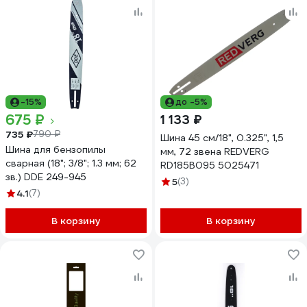
-15%
до -5%
675 ₽
1 133 ₽
735 ₽
790 ₽
Шина 45 см/18", 0.325", 1,5
Шина для бензопилы
мм, 72 звена REDVERG
сварная (18"; 3/8"; 1.3 мм; 62
RD185B095 5025471
зв.) DDE 249-945
5
(3)
4.1
(7)
В корзину
В корзину