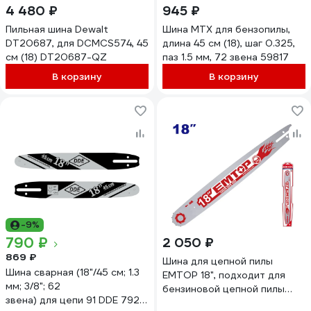
4 480 ₽
945 ₽
Пильная шина Dewalt
Шина MTX для бензопилы,
DT20687, для DCMCS574, 45
длина 45 см (18), шаг 0.325,
см (18) DT20687-QZ
паз 1.5 мм, 72 звена 59817
В корзину
В корзину
-9%
790 ₽
2 050 ₽
869 ₽
Шина для цепной пилы
Шина сварная (18"/45 см; 1.3
EMTOP 18", подходит для
мм; 3/8"; 62
бензиновой цепной пилы
звена) для цепи 91 DDE 792-
EGCS18451 ECSB6181