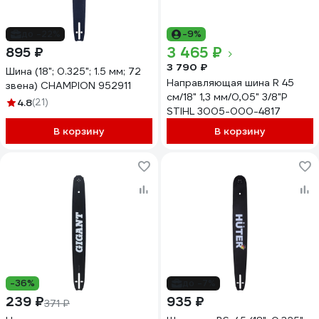
до -22%
-9%
3 465 ₽
895 ₽
3 790 ₽
Шина (18"; 0.325"; 1.5 мм; 72
Направляющая шина R 45
звена) CHAMPION 952911
см/18" 1,3 мм/0,05" 3/8"P
4.8
(21)
STIHL 3005-000-4817
В корзину
В корзину
-36%
до -7%
239 ₽
935 ₽
371 ₽