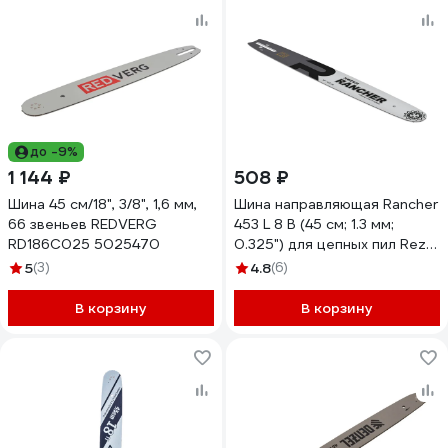
до -9%
1 144 ₽
508 ₽
Шина 45 см/18", 3/8", 1,6 мм,
Шина направляющая Rancher
66 звеньев REDVERG
453 L 8 B (45 см; 1.3 мм;
RD186C025 5025470
0.325") для цепных пил Rezer
04.001.00005
5
(3)
4.8
(6)
В корзину
В корзину