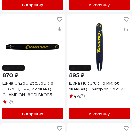
В корзину
В корзину
до -6%
до -5%
870 ₽
895 ₽
Шина Ch250,255,350 (18",
Шина (18"; 3/8"; 1.6 мм; 66
0,325", 1,3 мм, 72 звена)
звеньев) Champion 952921
CHAMPION 180SLВK095
4.4
(7)
952913
5
(5)
В корзину
В корзину