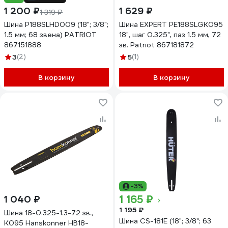
1 200 ₽
1 629 ₽
1 319 ₽
Шина P188SLHD009 (18"; 3/8";
Шина EXPERT PE188SLGK095
1.5 мм; 68 звена) PATRIOT
18", шаг 0.325", паз 1.5 мм, 72
867151888
зв. Patriot 867181872
3
(2)
5
(1)
В корзину
В корзину
-3%
1 165 ₽
1 040 ₽
1 195 ₽
Шина 18-0.325-1.3-72 зв.,
Шина CS-181Е (18"; 3/8"; 63
K095 Hanskonner HB18-