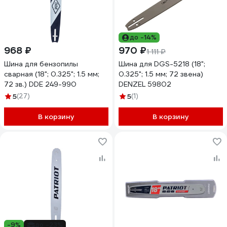
до -14%
968 ₽
970 ₽
1 111 ₽
Шина для бензопилы
Шина для DGS-5218 (18";
сварная (18"; 0.325"; 1.5 мм;
0.325"; 1.5 мм; 72 звена)
72 зв.) DDE 249-990
DENZEL 59802
5
(27)
5
(1)
В корзину
В корзину
-9%
до -23%