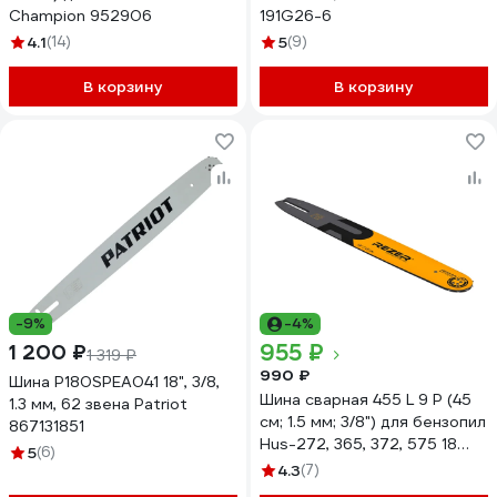
Champion 952906
191G26-6
4.1
(14)
5
(9)
В корзину
В корзину
-9%
-4%
955 ₽
1 200 ₽
1 319 ₽
990 ₽
Шина P180SPEA041 18", 3/8,
Шина сварная 455 L 9 P (45
1.3 мм, 62 звена Patriot
см; 1.5 мм; 3/8") для бензопил
867131851
Hus-272, 365, 372, 575 18
5
(6)
Rezer 03.016.00021
4.3
(7)