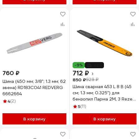
-9%
-23%
712 ₽
760 ₽
850 ₽
929 ₽
Шина (450 мм; 3/8"; 1.3 мм; 62
Шина сварная 453 L 8 В (45
звена) RD183C041 REDVERG
см; 1.3 мм; 0.325") для
6662664
бензопил Парма 2М, 3 Rezer
4
(2)
03.016.00014
5
(11)
В корзину
В корзину