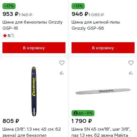
-17%
-13%
953 ₽
946 ₽
1 149 ₽
1 083 ₽
Шина для бензопилы Grizzly
Шина для цепной пилы
GSP-16
Grizzly GSP-66
5
(1)
В корзину
В корзину
до -5%
805 ₽
1 790 ₽
Шина (3/8"; 1.3 мм; 45 см; 62
Шина SN 45 см/18", шаг 3/8",
звена) для бензопил
паз 1.3 мм, 62 звена Makita