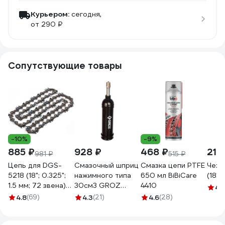
Курьером:
сегодня,
от 290 ₽
Сопутствующие товары
-10%
-9%
885 ₽
928 ₽
468 ₽
219
981 ₽
515 ₽
Цепь для DGS-
Смазочный шприц
Смазка цепи PTFE
Чехо
5218 (18"; 0.325";
нажимного типа
650 мл BiBiCare
(18")
1.5 мм; 72 звена)
30см3 GROZ
4410
4.
DENZEL 59805
GR43100 - G6P
4.8
(69)
4.3
(21)
4.6
(28)