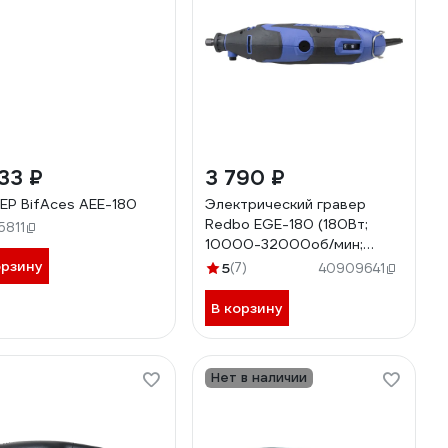
33 ₽
3 790 ₽
ЕР BifAces AEE-180
Электрический гравер
Redbo EGE-180 (180Вт;
5811
10000-32000об/мин;
3,2мм) 40347
орзину
5
(7)
40909641
В корзину
Нет в наличии