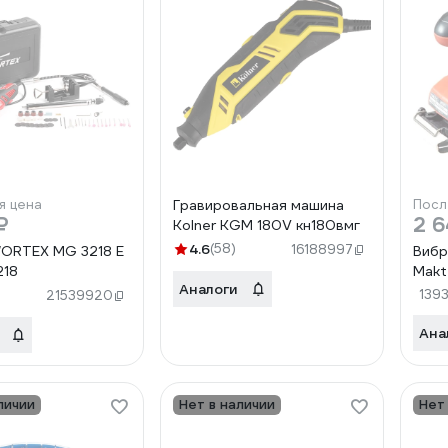
я цена
Гравировальная машина
Посл
₽
2 6
Kolner KGM 180V кн180вмг
4.6
(58)
16188997
ORTEX MG 3218 E
Вибр
218
Makt
Аналоги
139
21539920
Ана
личии
Нет в наличии
Нет