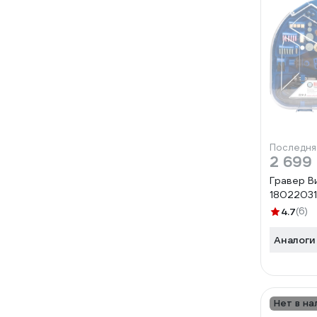
Последня
2 699
Гравер В
18022031
4.7
(6)
Аналоги
Нет в на