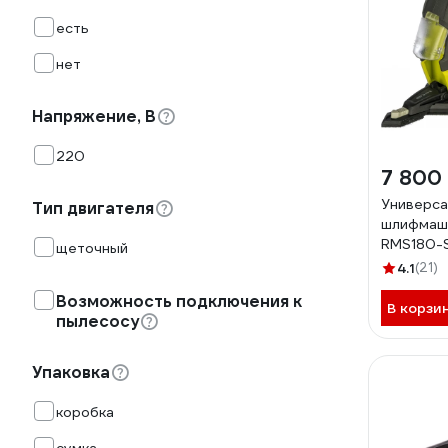
есть
нет
Напряжение, В
220
7 800
Универса
Тип двигателя
шлифмаши
RMS180-
щеточный
4.1
(21)
Возможность подключения к
В корзи
пылесосу
Упаковка
коробка