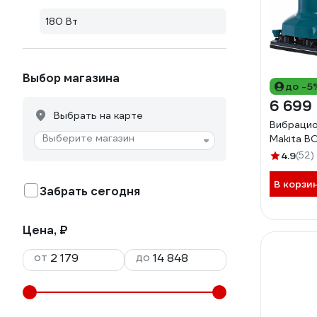
180 Вт
Выбор магазина
до -5
6 699
Выбрать на карте
Вибраци
Выберите магазин
Makita B
4.9
(52)
В корзи
Забрать сегодня
Цена, ₽
от
до