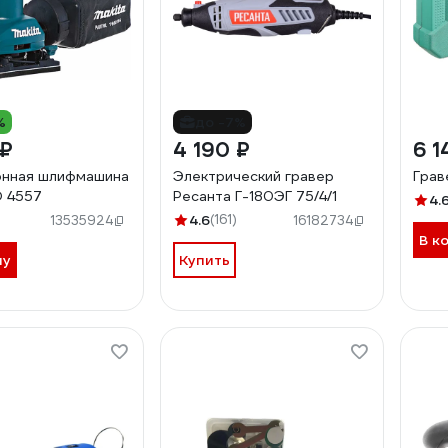
%
до -7%
 ₽
4 190 ₽
6 1
онная шлифмашина
Электрический гравер
Грав
O 4557
Ресанта Г-180ЭГ 75/4/1
4.
4.6
(161)
13535924
16182734
В к
ну
Купить