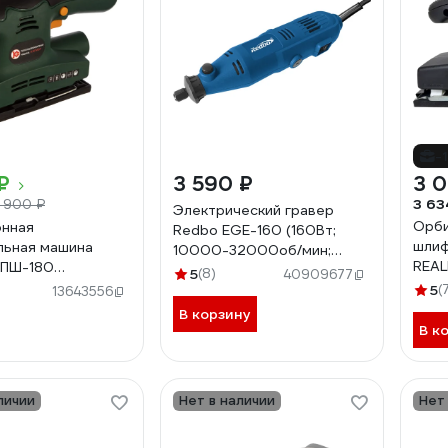
-
₽
3 590 ₽
3 
3 63
 900 ₽
Электрический гравер
Орби
онная
Redbo EGE-160 (160Вт;
шлиф
льная машина
10000-32000об/мин;
REAL
МПШ-180
3,2мм) 40344
5
(8)
40909677
ROS
00822
5
(
13643556
В корзину
В к
личии
Нет в наличии
Нет