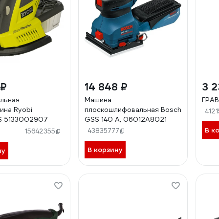
 ₽
14 848 ₽
3 2
льная
Машина
ГРАВ
на Ryobi
плоскошлифовальная Bosch
4121
S 5133002907
GSS 140 A, 06012A8021
В к
43835777
15642355
В корзину
ну