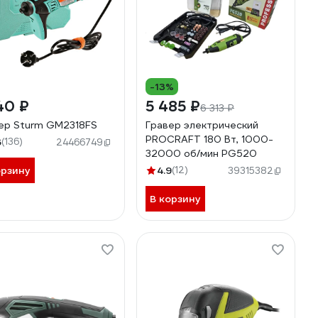
-13%
40 ₽
5 485 ₽
6 313 ₽
ер Sturm GM2318FS
Гравер электрический
PROCRAFT 180 Вт, 1000-
6
(136)
24466749
32000 об/мин PG520
орзину
4.9
(12)
39315382
В корзину