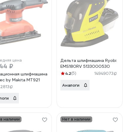
едняя цена
Дельта шлифмашина Ryobi
44 ₽
EMS180RV 5133000530
4.2
(5)
14949073
ационная шлифмашина
ec by Makita MT921
Аналоги
32813
логи
 в наличии
Нет в наличии