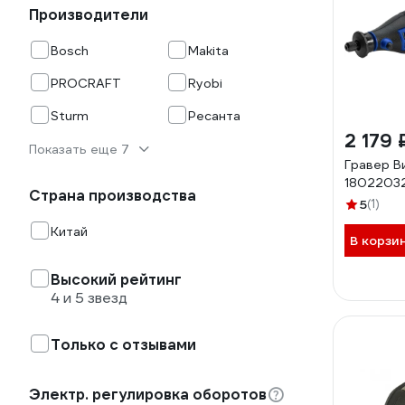
Производители
Bosch
Makita
PROCRAFT
Ryobi
Sturm
Ресанта
2 179 
Показать еще 7
Гравер В
1802203
Страна производства
5
(1)
Китай
В корзи
Высокий рейтинг
4 и 5 звезд
Только с отзывами
Электр. регулировка оборотов