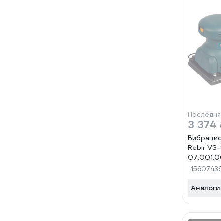
Последня
3 374 
Вибраци
Rebir VS
07.001.
1560743
Аналоги