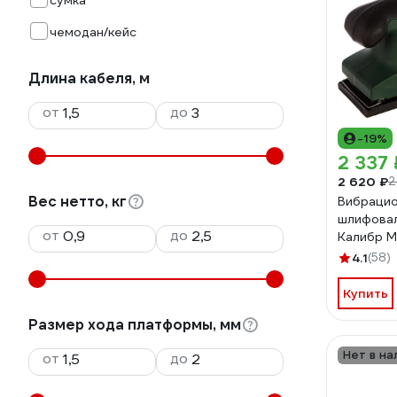
сумка
чемодан/кейс
Длина кабеля, м
от
до
-19%
2 337 
2 620 ₽
2
Вес нетто, кг
Вибраци
шлифова
от
до
Калибр 
000000
4.1
(58)
Купить
Размер хода платформы, мм
Нет в на
от
до