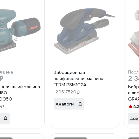
я цена
Вибрационная
Посл
₽
2 3
шлифовальная машина
FERM PSM1024
онная шлифмашина
Вибр
20517520
-180
шлиф
00050
GRAP
Аналоги
6
4.
Ана