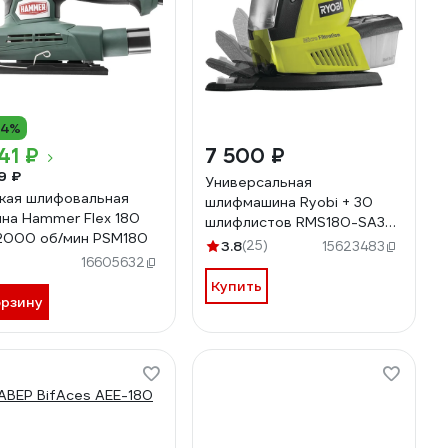
14%
41 ₽
7 500 ₽
9 ₽
Универсальная
кая шлифовальная
шлифмашина Ryobi + 30
на Hammer Flex 180
шлифлистов RMS180-SA30
12000 об/мин PSM180
5133002910
3.8
(25)
15623483
)
16605632
Купить
орзину