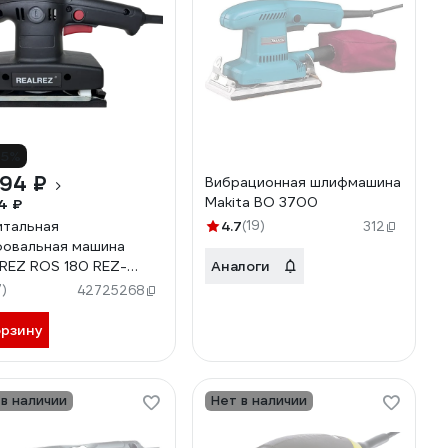
15%
094 ₽
Вибрационная шлифмашина
Makita BO 3700
4 ₽
тальная
4.7
(19)
312
овальная машина
REZ ROS 180 REZ-
Аналоги
-180
7)
42725268
орзину
 в наличии
Нет в наличии