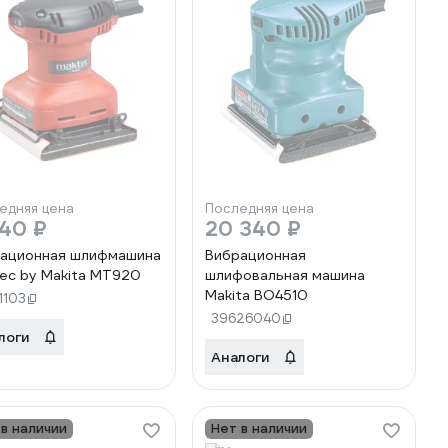
едняя цена
Последняя цена
440 ₽
20 340 ₽
ационная шлифмашина
Вибрационная
ec by Makita MT920
шлифовальная машина
Makita BO4510
1103
39626040
логи
Аналоги
 в наличии
Нет в наличии