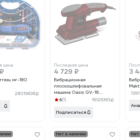
я цена
Последняя цена
Посл
 ₽
4 729 ₽
3 
итязь мг-180
Вибрационная
Вибр
плоскошлифовальная
Makt
машина Oasis GV-18
1391
28019636
4640039480488
5
(1)
16126363
Ана
Подписаться
личии
Нет в наличии
Нет