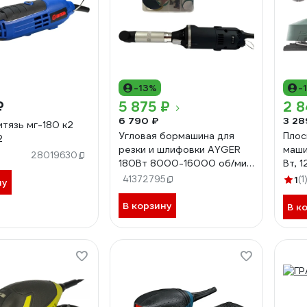
-13%
-
₽
5 875 ₽
2 8
6 790 ₽
3 28
итязь мг-180 к2
Угловая бормашина для
Плос
2
резки и шлифовки AYGER
маши
28019630
180Вт 8000-16000 об/мин
Вт, 
ACD350
41372795
1
(1
ну
В корзину
В к