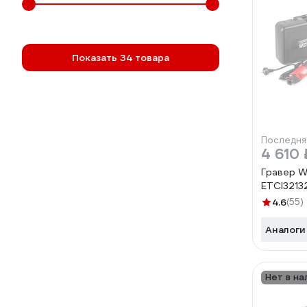
Показать 34 товара
Последня
4 610 
Гравер W
ETCI3213
4.6
(55)
Аналоги
Нет в на