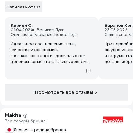
Написать отзыв
Кирилл С.
Баранов Ко
01.04.2024
г. Великие Луки
23.03.2022
Опыт использования: Более года
Опыт использ
Идеальное соотношение цены,
При первой ж
качества и эргономики
ощущение лю
Не знаю, кого ещё выделить в этом
инструмента.
ценовом сегменте с таким уровнем
детали вверх
инструмента.
подшлифовыв
Одним словом Макита)
липучке так 
снизу основы
маневрироват
касаясь дета
Посмотреть все отзывы
"ползать" нажда
объяснимо 1,
лёгкой конст
Makita
справляется 
Все товары бренда
Вообщем оче
не сосёт пыл
Япония — родина бренда