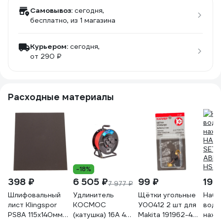
Самовывоз:
сегодня,
бесплатно
, из 1 магазина
Курьером:
сегодня,
от 290 ₽
Расходные материалы
-18%
398 ₽
6 505 ₽
99 ₽
194
7 977 ₽
Шлифовальный
Удлинитель
Щётки угольные
Набо
лист Klingspor
КОСМОС
У00412 2 шт для
водо
PS8A 115x140мм
(катушка) 16А 4
Makita 191962-4
нажд