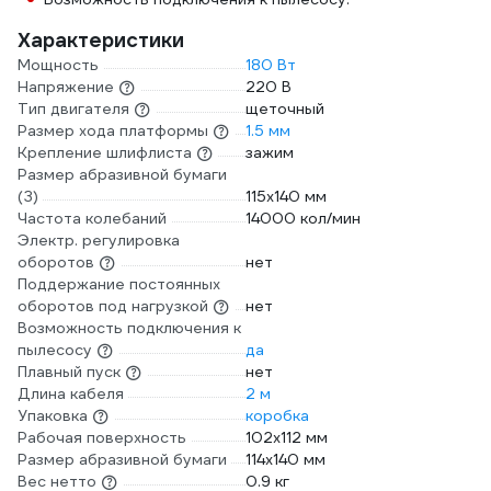
Характеристики
Мощность
180 Вт
Напряжение
220 В
Тип двигателя
щеточный
Размер хода платформы
1.5 мм
Крепление шлифлиста
зажим
Размер абразивной бумаги
(З)
115х140 мм
Частота колебаний
14000 кол/мин
Электр. регулировка
оборотов
нет
Поддержание постоянных
оборотов под нагрузкой
нет
Возможность подключения к
пылесосу
да
Плавный пуск
нет
Длина кабеля
2 м
Упаковка
коробка
Рабочая поверхность
102x112 мм
Размер абразивной бумаги
114х140 мм
Вес нетто
0.9 кг