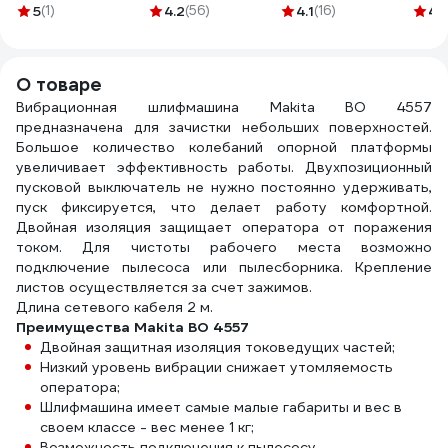
водостойкий на
гнезда ПВС 3х2,5
(CB-419) Калибр
HAND
5
(1)
4.2
(56)
4.1
(16)
4.
основе из
(50м) IP54 с
00000075109
SET-
латексной бумаги,
заземлением
ABRA
Р1200 (100 штук)
УХз16 YKKsm50m-
HS-S
О товаре
320508-100
4g-Z(2,5)IP
Вибрационная шлифмашина Makita BO 4557
предназначена для зачистки небольших поверхностей.
Большое количество колебаний опорной платформы
увеличивает эффективность работы. Двухпозиционный
пусковой выключатель не нужно постоянно удерживать,
пуск фиксируется, что делает работу комфортной.
Двойная изоляция защищает оператора от поражения
током. Для чистоты рабочего места возможно
подключение пылесоса или пылесборника. Крепление
листов осуществляется за счет зажимов.
Длина сетевого кабеля 2 м.
Преимущества Makita BO 4557
Двойная защитная изоляция токоведущих частей;
Низкий уровень вибрации снижает утомляемость
оператора;
Шлифмашина имеет самые малые габариты и вес в
своем классе - вес менее 1 кг;
Возможность подключения к пылесосу.