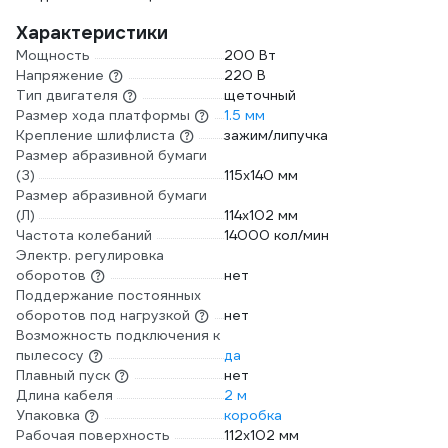
Характеристики
Мощность
200 Вт
Напряжение
220 В
Тип двигателя
щеточный
Размер хода платформы
1.5 мм
Крепление шлифлиста
зажим/липучка
Размер абразивной бумаги
(З)
115х140 мм
Размер абразивной бумаги
(Л)
114х102 мм
Частота колебаний
14000 кол/мин
Электр. регулировка
оборотов
нет
Поддержание постоянных
оборотов под нагрузкой
нет
Возможность подключения к
пылесосу
да
Плавный пуск
нет
Длина кабеля
2 м
Упаковка
коробка
Рабочая поверхность
112x102 мм