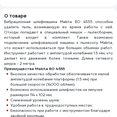
Makita D-58718
шт. FJ-HS-P120
с заземлением 1
000
гнездо 50м ПВС
3х1.5 Б0046814
О товаре
Вибрационная шлифмашина Makita BO 4555 способна
удалять пыль, возникающую во время работы с ней.
Отходы попадают в специальный мешок - пылесборник,
который входит в комплект. Также возможно
подключение шлифовальной машины к пылесосу Makita,
что может использоваться при больших объемах работ.
Инструмент работает с амплитудой колебания 1.5 мм, что
делает его движения более точными. Длина сетевого
шнура - 2 метра.
Преимущества Makita BO 4555
Высокое качество обработки обеспечивается малой
амплитудой колебания платформы (1.5 мм) при
большой скорости (14000 об/мин);
Возможно использование шлифлистов на липучке
размером 114 х 102 мм;
Сниженный уровень шума;
Удобная работа в труднодоступных местах;
Безопасность при работе с инструментом благодаря
двойной изоляции.