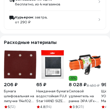
бесплатно
, из 4 магазинов
Курьером:
завтра,
от 290 ₽
Расходные материалы
-5%
206 ₽
65 ₽
8 028 ₽
99 
8 450 ₽
Бумага
Наждачная бумага
Силовой
Щётк
шлифовальная на
водостойкая FUJI
удлинитель на
У004
липучке 114x102
Star HAND SIZE
рамке ЭРА UFx-
Maki
мм, A150, 10 шт
140x115мм, P120, 4
1e-3x1.5-50m-IP44
(CB-
(12)
(84)
(25)
5
4.8
3.9
4.1