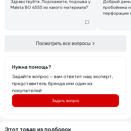
рукой.
Здравствуйте. Подскажите, подошва у
Добрый день.
Через специальный переходник
Makita BO 4555 из какого материала?
пробойника 
можно подключить её к пвлесосу,
перфорации 
чтобы не вытряхивать каждый раз
мешочек, который быстро
наполняется. Его объём не так велик,
но производителю плюс за
предусмотрение данной опции в
Посмотреть все вопросы
комплектации.
Заказ 2405-244155-90740.
Нужна помощь?
Задайте вопрос – вам ответит наш эксперт,
представитель бренда или один из
покупателей
Задать вопрос
Этот товар из подборок