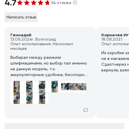
4.7
34 отзыва
Написать отзыв
Геннадий
Корначев Иг
13.09.2024
г. Волгоград
18.08.2021
Опыт использования: Несколько
Опыт использ
месяцев
Из коробки з
Выбирал между разными
не в магазине
шлифмашинами, но выбор пал именно
Сдалтчерез н
на данную модель, т.к.
вернули, взя
аккумуляторные удобнее, бесспорно,
гарантии на 
но и ценник у одной хорошей
жду чуда. Пок
аккумуляторной в полной
волнует, что 
комплектации как у двух сетевых.
слову не раз
Данную же шлифмашинку брал себе
макиту и гара
впервые, т.к. не являюсь
всегда все с
проф.рабочим, но работу с деревом,
случае всеи
да и не только, производить придётся
молодцы...ждё
немало.
Данная модель поставляется в