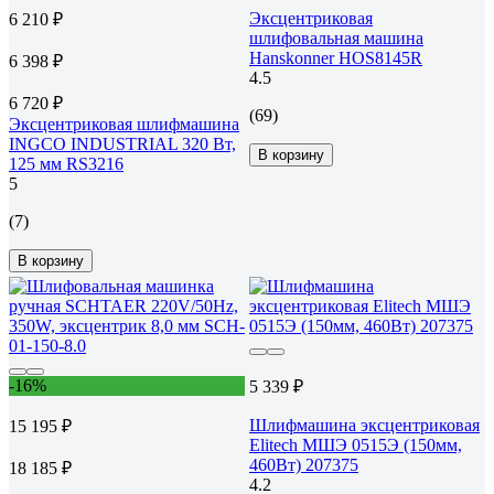
Эксцентриковая
6 210 ₽
шлифовальная машина
Hanskonner HOS8145R
6 398 ₽
4.5
6 720 ₽
(69)
Эксцентриковая шлифмашина
INGCO INDUSTRIAL 320 Вт,
В корзину
125 мм RS3216
5
(7)
В корзину
-16%
5 339 ₽
Шлифмашина эксцентриковая
15 195 ₽
Elitech МШЭ 0515Э (150мм,
460Вт) 207375
18 185 ₽
4.2