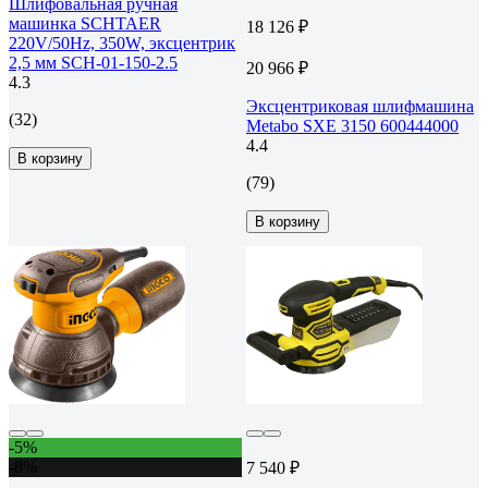
Шлифовальная ручная
машинка SCHTAER
18 126 ₽
220V/50Hz, 350W, эксцентрик
2,5 мм SCH-01-150-2.5
20 966 ₽
4.3
Эксцентриковая шлифмашина
(32)
Metabo SXE 3150 600444000
4.4
В корзину
(79)
В корзину
-5%
-8%
7 540 ₽