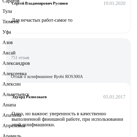
Саратов
19.01.2020
Сергей Владимирович Русинов
Тула
Для нечастых работ-самое то
Тюмень
Уфа
Азов
Аксай
751 отзыв
Александров
Алексеевка
Отзыв о шлифмашине Ryobi ROS300A
Алексин
Альметьевск
05.01.2017
Эдуард Развозжаев
Анапа
Одно, но важное: уверенность в качественно
Апатиты
выполненной финишной работе, при использовании
этой шлифмашинки.
Апрелевка
Арамиль