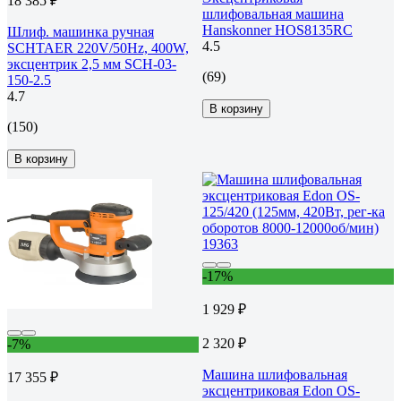
18 385 ₽
шлифовальная машина
Hanskonner HOS8135RC
Шлиф. машинка ручная
4.5
SCHTAER 220V/50Hz, 400W,
эксцентрик 2,5 мм SCH-03-
(69)
150-2.5
4.7
В корзину
(150)
В корзину
-17%
1 929 ₽
2 320 ₽
-7%
Машина шлифовальная
17 355 ₽
эксцентриковая Edon OS-