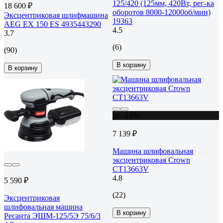
125/420 (125мм, 420Вт, рег-ка
18 600 ₽
оборотов 8000-12000об/мин)
Эксцентриковая шлифмашина
19363
AEG EX 150 ES 4935443290
4.5
3.7
(6)
(90)
В корзину
В корзину
до -14%
7 139 ₽
Машина шлифовальная
эксцентриковая Crown
CT13663V
4.8
5 590 ₽
(22)
Эксцентриковая
шлифовальная машина
В корзину
Ресанта ЭШМ-125/5Э 75/6/3