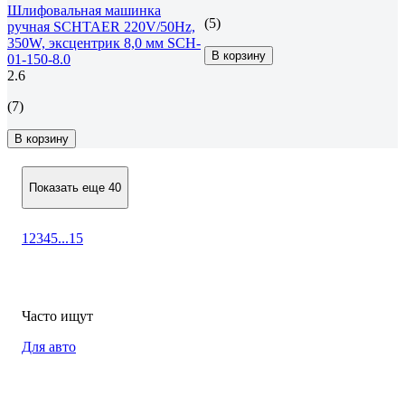
Шлифовальная машинка
(5)
ручная SCHTAER 220V/50Hz,
350W, эксцентрик 8,0 мм SCH-
В корзину
01-150-8.0
2.6
(7)
В корзину
Показать еще 40
1
2
3
4
5
...
15
Часто ищут
Для авто