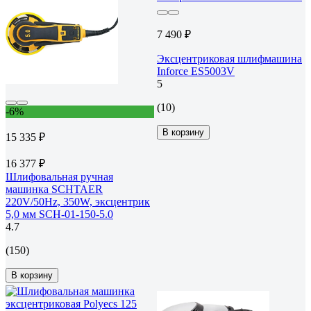
7 490 ₽
Эксцентриковая шлифмашина
Inforce ES5003V
5
(10)
-6%
В корзину
15 335 ₽
16 377 ₽
Шлифовальная ручная
машинка SCHTAER
220V/50Hz, 350W, эксцентрик
5,0 мм SCH-01-150-5.0
4.7
(150)
В корзину