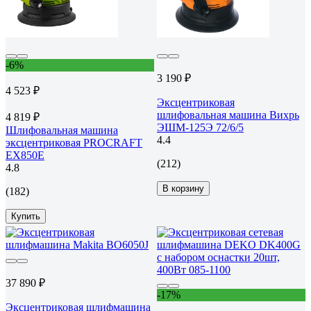
-6%
3 190 ₽
4 523 ₽
Эксцентриковая
шлифовальная машина Вихрь
4 819 ₽
ЭШМ-125Э 72/6/5
Шлифовальная машина
4.4
эксцентриковая PROCRAFT
EX850E
(212)
4.8
В корзину
(182)
Купить
37 890 ₽
-17%
Эксцентриковая шлифмашина