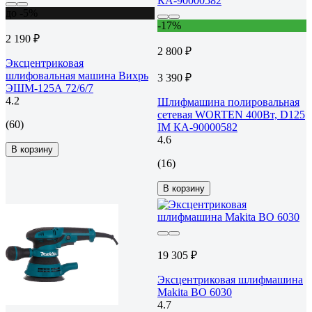
до -5%
-17%
2 190 ₽
2 800 ₽
Эксцентриковая
шлифовальная машина Вихрь
3 390 ₽
ЭШМ-125А 72/6/7
4.2
Шлифмашина полировальная
сетевая WORTEN 400Вт, D125
(60)
IM КА-90000582
4.6
В корзину
(16)
В корзину
19 305 ₽
Эксцентриковая шлифмашина
Makita BO 6030
4.7