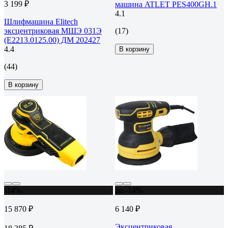
3 199 ₽
машина ATLET PES400GH.1
4.1
Шлифмашина Elitech
эксцентриковая МШЭ 031Э
(17)
(Е2213.0125.00) ДМ 202427
4.4
В корзину
(44)
В корзину
-14%
до -14%
15 870 ₽
6 140 ₽
Эксцентриковая