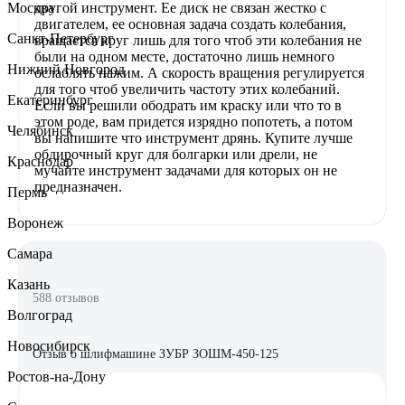
Москва
другой инструмент. Ее диск не связан жестко с
двигателем, ее основная задача создать колебания,
Санкт-Петербург
вращается круг лишь для того чтоб эти колебания не
были на одном месте, достаточно лишь немного
Нижний Новгород
ослаблять нажим. А скорость вращения регулируется
для того чтоб увеличить частоту этих колебаний.
Екатеринбург
Если вы решили ободрать им краску или что то в
этом роде, вам придется изрядно попотеть, а потом
Челябинск
вы напишите что инструмент дрянь. Купите лучше
обдирочный круг для болгарки или дрели, не
Краснодар
мучайте инструмент задачами для которых он не
предназначен.
Пермь
Воронеж
Самара
Казань
588 отзывов
Волгоград
Новосибирск
Отзыв о шлифмашине ЗУБР ЗОШМ-450-125
Ростов-на-Дону