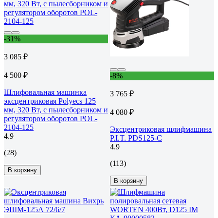
-31%
3 085 ₽
4 500 ₽
-8%
Шлифовальная машинка
3 765 ₽
эксцентриковая Polyecs 125
мм, 320 Вт, с пылесборником и
4 080 ₽
регулятором оборотов POL-
2104-125
Эксцентриковая шлифмашина
4.9
P.I.T. PDS125-C
4.9
(28)
(113)
В корзину
В корзину