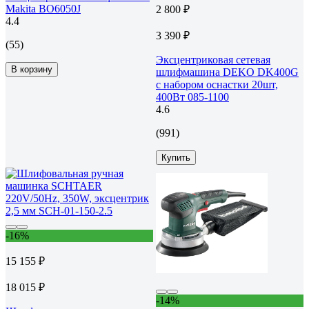
Makita BO6050J
2 800 ₽
4.4
3 390 ₽
(55)
Эксцентриковая сетевая
В корзину
шлифмашина DEKO DK400G
с набором оснастки 20шт,
400Вт 085-1100
4.6
(991)
Купить
-16%
15 155 ₽
18 015 ₽
-14%