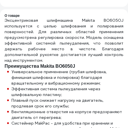
на катушке с
тарелки
D150
заземлением 30
REXXTOOL 150мм,
метров + IP-
15 отв. RXT-
44\У1С-4-30 4 роз
DEFPLATE-150
О товаре
Эксцентриковая шлифмашина Makita BO6050J
с\з ПВС 3*2,5 30 м
используется с целью шлифования и полирования
+ IP-44\220В
999000000001301
поверхностей. Для различных областей применения
предусмотрена регулировка скорости. Модель оснащена
эффективной системой пылеудаления, что позволит
держать рабочее место в чистоте. Благодаря
дополнительной рукоятке достигается лучший контроль
над инструментом.
Преимущества Makita BO6050J
Универсальное применение (грубая шлифовка,
финишная шлифовка и полировка) благодаря
вращательному и вибрационному режимам;
Эффективная система пылеудаления через
шлифовальную пластину;
Плавный пуск снижает нагрузку на двигатель,
продлевая срок его службы;
Вентиляционные отверстия на корпусе предохраняют
двигатель от перегрева;
Систейнер MakPac - для удобства при хранении и