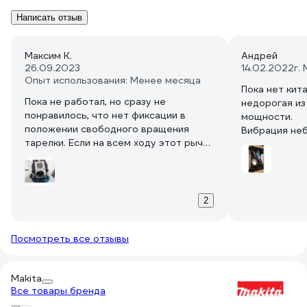
Написать отзыв
Максим К.
Андрей
26.09.2023
14.02.2022
г.
Опыт использования: Менее месяца
Пока нет кит
Пока не работал, но сразу не
недорогая из
понравилось, что нет фиксации в
мощности.
положении свободного вращения
Вибрация неб
тарелки. Если на всем ходу этот рычаг
аппарата.
соскочит, то удар по шестерням
Брал 2, уров
будет серьезный.
Доработал проточкой ступеньки в
0.5мм, можно и больше, но тогда
2
верхний язычок надо укорачивать.
Теперь случайно не должна
Посмотреть все отзывы
соскочить.
Makita
Все товары бренда