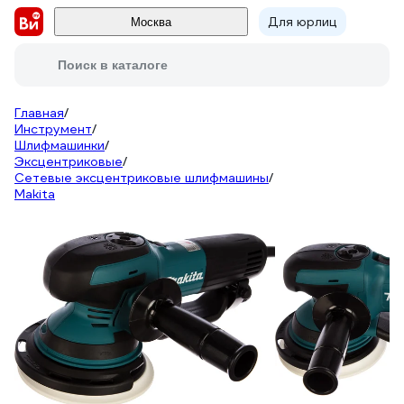
Для юрлиц
Москва
Поиск в каталоге
Главная
/
Инструмент
/
Шлифмашинки
/
Эксцентриковые
/
Сетевые эксцентриковые шлифмашины
/
Makita