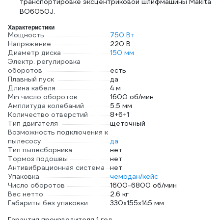
транспортировке эксцентриковой шлифмашины Makita
BO6050J.
Характеристики
Мощность
750 Вт
Напряжение
220 В
Диаметр диска
150 мм
Электр. регулировка
оборотов
есть
Плавный пуск
да
Длина кабеля
4 м
Min число оборотов
1600 об/мин
Амплитуда колебаний
5.5 мм
Количество отверстий
8+6+1
Тип двигателя
щеточный
Возможность подключения к
пылесосу
да
Тип пылесборника
нет
Тормоз подошвы
нет
Антивибрационная система
нет
Упаковка
чемодан/кейс
Число оборотов
1600-6800 об/мин
Вес нетто
2.6 кг
Габариты без упаковки
330х155х145 мм
Гарантия производителя 1 год