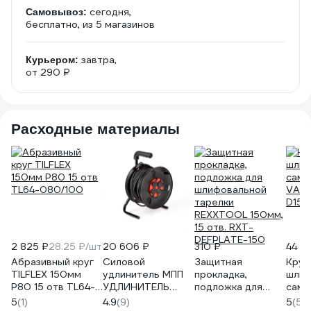
сегодня,
Самовывоз:
бесплатно
, из 5 магазинов
завтра,
Курьером:
от 290 ₽
Расходные материалы
2 825 ₽
28.25 ₽/шт
20 606 ₽
310 ₽
44 ₽
Абразивный круг
Силовой
Защитная
Круг
TILFLEX 150мм
удлинитель МПП
прокладка,
шлиф
Р80 15 отв TL64-
УДЛИНИТЕЛЬ
подложка для
само
080/100
четыре розетки
шлифовальной
VAD 
5
(1)
4.9
(9)
5
(5)