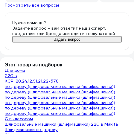
производство - Япония, в
Посмотреть все вопросы
официальном сервисном центре
сказали, что производят на одном
заводе. Где правда о производителе
Нужна помощь?
шлифмашины?
Задайте вопрос – вам ответит наш эксперт,
представитель бренда или один из покупателей
Задать вопрос
Этот товар из подборок
Для дома
220 в
КСР: 28.24.12.91.21.22-578
по дереву (шлифовальные машинки (шлифмашинки))
по дереву (шлифовальные машинки (шлифмашинки))
по дереву (шлифовальные машинки (шлифмашинки))
по дереву (шлифовальные машинки (шлифмашинки))
по дереву (шлифовальные машинки (шлифмашинки))
по дереву (шлифовальные машинки (шлифмашинки))
С пылесосом
Шлифовальные машинки (шлифмашинки) 220 в Makita
Шлифмашинки по дереву