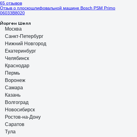
65 отзывов
Отзыв о плоскошлифовальной машине Bosch PSM Primo
06033B8020
Йорген Шелл
18.07.2017
Москва
не шумная, удобная в руках и удивительно эффективная
Санкт-Петербург
Нижний Новгород
609 отзывов
Отзыв о болгарке (ушм) Makita 9558 HN
Екатеринбург
Челябинск
Краснодар
Пермь
Пользователь
Воронеж
06.10.2010
Самара
Мощьность, достаточная длина кабеля, высококачественный
Казань
термостойкий, пылезащищенный двигатель, отличная эргономика,
Волгоград
удобная кнопка включения.
Новосибирск
Ростов-на-Дону
Саратов
Тула