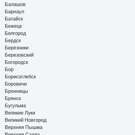
Балашов
Барнаул
Батайск
Бежецк
Белгород
Бердск
Березники
Березовский
Богородск
Бор
Борисоглебск
Боровичи
Бронницы
Брянск
Бугульма
Великие Луки
Великий Новгород
Верхняя Пышма
Верхняя Салда