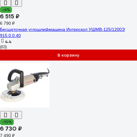
-4%
6 515 ₽
6 790 ₽
Бесщеточная углошлифмашина Интерскол УШМВ-125/1200Э
915.0.0.40
4.4
(63)
В корзину
-10%
6 730 ₽
7 490 ₽