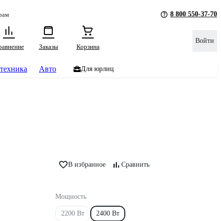
8 800 550-37-70
рам
Войти
равнение
Заказы
Корзина
техника
Авто
Для юрлиц
В избранное
Сравнить
Мощность
2200 Вт
2400 Вт