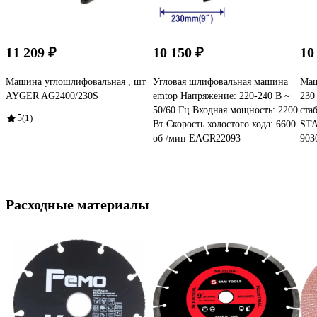
11 209 ₽
10 150 ₽
10
Машина углошлифовальная , шт
Угловая шлифовальная машина
Маш
AYGER AG2400/230S
emtop Напряжение: 220-240 В ~
230
50/60 Гц Входная мощность: 2200
ста
5
(1)
Вт Скорость холостого хода: 6600
STA
об /мин EAGR22093
903
Расходные материалы