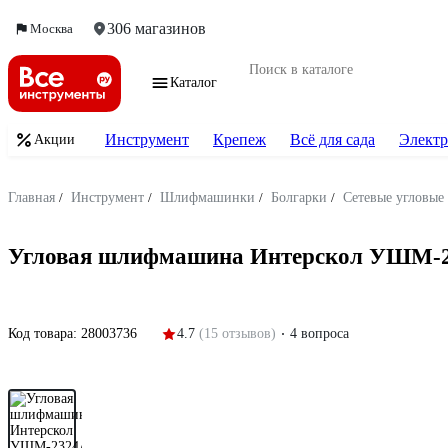
306 магазинов
Москва
Каталог
Инструмент
Крепеж
Всё для сада
Электр
Акции
Главная
/
Инструмент
/
Шлифмашинки
/
Болгарки
/
Сетевые угловы
Угловая шлифмашина Интерскол УШМ-232
Код товара:
28003736
4.7
(15 отзывов)
4 вопроса