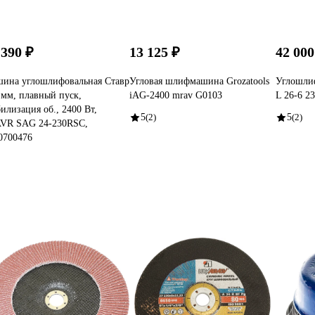
 390 ₽
13 125 ₽
42 000
ина углошлифовальная Ставр
Угловая шлифмашина Grozatools
Углошли
 мм, плавный пуск,
iAG-2400 mrav G0103
L 26-6 2
билизация об., 2400 Вт,
5
(2)
5
(2)
VR SAG 24-230RSC,
0700476