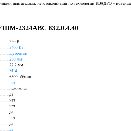
нными двигателями, изготовленными по технологии КВАДРО – новейш
 УШМ-2324АВС 832.0.4.40
220 В
2400 Вт
щеточный
230 мм
22.2 мм
М14
6500 об/мин
нет
нажимная
да
нет
нет
да
нет
да
да