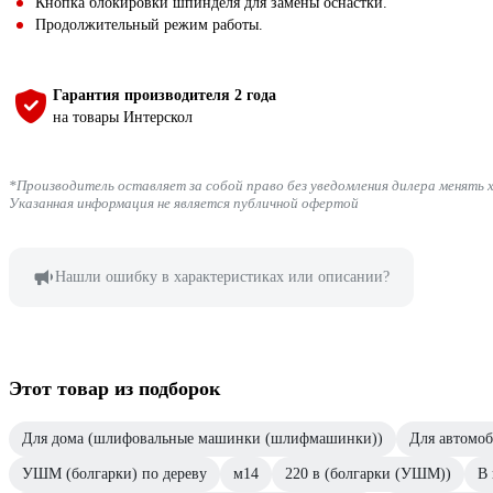
Кнопка блокировки шпинделя для замены оснастки.
Продолжительный режим работы.
Гарантия производителя 2 года
на товары Интерскол
*Производитель оставляет за собой право без уведомления дилера менять 
Указанная информация не является публичной офертой
Нашли ошибку в характеристиках или описании?
Этот товар из подборок
Для дома (шлифовальные машинки (шлифмашинки))
Для автомо
УШМ (болгарки) по дереву
м14
220 в (болгарки (УШМ))
В 