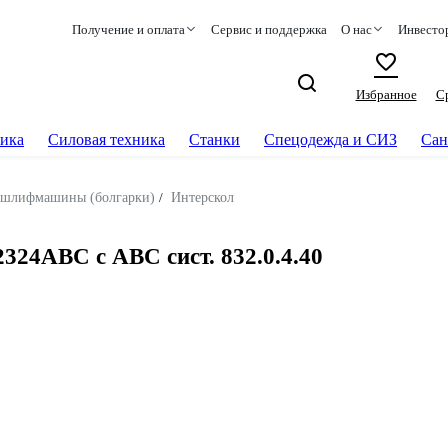
Получение и оплата
Сервис и поддержка
О нас
Инвесто
Избранное
С
ика
Силовая техника
Станки
Спецодежда и СИЗ
Сан
е шлифмашины (болгарки)
/
Интерскол
4АВС с АВС сист. 832.0.4.40