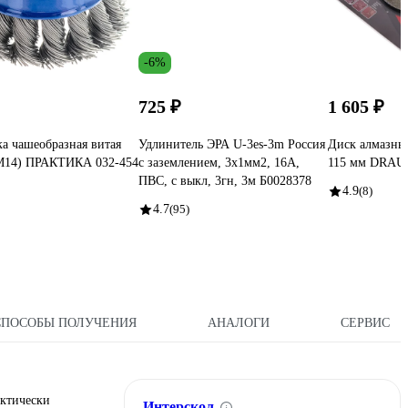
-6%
725 ₽
1 605 ₽
а чашеобразная витая
Удлинитель ЭРА U-3es-3m Россия
Диск алмазны
 М14) ПРАКТИКА 032-454
с заземлением, 3x1мм2, 16A,
115 мм DRAU
ПВС, с выкл, 3гн, 3м Б0028378
4.9
(8)
4.7
(95)
СПОСОБЫ ПОЛУЧЕНИЯ
АНАЛОГИ
СЕРВИС
ктически
Интерскол