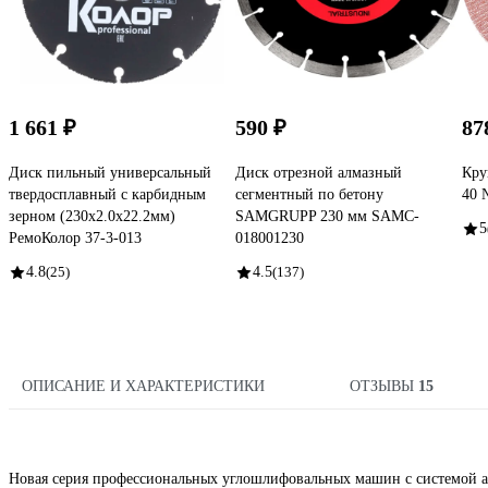
1 661 ₽
590 ₽
87
Диск пильный универсальный
Диск отрезной алмазный
Кру
твердосплавный с карбидным
сегментный по бетону
40 
зерном (230х2.0х22.2мм)
SAMGRUPP 230 мм SAMC-
5
РемоКолор 37-3-013
018001230
4.8
(25)
4.5
(137)
ОПИСАНИЕ И ХАРАКТЕРИСТИКИ
ОТЗЫВЫ
15
Новая серия профессиональных углошлифовальных машин с системой 