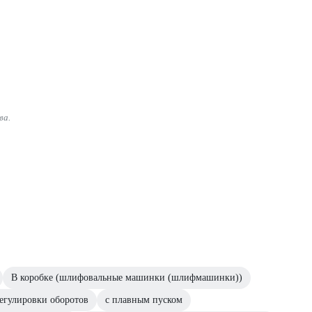
ва.
В коробке (шлифовальные машинки (шлифмашинки))
регулировки оборотов
с плавным пуском