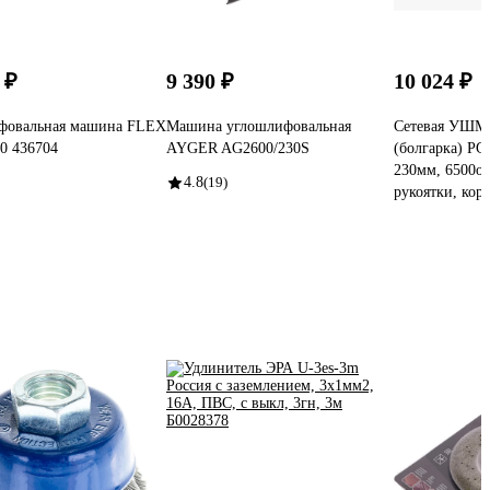
 ₽
9 390 ₽
10 024 ₽
фовальная машина FLEX
Машина углошлифовальная
Сетевая УШМ 
30 436704
AYGER AG2600/230S
(болгарка) PG
230мм, 6500о
4.8
(19)
рукоятки, кор