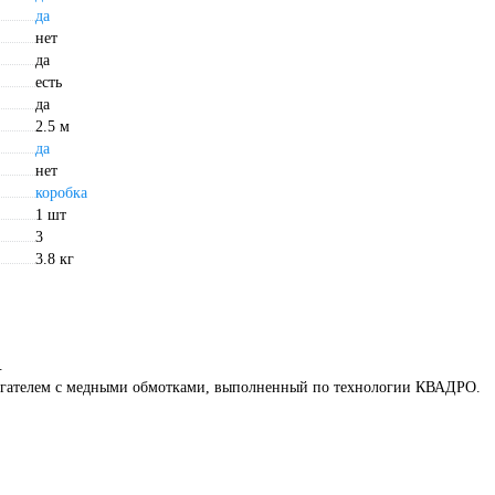
да
нет
да
есть
да
2.5 м
да
нет
коробка
1 шт
3
3.8 кг
.
ателем с медными обмотками, выполненный по технологии КВАДРО.