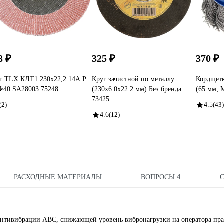
8 ₽
325 ₽
370 ₽
г TLX КЛТ1 230x22,2 14А Р
Круг зачистной по металлу
Кордщетк
№40 SA28003 75248
(230x6.0x22.2 мм) Без бренда
(65 мм;
73425
(2)
4.5
(43)
4.6
(12)
РАСХОДНЫЕ МАТЕРИАЛЫ
ВОПРОСЫ
4
антивибрации АВС, снижающей уровень вибронагрузки на оператора пра