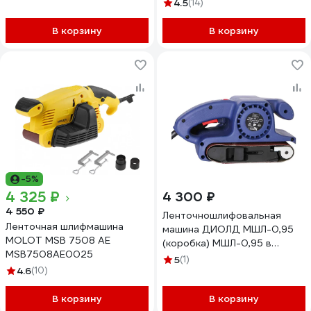
лента 457x75мм 840982
3100607VUA
4.5
(14)
В корзину
В корзину
-5%
4 325 ₽
4 300 ₽
4 550 ₽
Ленточношлифовальная
Ленточная шлифмашина
машина ДИОЛД МШЛ-0,95
MOLOT MSB 7508 АЕ
(коробка) МШЛ-0,95 в
MSB7508АЕ0025
коробке 10046021
5
(1)
4.6
(10)
В корзину
В корзину