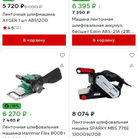
6 395 ₽
5 720 ₽
6 090 ₽
7 390 ₽
Ленточная шлифмашина
Машина ленточная
AYGER 1 шт ABS1200
шлифовальная аккумул.
4.5
(12)
бесщет Edon ABS-21A (21В;
Li-Ion; 4.0Ач; 76х457мм)
В корзину
В корзину
40840
-16%
6 270 ₽
8 074 ₽
7 465 ₽
Ленточная шлифовальная
Ленточная шлифовальная
машина SPARKY MBS 776E
машинка Hammer Flex 800Вт
13000141708