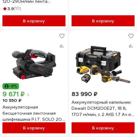
120-290м/мин лента
75x457мм рамка, струбцины
3.9
(10)
2шт LSM800B 158564
В корзину
В корзину
-8%
9 671 ₽
83 990 ₽
10 550 ₽
Аккумуляторный напильник
Аккумуляторная
Dewalt DCM200E2T, 18 В,
бесщеточная ленточная
1707 м/мин, с 2 АКБ 1.7 Ач и
шлифмашина P.I.T. SOLO 20
ЗУ, в кейсе TSTAK
В, 457x76 мм, 120-380 м/мин
DCM200E2T-QW
В корзину
В корзину
PBS20H-75A