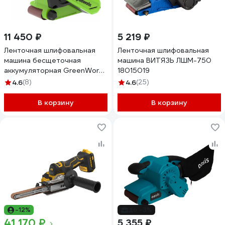
11 450 ₽
5 219 ₽
Ленточная шлифовальная
Ленточная шлифовальная
машина бесщеточная
машина ВИТЯЗЬ ЛШМ-750
аккумуляторная GreenWorks
18015019
Арт.G24BS, 24 В, без АКБ и
4.6
(8)
4.6
(25)
ЗУ 3100607
В корзину
В корзину
-12%
до -3%
41 170 ₽
5 355 ₽