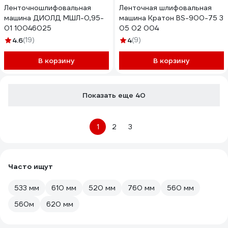
Ленточношлифовальная
Ленточная шлифовальная
машина ДИОЛД МШЛ-0,95-
машина Кратон BS-900-75 3
01 10046025
05 02 004
4.6
(19)
4
(9)
В корзину
В корзину
Показать еще 40
1
2
3
Часто ищут
533 мм
610 мм
520 мм
760 мм
560 мм
560м
620 мм