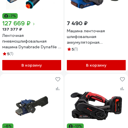
-7%
127 669 ₽
7 490 ₽
137 377 ₽
Машина ленточная
Ленточная
шлифовальная
пневмошлифовальная
аккумуляторная
машина Dynabrade Dynafile II
бесщеточная Redbo OBS-
5
(1)
40320
5
(1)
21A (21В Li-on 4,0Ач;
76х457мм; 120х350м/мин)
В корзину
53892
В корзину
-6%
-13%