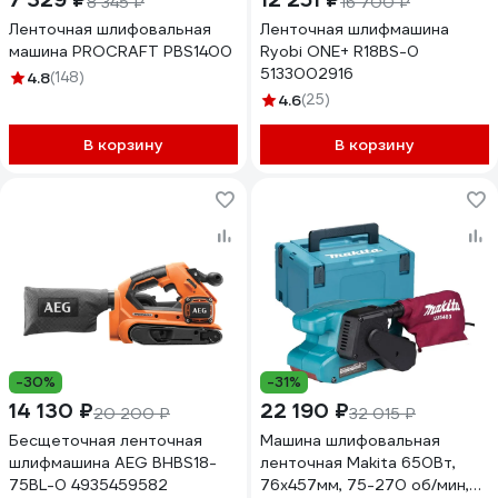
8 345 ₽
16 700 ₽
Ленточная шлифовальная
Ленточная шлифмашина
машина PROCRAFT PBS1400
Ryobi ONE+ R18BS-0
5133002916
4.8
(148)
4.6
(25)
В корзину
В корзину
-30%
-31%
14 130 ₽
22 190 ₽
20 200 ₽
32 015 ₽
Бесщеточная ленточная
Машина шлифовальная
шлифмашина AEG BHBS18-
ленточная Makita 650Вт,
75BL-0 4935459582
76х457мм, 75-270 об/мин,