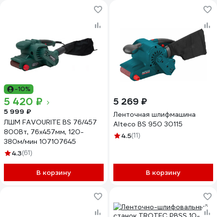
-10%
5 420 ₽
5 269 ₽
5 999 ₽
Ленточная шлифмашина
ЛШМ FAVOURITE BS 76/457
Alteco BS 950 30115
800Вт, 76х457мм, 120-
4.5
(11)
380м/мин 107107645
4.3
(61)
В корзину
В корзину