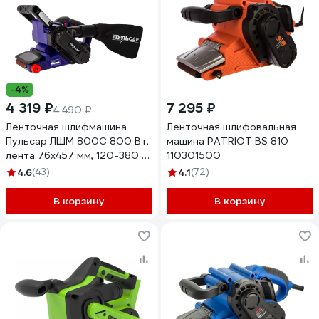
-4%
4 319 ₽
7 295 ₽
4 490 ₽
Ленточная шлифмашина
Ленточная шлифовальная
Пульсар ЛШМ 800С 800 Вт,
машина PATRIOT BS 810
лента 76x457 мм, 120-380 м/
110301500
мин, 3.3 кг 916-578
4.6
(43)
4.1
(72)
В корзину
В корзину