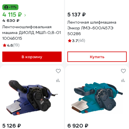
-11%
4 115 ₽
5 137 ₽
4 630 ₽
Ленточная шлифмашина
Ленточношлифовальная
Энкор ЛМЭ-600/457Э
машина ДИОЛД МШЛ-0,8-01
50286
10046015
3.7
(46)
4.6
(19)
В корзину
Купить
5 126 ₽
6 920 ₽