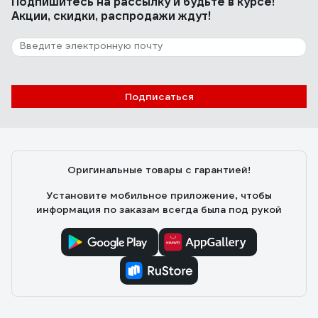
Подпишитесь
на рассылку
и будьте в курсе!
не шумная, удобная в руках и удивительно
Акции, скидки, распродажи ждут!
эффективная
609 отзывов
Отзыв о болгарке (ушм) Makita 9558 HN
Подписаться
Пользователь
06.10.2010
Мощьность, достаточная длина кабеля,
Оригинальные товары с гарантией!
высококачественный термостойкий, пылезащищенный
двигатель, отличная эргономика, удобная кнопка
Установите мобильное приложение, чтобы
включения.
информация по заказам всегда была под рукой