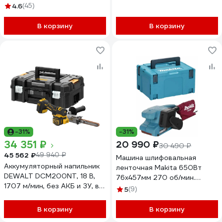
регулировка скорости
4.6
(45)
Makpac 3 9911J
В корзину
В корзину
-31%
-31%
34 351 ₽
20 990 ₽
30 490 ₽
45 562 ₽
49 940 ₽
Машина шлифовальная
Аккумуляторный напильник
ленточная Makita 650Вт
DEWALT DCM200NT, 18 В,
76х457мм 270 об/мин.
1707 м/мин, без АКБ и ЗУ, в
Makpac 3 9910J
5
(9)
кейсе TSTAK DCM200NT-XJ
В корзину
В корзину