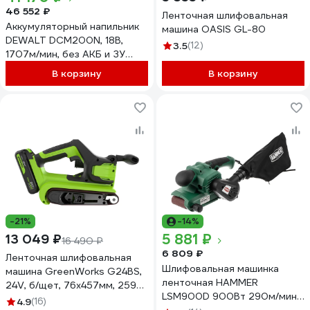
46 552 ₽
Ленточная шлифовальная
Аккумуляторный напильник
машина OASIS GL-80
DEWALT DCM200N, 18В,
3.5
(12)
1707м/мин, без АКБ и ЗУ
DCM200N-XJ
В корзину
В корзину
-21%
-14%
5 881 ₽
13 049 ₽
16 490 ₽
6 809 ₽
Ленточная шлифовальная
Шлифовальная машинка
машина GreenWorks G24BS,
ленточная HAMMER
24V, б/щет, 76х457мм, 259
LSM900D 900Вт 290м/мин
м/мин, 1x2Ач,ЗУ, коробка
4.9
(16)