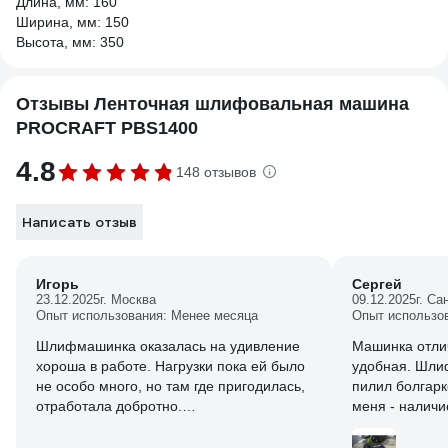
Длина, мм: 160
Ширина, мм: 150
Высота, мм: 350
Отзывы Ленточная шлифовальная машина
PROCRAFT PBS1400
4.8
148 отзывов
Написать отзыв
Игорь
Сергей
23.12.2025
г. Москва
09.12.2025
г. Са
Опыт использования: Менее месяца
Опыт использо
Шлифмашинка оказалась на удивление
Машинка отлич
хороша в работе. Нагрузки пока ей было
удобная. Шлифует ровнее, чем если бы
не особо много, но там где пригодилась,
пилил болгаркой. Важный парам
отработала добротно.
меня - наличи
Из плюсов в первую очередь отмечу
есть.
резиновый (!) шнур питания -- при