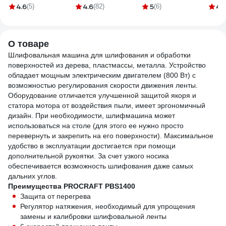
75х457 мм, P240, 5
IP 44 INDUSTRY EG
200x40x40
REZO
4.6
4.6
5
4.
(5)
(82)
(6)
шт MD-STARS
PE-009
4631177709029
03.0
LSH75457P2405
О товаре
Шлифовальная машина для шлифования и обработки
поверхностей из дерева, пластмассы, металла. Устройство
обладает мощным электрическим двигателем (800 Вт) с
возможностью регулирования скорости движения ленты.
Оборудование отличается улучшенной защитой якоря и
статора мотора от воздействия пыли, имеет эргономичный
дизайн. При необходимости, шлифмашина может
использоваться на столе (для этого ее нужно просто
перевернуть и закрепить на его поверхности). Максимальное
удобство в эксплуатации достигается при помощи
дополнительной рукоятки. За счет узкого носика
обеспечивается возможность шлифования даже самых
дальних углов.
Преимущества PROCRAFT PBS1400
Защита от перегрева
Регулятор натяжения, необходимый для упрощения
замены и калибровки шлифовальной ленты