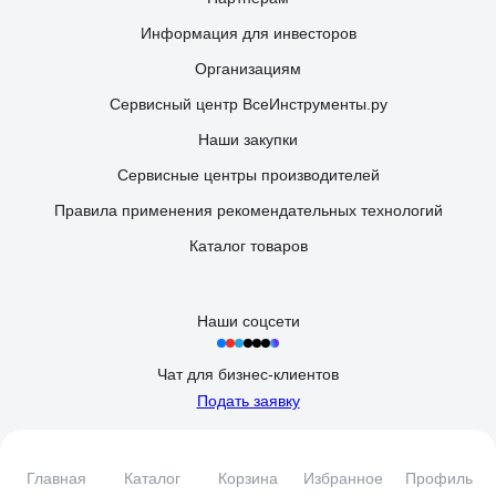
Информация для инвесторов
Организациям
Сервисный центр ВсеИнструменты.ру
Наши закупки
Сервисные центры производителей
Правила применения рекомендательных технологий
Каталог товаров
Наши соцсети
Чат для бизнес-клиентов
Подать заявку
Вы принимаете условия
политики в отношении обработки
персональных данных
и
пользовательского соглашения
каждый раз, когда оставляете свои данные в любой форме
Главная
Каталог
Корзина
Избранное
Профиль
обратной связи на сайте ВсеИнструменты.ру