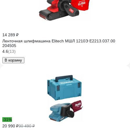
14 289 ₽
Ленточная шлифмашина Elitech МШЛ 1210Э E2213.037.00
204505
4.6
(13)
В корзину
-31%
20 990 ₽
30 490 ₽