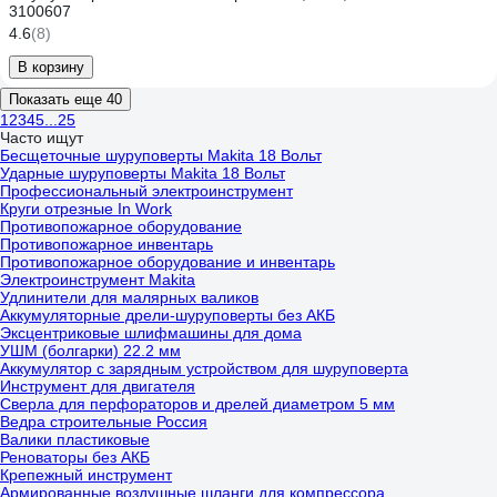
3100607
4.6
(8)
В корзину
Показать еще 40
1
2
3
4
5
...
25
Часто ищут
Бесщеточные шуруповерты Makita 18 Вольт
Ударные шуруповерты Makita 18 Вольт
Профессиональный электроинструмент
Круги отрезные In Work
Противопожарное оборудование
Противопожарное инвентарь
Противопожарное оборудование и инвентарь
Электроинструмент Makita
Удлинители для малярных валиков
Аккумуляторные дрели-шуруповерты без АКБ
Эксцентриковые шлифмашины для дома
УШМ (болгарки) 22.2 мм
Аккумулятор с зарядным устройством для шуруповерта
Инструмент для двигателя
Сверла для перфораторов и дрелей диаметром 5 мм
Ведра строительные Россия
Валики пластиковые
Реноваторы без АКБ
Крепежный инструмент
Армированные воздушные шланги для компрессора