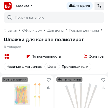
Москва
Для юрлиц
Поиск в каталоге
Главная
/
Офис и дом
/
Для дома
/
Товары для кухни
/
Дл
Шпажки для канапе полистирол
6 товаров
По популярности
Фильтры
Наличие в магазинах
Цена
Производители
Нет в наличии
Нет в наличии