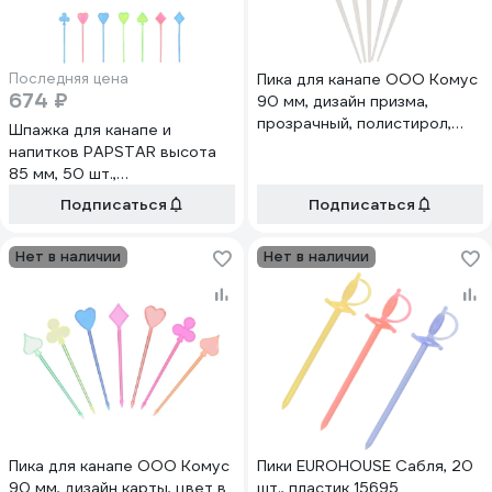
Последняя цена
Пика для канапе ООО Комус
674 ₽
90 мм, дизайн призма,
прозрачный, полистирол,
Шпажка для канапе и
500 шт./упаковка 1948049
напитков PAPSTAR высота
85 мм, 50 шт.,
разноцветные, пластик 1/1
Подписаться
Подписаться
PS-16672n
Нет в наличии
Нет в наличии
Пика для канапе ООО Комус
Пики EUROHOUSE Сабля, 20
90 мм, дизайн карты, цвет в
шт., пластик 15695