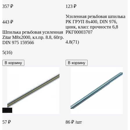
357 ₽
123 ₽
Усиленная резьбовая шпилька
РК ГРУП 8x400, DIN 976,
443 ₽
цинк, класс прочности 6,8
Шпилька резьбовая усиленная
РКГ00003707
Zitar М8x2000, кл.пр. 8.8, 60гр.
4.8
(71)
DIN 975 159566
5
(16)
В корзину
В корзину
-46%
57 ₽
86 ₽
/шт