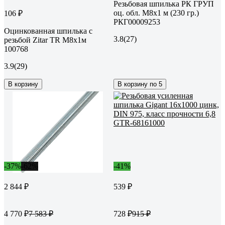
Резьбовая шпилька РК ГРУП
оц. обл. М8x1 м (230 гр.)
106 ₽
РКГ00009253
Оцинкованная шпилька с
3.8
(27)
резьбой Zitar TR М8х1м
100768
3.9
(29)
В корзину
В корзину по 5
-37%
-62%
-41%
2 844 ₽
539 ₽
4 770 ₽
728 ₽
7 583 ₽
915 ₽