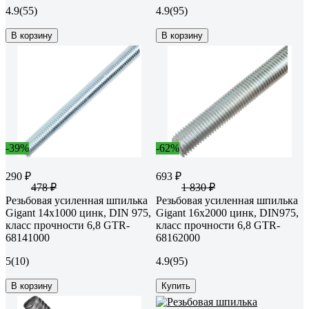
4.9
(55)
4.9
(95)
В корзину
В корзину
-39%
-62%
290 ₽
693 ₽
478 ₽
1 830 ₽
Резьбовая усиленная шпилька
Резьбовая усиленная шпилька
Gigant 14x1000 цинк, DIN 975,
Gigant 16x2000 цинк, DIN975,
класс прочности 6,8 GTR-
класс прочности 6,8 GTR-
68141000
68162000
5
(10)
4.9
(95)
В корзину
Купить