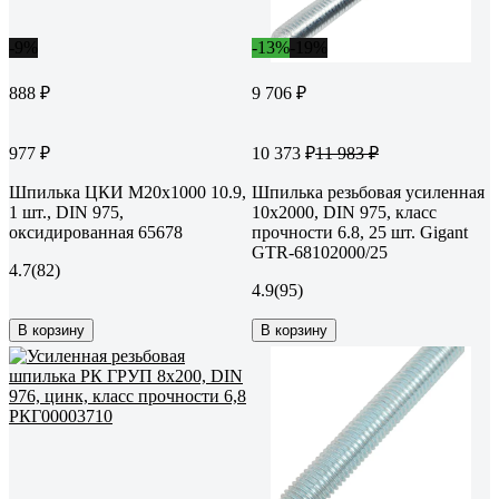
-9%
-13%
-19%
888 ₽
9 706 ₽
977 ₽
10 373 ₽
11 983 ₽
Шпилька ЦКИ М20х1000 10.9,
Шпилька резьбовая усиленная
1 шт., DIN 975,
10x2000, DIN 975, класс
оксидированная 65678
прочности 6.8, 25 шт. Gigant
GTR-68102000/25
4.7
(82)
4.9
(95)
В корзину
В корзину