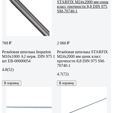
769 ₽
2 060 ₽
Резьбовая шпилька Insparion
Резьбовая шпилька STARFIX
М10x1000 А2 нерж. DIN 975 1
М24х2000 мм цинк класс
шт ЕВ-00000054
прочности 8,8 DIN 975 SM-
70740-1
4.8
(52)
4.7
(72)
В корзину
В корзину