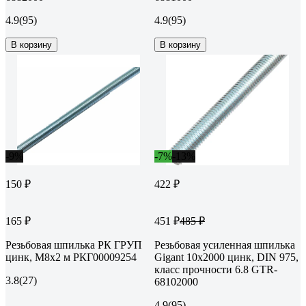
4.9
(95)
4.9
(95)
В корзину
В корзину
-9%
-7%
-13%
150 ₽
422 ₽
165 ₽
451 ₽
485 ₽
Резьбовая шпилька РК ГРУП
Резьбовая усиленная шпилька
цинк, М8x2 м РКГ00009254
Gigant 10x2000 цинк, DIN 975,
класс прочности 6.8 GTR-
3.8
(27)
68102000
4.9
(95)