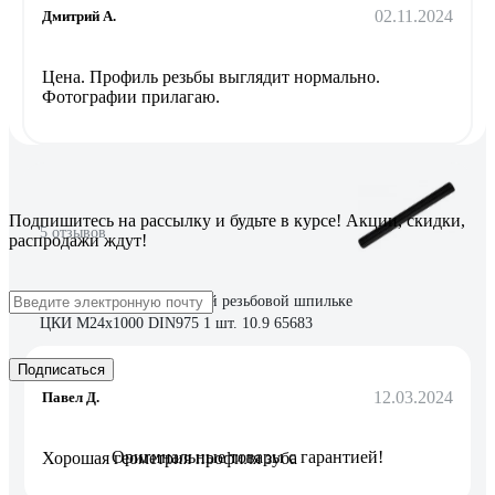
02.11.2024
Дмитрий А.
Цена. Профиль резьбы выглядит нормально.
Фотографии прилагаю.
Подпишитесь
на рассылку
и будьте в курсе! Акции, скидки,
5 отзывов
распродажи ждут!
Отзыв об оксидированной резьбовой шпильке
ЦКИ М24х1000 DIN975 1 шт. 10.9 65683
Подписаться
12.03.2024
Павел Д.
Оригинальные товары с гарантией!
Хорошая геометрия профиля зуба