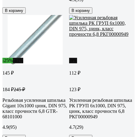
В корзину
В корзину
-25%
-41%
-9%
145 ₽
112 ₽
184 ₽
123 ₽
245 ₽
Резьбовая усиленная шпилька
Усиленная резьбовая шпилька
Gigant 10x1000 цинк, DIN 975,
РК ГРУП 6x1000, DIN 975,
класс прочности 6,8 GTR-
цинк, класс прочности 6,8
68101000
РКГ00000949
4.9
(95)
4.7
(29)