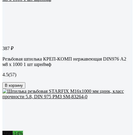
387 ₽
Резьбовая шпилька КРЕП-КОМП нержавеющая DIN976 А2
м8 х 1000 1 шт шрн8мф
4.5
(57)
В корзину
-22%
-14%