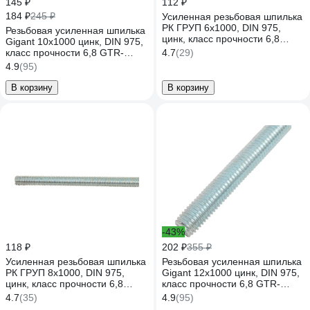
145 ₽
112 ₽
184 ₽
245 ₽
Усиленная резьбовая шпилька
РК ГРУП 6x1000, DIN 975,
Резьбовая усиленная шпилька
цинк, класс прочности 6,8
Gigant 10x1000 цинк, DIN 975,
РКГ00000949
класс прочности 6,8 GTR-
4.7
(29)
68101000
4.9
(95)
В корзину
В корзину
-43%
118 ₽
202 ₽
355 ₽
Усиленная резьбовая шпилька
Резьбовая усиленная шпилька
РК ГРУП 8x1000, DIN 975,
Gigant 12x1000 цинк, DIN 975,
цинк, класс прочности 6,8
класс прочности 6,8 GTR-
РК000003167
68121000
4.7
(35)
4.9
(95)