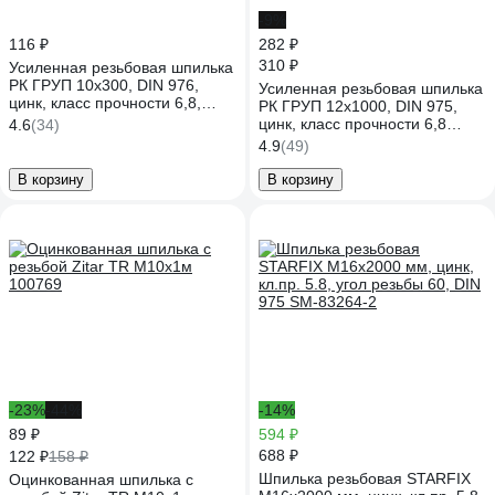
-9%
116 ₽
282 ₽
310 ₽
Усиленная резьбовая шпилька
РК ГРУП 10x300, DIN 976,
Усиленная резьбовая шпилька
цинк, класс прочности 6,8,
РК ГРУП 12x1000, DIN 975,
РКГ00003728
цинк, класс прочности 6,8
4.6
(34)
РК000003171
4.9
(49)
В корзину
В корзину
-23%
-44%
-14%
89 ₽
594 ₽
688 ₽
122 ₽
158 ₽
Шпилька резьбовая STARFIX
Оцинкованная шпилька с