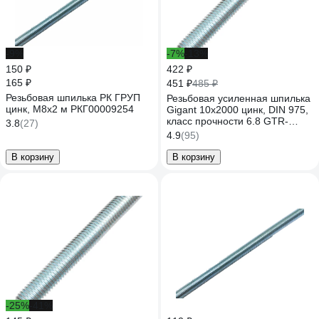
-9%
-7%
-13%
150 ₽
422 ₽
165 ₽
451 ₽
485 ₽
Резьбовая шпилька РК ГРУП
Резьбовая усиленная шпилька
цинк, М8x2 м РКГ00009254
Gigant 10x2000 цинк, DIN 975,
класс прочности 6.8 GTR-
3.8
(27)
68102000
4.9
(95)
В корзину
В корзину
-25%
-41%