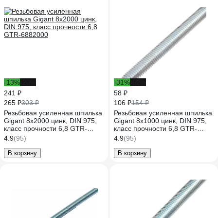
-13%
-20%
-31%
-62%
241 ₽
58 ₽
265 ₽
106 ₽
303 ₽
154 ₽
Резьбовая усиленная шпилька
Резьбовая усиленная шпилька
Gigant 8x2000 цинк, DIN 975,
Gigant 8x1000 цинк, DIN 975,
класс прочности 6,8 GTR-
класс прочности 6,8 GTR-
6882000
6881000
4.9
(95)
4.9
(95)
В корзину
В корзину