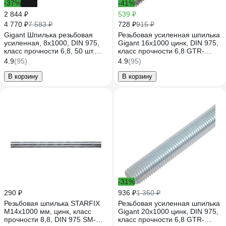
-37%
-62%
-41%
2 844 ₽
539 ₽
4 770 ₽
728 ₽
7 583 ₽
915 ₽
Gigant Шпилька резьбовая
Резьбовая усиленная шпилька
усиленная, 8x1000, DIN 975,
Gigant 16x1000 цинк, DIN 975,
класс прочности 6,8, 50 шт.
класс прочности 6,8 GTR-
GTR-6881000/50
68161000
4.9
(95)
4.9
(95)
В корзину
В корзину
-31%
290 ₽
936 ₽
1 350 ₽
Резьбовая шпилька STARFIX
Резьбовая усиленная шпилька
М14x1000 мм, цинк, класс
Gigant 20x1000 цинк, DIN 975,
прочности 8,8, DIN 975 SM-
класс прочности 6,8 GTR-