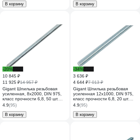
В корзину
В корзину
-20%
-27%
-34%
-48%
10 845 ₽
3 636 ₽
11 925 ₽
4 644 ₽
14 957 ₽
7 013 ₽
Gigant Шпилька резьбовая
Gigant Шпилька резьбовая
усиленная, 8x2000, DIN 975,
усиленная 12x1000, DIN 975,
класс прочности 6,8, 50 шт.
класс прочности 6,8, 20 шт.
GTR-6882000/50
GTR-68121000/20
4.9
(95)
4.9
(95)
В корзину
В корзину