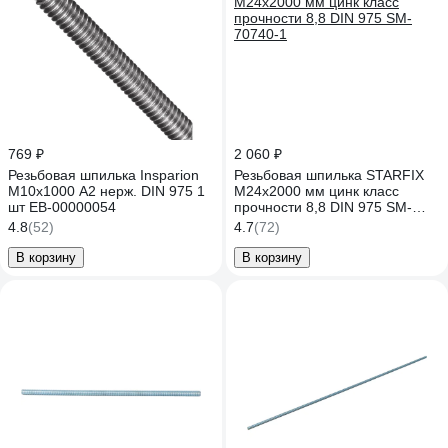
769 ₽
2 060 ₽
Резьбовая шпилька Insparion
Резьбовая шпилька STARFIX
М10x1000 А2 нерж. DIN 975 1
М24х2000 мм цинк класс
шт ЕВ-00000054
прочности 8,8 DIN 975 SM-
70740-1
4.8
(52)
4.7
(72)
В корзину
В корзину