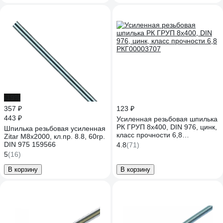
-19%
357 ₽
123 ₽
443 ₽
Усиленная резьбовая шпилька
РК ГРУП 8x400, DIN 976, цинк,
Шпилька резьбовая усиленная
класс прочности 6,8
Zitar М8x2000, кл.пр. 8.8, 60гр.
РКГ00003707
DIN 975 159566
4.8
(71)
5
(16)
В корзину
В корзину