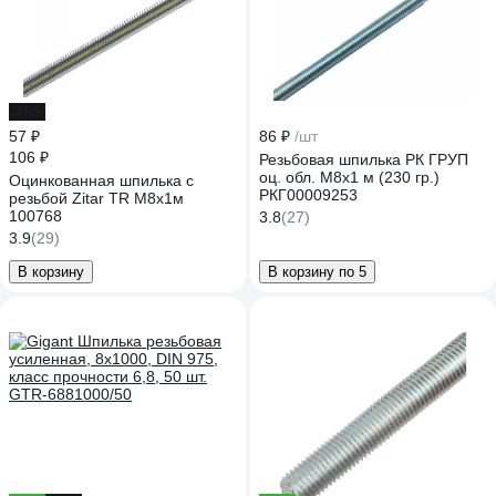
-46%
57 ₽
86 ₽
/шт
106 ₽
Резьбовая шпилька РК ГРУП
оц. обл. М8x1 м (230 гр.)
Оцинкованная шпилька с
РКГ00009253
резьбой Zitar TR М8х1м
100768
3.8
(27)
3.9
(29)
В корзину
В корзину по 5