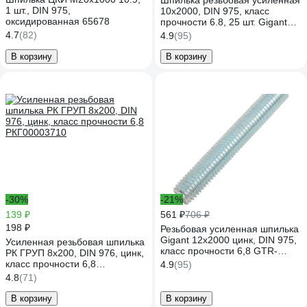
Шпилька резьбовая усиленная
1 шт., DIN 975,
10x2000, DIN 975, класс
оксидированная 65678
прочности 6.8, 25 шт. Gigant
GTR-68102000/25
4.7
(82)
4.9
(95)
В корзину
В корзину
-30%
-21%
139 ₽
561 ₽
706 ₽
198 ₽
Резьбовая усиленная шпилька
Gigant 12x2000 цинк, DIN 975,
Усиленная резьбовая шпилька
класс прочности 6,8 GTR-
РК ГРУП 8x200, DIN 976, цинк,
68122000
класс прочности 6,8
4.9
(95)
РКГ00003710
4.8
(71)
В корзину
В корзину