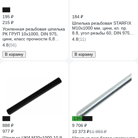
-9%
195 ₽
184 ₽
215 ₽
Шпилька резьбовая STARFIX
М10x1000 мм, цинк, кл. пр.
Усиленная резьбовая шпилька
8.8, угол резьбы 60, DIN 975
РК ГРУП 10x1000, DIN 975,
SMP-56730-1
цинк, класс прочности 6,8
4.8
(11)
РК000003169
4.8
(56)
В корзину
В корзину
-9%
-13%
-19%
888 ₽
9 706 ₽
977 ₽
10 373 ₽
11 983 ₽
Шпилька ЦКИ М20х1000 10.9,