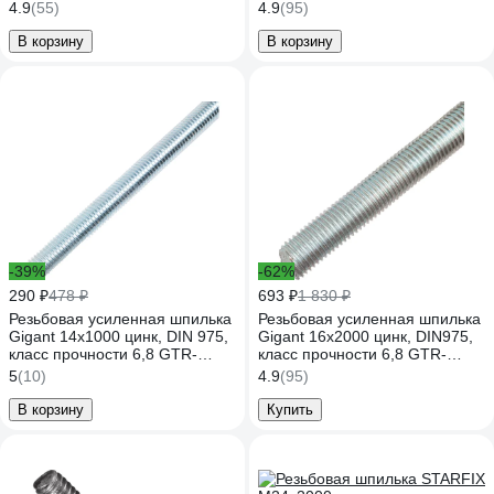
60730-1
68201000
4.9
(55)
4.9
(95)
В корзину
В корзину
-39%
-62%
290 ₽
478 ₽
693 ₽
1 830 ₽
Резьбовая усиленная шпилька
Резьбовая усиленная шпилька
Gigant 14x1000 цинк, DIN 975,
Gigant 16x2000 цинк, DIN975,
класс прочности 6,8 GTR-
класс прочности 6,8 GTR-
68141000
68162000
5
(10)
4.9
(95)
В корзину
Купить