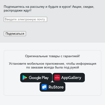
Подпишитесь
на рассылку
и будьте в курсе! Акции, скидки,
Отзыв об оксидированной резьбовой шпильке
распродажи ждут!
ЦКИ М24х1000 DIN975 1 шт. 10.9 65683
12.03.2024
Павел Д.
Хорошая геометрия профиля зуба
Подписаться
6 отзывов
Оригинальные товары с гарантией!
Установите мобильное приложение, чтобы информация
по заказам всегда была под рукой
Отзыв о резьбовой шпильке Insparion DIN
975, М6x1000 мм, 12.9 С1-00001690
16.12.2024
Сергей М.
Точность изготовления, прочность.