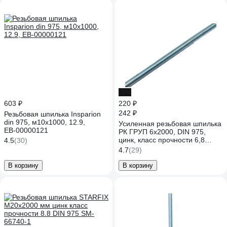
-9%
603 ₽
220 ₽
242 ₽
Резьбовая шпилька Insparion
din 975, м10x1000, 12.9,
Усиленная резьбовая шпилька
ЕВ-00000121
РК ГРУП 6x2000, DIN 975,
цинк, класс прочности 6,8
4.5
(30)
РКГ00000957
4.7
(29)
В корзину
В корзину