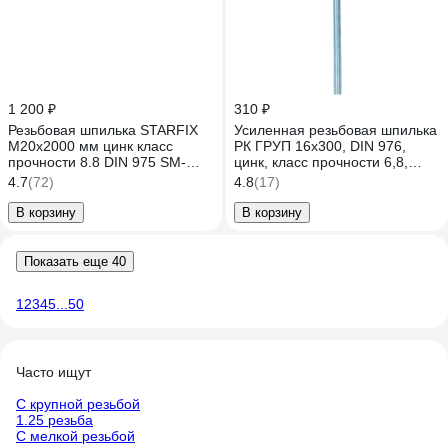
1 200 ₽
310 ₽
Резьбовая шпилька STARFIX
Усиленная резьбовая шпилька
М20х2000 мм цинк класс
РК ГРУП 16x300, DIN 976,
прочности 8.8 DIN 975 SM-
цинк, класс прочности 6,8,
66740-1
РКГ00003732
4.7
(72)
4.8
(17)
В корзину
В корзину
Показать еще 40
1
2
3
4
5
...
50
Часто ищут
С крупной резьбой
1.25 резьба
С мелкой резьбой