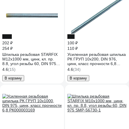
-20%
-9%
202 ₽
100 ₽
254 ₽
110 ₽
Шпилька резьбовая STARFIX
Усиленная резьбовая шпилька
М12x1000 мм, цинк, кл. пр.
РК ГРУП 10x200, DIN 976,
8.8, угол резьбы 60, DIN 975
цинк, класс прочности 6,8
SM-58730-1
РКГ00003727
4.6
(15)
4.6
(34)
В корзину
В корзину