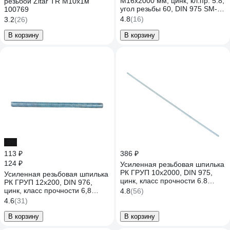
М16x2000 мм, цинк, кл.пр. 5.8,
резьбой Zitar TR М10х1м
угол резьбы 60, DIN 975 SM-
100769
83264-2
4.8
(16)
3.2
(26)
В корзину
В корзину
-9%
113 ₽
386 ₽
124 ₽
Усиленная резьбовая шпилька
РК ГРУП 10x2000, DIN 975,
Усиленная резьбовая шпилька
цинк, класс прочности 6.8
РК ГРУП 12x200, DIN 976,
РК000003170
цинк, класс прочности 6,8
4.8
(56)
РКГ00003724
4.6
(31)
В корзину
В корзину