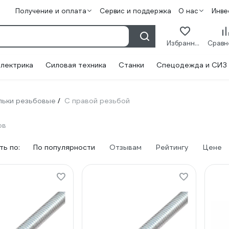
Получение и оплата
Сервис и поддержка
О нас
Инве
Избранное
лектрика
Силовая техника
Станки
Спецодежда и СИЗ
льки резьбовые
С правой резьбой
/
ов
ь по:
По популярности
Отзывам
Рейтингу
Цене