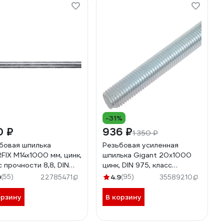
-31%
0 ₽
936 ₽
1 350 ₽
бовая шпилька
Резьбовая усиленная
FIX М14x1000 мм, цинк,
шпилька Gigant 20x1000
с прочности 8,8, DIN
цинк, DIN 975, класс
SM-60730-1
прочности 6,8 GTR-
9
(55)
4.9
(95)
22785471
35589210
68201000
орзину
В корзину