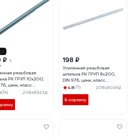
9%
 ₽
198 ₽
₽
Усиленная резьбовая
енная резьбовая
шпилька РК ГРУП 8x200,
ька РК ГРУП 10x200,
DIN 976, цинк, класс
76, цинк, класс
прочности 6,8
4.8
(71)
20849049
ности 6,8
6
(34)
РКГ00003710
20848923
00003727
В корзину
орзину