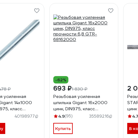
-62%
693 ₽
2 
478 ₽
1 830 ₽
я усиленная
Резьбовая усиленная
Резь
Gigant 14x1000
шпилька Gigant 16x2000
STAR
 975, класс
цинк, DIN975, класс
цинк
и 6,8 GTR-
прочности 6,8 GTR-
DIN 
4.9
(95)
4.
40198977
35589216
0
68162000
ну
Купить
В к