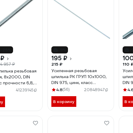
-25%
-9%
-
 ₽
195 ₽
100
215 ₽
110 
14 957 ₽
Усиленная резьбовая
Усил
пилька резьбовая
шпилька РК ГРУП 10x1000,
шпил
я, 8x2000, DIN
DIN 975, цинк, класс
DIN 9
с прочности 6,8,
прочности 6,8
проч
GTR-6882000/50
4.8
(56)
4.
20848947
41239145
РК000003169
РКГ
В корзину
В к
ну