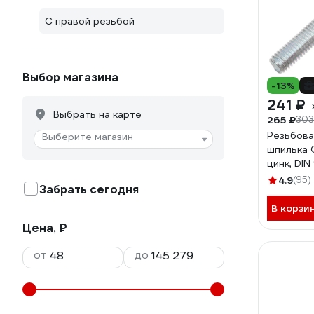
С правой резьбой
Выбор магазина
-13%
241 ₽
Выбрать на карте
265 ₽
303
Резьбова
Выберите магазин
шпилька 
цинк, DIN
прочност
4.9
(95)
Забрать сегодня
688200
В корзи
Цена, ₽
от
до