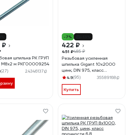
9%
-7%
-13%
 ₽
422 ₽
₽
451 ₽
485 ₽
бовая шпилька РК ГРУП
Резьбовая усиленная
цинк, М8x2 м РКГ00009254
шпилька Gigant 10x2000
цинк, DIN 975, класс
8
(27)
24346137
прочности 6.8 GTR-
4.9
(95)
35589168
68102000
орзину
Купить