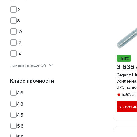
2
8
10
12
14
-48%
Показать еще 34
3 636 
Gigant Ш
Класс прочности
усиленна
975, клас
4.6
20 шт. G
4.9
(95)
4.8
В корзи
4.5
5.6