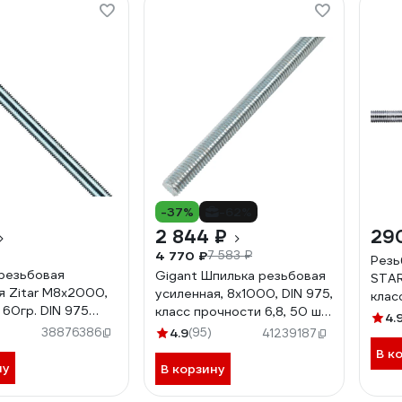
-37%
-62%
2 844 ₽
29
4 770 ₽
7 583 ₽
Резь
резьбовая
Gigant Шпилька резьбовая
STAR
я Zitar М8x2000,
усиленная, 8x1000, DIN 975,
клас
, 60гр. DIN 975
класс прочности 6,8, 50 шт.
975 
4.
GTR-6881000/50
38876386
4.9
(95)
41239187
В к
ну
В корзину