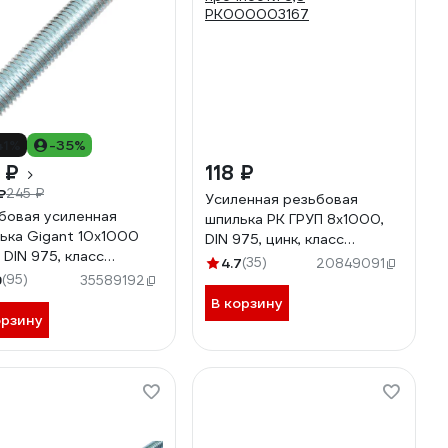
41%
-35%
 ₽
118 ₽
₽
245 ₽
Усиленная резьбовая
бовая усиленная
шпилька РК ГРУП 8x1000,
ька Gigant 10x1000
DIN 975, цинк, класс
 DIN 975, класс
прочности 6,8
4.7
(35)
20849091
ности 6,8 GTR-
РК000003167
9
(95)
35589192
01000
В корзину
орзину