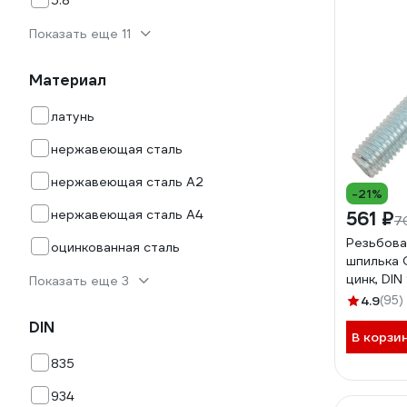
5.8
Показать еще 11
Материал
латунь
нержавеющая сталь
нержавеющая сталь А2
-21%
нержавеющая сталь А4
561 ₽
7
Резьбова
оцинкованная сталь
шпилька 
цинк, DIN
Показать еще 3
прочност
4.9
(95)
6812200
DIN
В корзи
835
934