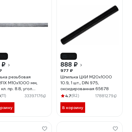
21%
-9%
 ₽
888 ₽
₽
977 ₽
ька резьбовая
Шпилька ЦКИ М20х1000
FIX М10x1000 мм,
10.9, 1 шт., DIN 975,
 кл. пр. 8.8, угол
оксидированная 65678
бы 60, DIN 975 SMP-
8
(11)
4.7
(82)
33397176
17881279
0-1
орзину
В корзину