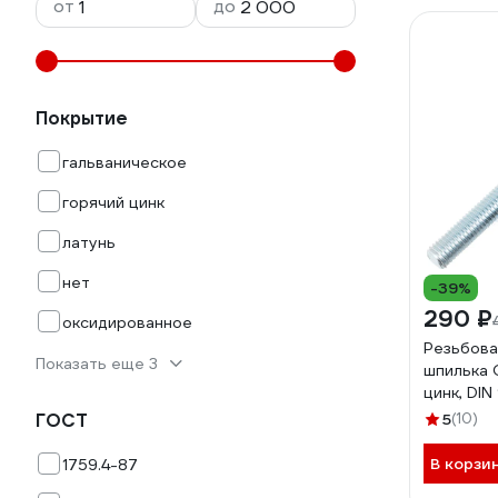
от
до
Покрытие
гальваническое
горячий цинк
латунь
нет
-39%
290 ₽
оксидированное
Резьбова
Показать еще 3
шпилька 
цинк, DIN
прочност
ГОСТ
5
(10)
6814100
В корзи
1759.4-87