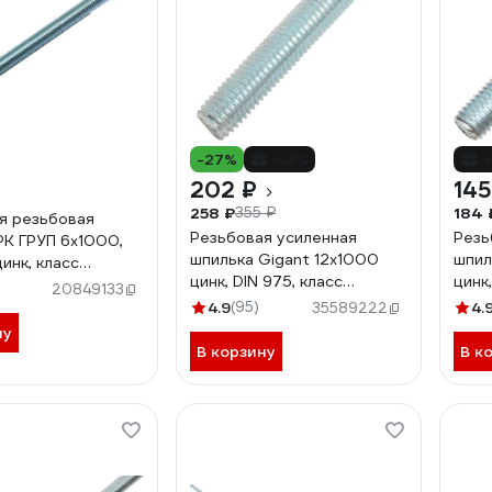
-27%
-43%
-
202 ₽
145
258 ₽
184 
355 ₽
я резьбовая
Резьбовая усиленная
Резь
РК ГРУП 6x1000,
шпилька Gigant 12x1000
шпил
цинк, класс
цинк, DIN 975, класс
цинк,
и 6,8
20849133
прочности 6,8 GTR-
проч
00949
4.9
(95)
4.
35589222
68121000
681
ну
В корзину
В к