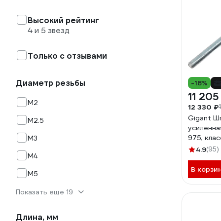
Высокий рейтинг
4 и 5 звезд
Только с отзывами
Диаметр резьбы
-18%
11 205
М2
12 330 ₽
Gigant Ш
М2.5
усиленна
975, клас
М3
50 шт. 
4.9
(95)
М4
В корзи
М5
Показать еще 19
Длина, мм