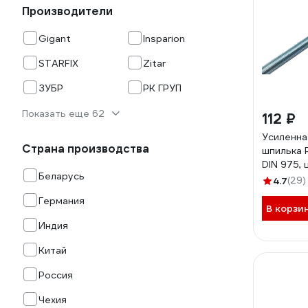
Производители
Gigant
Insparion
STARFIX
Zitar
ЗУБР
РК ГРУП
Показать еще 62
112 ₽
Усиленна
Страна производства
шпилька 
DIN 975, 
Беларусь
прочност
4.7
(29)
РКГ000
Германия
В корзи
Индия
Китай
Россия
Чехия