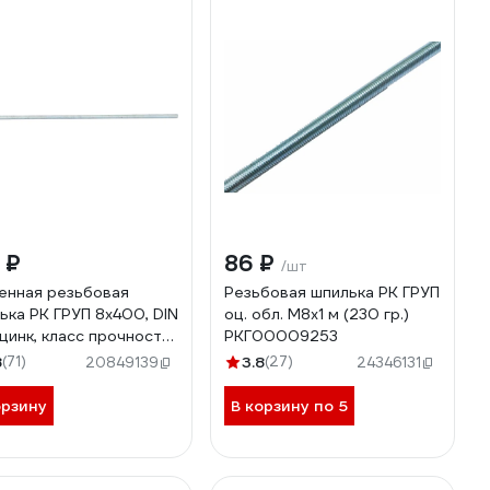
 ₽
86 ₽
/шт
енная резьбовая
Резьбовая шпилька РК ГРУП
ька РК ГРУП 8x400, DIN
оц. обл. М8x1 м (230 гр.)
 цинк, класс прочности
РКГ00009253
РКГ00003707
8
(71)
3.8
(27)
20849139
24346131
орзину
В корзину по 5