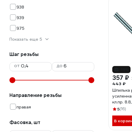
938
939
975
Показать еще 5
Шаг резьбы
от
до
-19%
357 ₽
443 ₽
Шпилька 
Направление резьбы
усиленна
кл.пр. 8.8
правая
159566
5
(16)
В корзи
Фасовка, шт