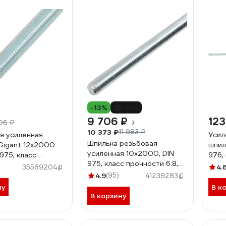
-13%
-19%
9 706 ₽
123
06 ₽
10 373 ₽
11 983 ₽
я усиленная
Усил
Шпилька резьбовая
Gigant 12x2000
шпил
усиленная 10x2000, DIN
 975, класс
976,
975, класс прочности 6.8,
и 6,8 GTR-
6,8 
4.
35589204
25 шт. Gigant GTR-
0
4.9
(95)
41239283
68102000/25
ну
В к
В корзину