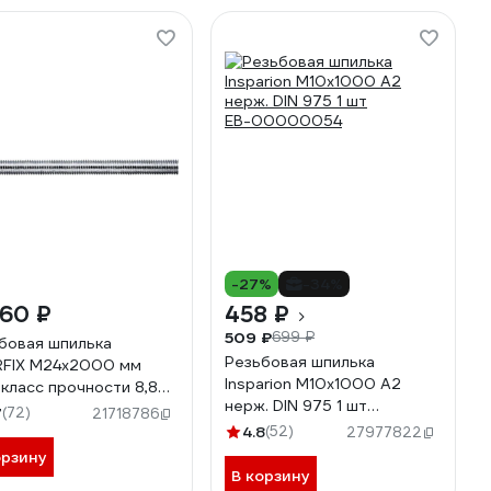
-27%
-34%
060 ₽
458 ₽
509 ₽
699 ₽
бовая шпилька
Резьбовая шпилька
FIX М24х2000 мм
Insparion М10x1000 А2
 класс прочности 8,8
нерж. DIN 975 1 шт
975 SM-70740-1
7
(72)
21718786
ЕВ-00000054
4.8
(52)
27977822
орзину
В корзину