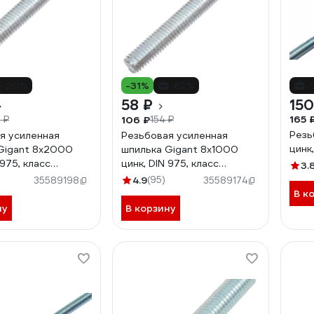
-20%
-31%
-62%
-
58 ₽
150
165 
106 ₽
 ₽
154 ₽
Резь
я усиленная
Резьбовая усиленная
Gigant 8x2000
шпилька Gigant 8x1000
 975, класс
цинк, DIN 975, класс
3.
и 6,8 GTR-
прочности 6,8 GTR-
4.9
(95)
35589198
35589174
0
6881000
В к
ну
В корзину