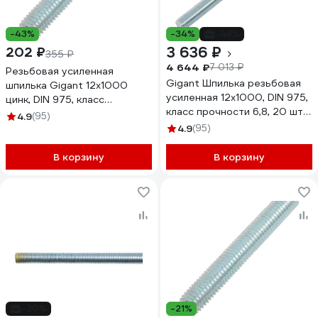
-43%
-34%
-48%
3 636 ₽
202 ₽
355 ₽
4 644 ₽
7 013 ₽
Резьбовая усиленная
Gigant Шпилька резьбовая
шпилька Gigant 12x1000
усиленная 12x1000, DIN 975,
цинк, DIN 975, класс
класс прочности 6,8, 20 шт.
прочности 6,8 GTR-
4.9
(95)
GTR-68121000/20
68121000
4.9
(95)
В корзину
В корзину
-20%
-21%