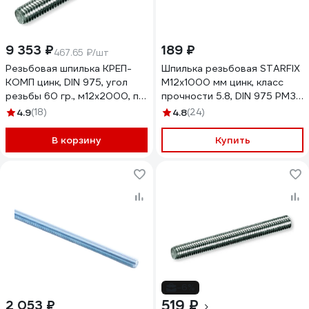
9 353 ₽
189 ₽
467.65 ₽/шт
Резьбовая шпилька КРЕП-
Шпилька резьбовая STARFIX
КОМП цинк, DIN 975, угол
М12x1000 мм цинк, класс
резьбы 60 гр., м12x2000, пр.
прочности 5.8, DIN 975 РМЗ
8.8, 20 шт. шрп122
SM-79264-0
4.9
(18)
4.8
(24)
В корзину
Купить
-6%
519 ₽
2 053 ₽