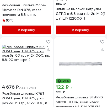
550 ₽
Резьбовая шпилька Море-
Шпилька высокой нагрузки
Метизов DIN 975, класс
ДТРД кп8.8 оцинк L=2м М12(1
прочности 8.8, цинк,
шт) ШМ122000-1
M12x3000 мм,1 шт.
5
(21)
SHPIL975CM1231M
В корзину
В корзину
-23%
122 ₽
4 676 ₽
233.8 ₽/шт
159 ₽
Резьбовая шпилька КРЕП-
Резьбовая шпилька STARFIX
КОМП цинк, DIN 975, угол
М12х1000 мм, цинк, класс
резьбы 60 гр., м12x1000, пр.
прочности 4.8, DIN 975 SM-