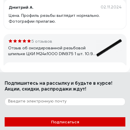
Дмитрий А.
02.11.2024
Цена. Профиль резьбы выглядит нормально.
Фотографии прилагаю.
5 отзывов
Отзыв об оксидированной резьбовой
шпильке ЦКИ М24х1000 DIN975 1 шт. 10.9
65683
Павел Д.
12.03.2024
Хорошая геометрия профиля зуба
Подпишитесь
на рассылку
и будьте в курсе!
Акции, скидки, распродажи ждут!
6 отзывов
Отзыв о резьбовой шпильке Insparion DIN
975, М6x1000 мм, 12.9 С1-00001690
Подписаться
Сергей М.
16.12.2024