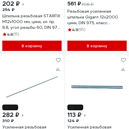
202 ₽
561 ₽
706 ₽
254 ₽
Резьбовая усиленная
Шпилька резьбовая STARFIX
шпилька Gigant 12x2000
М12x1000 мм, цинк, кл. пр.
цинк, DIN 975, класс
8.8, угол резьбы 60, DIN 975
прочности 6,8 GTR-
4.9
(95)
SM-58730-1
4.6
(15)
68122000
В корзину
В корзину
-9%
-9%
282 ₽
113 ₽
310 ₽
124 ₽
Усиленная резьбовая
Усиленная резьбовая