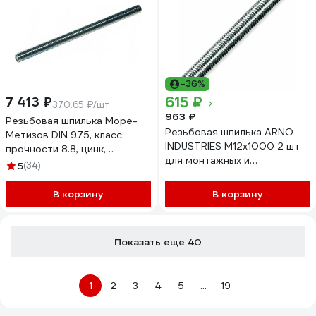
-36%
615 ₽
7 413 ₽
370.65 ₽/шт
963 ₽
Резьбовая шпилька Море-
Резьбовая шпилька ARNO
Метизов DIN 975, класс
INDUSTRIES М12х1000 2 шт
прочности 8.8, цинк,
для монтажных и
M12x1000 мм, 20 шт.
5
(34)
строительных работ DIN 975
SHPIL97588СM12120М
нержавеющая сталь А2-70
В корзину
В корзину
A47001201090007
Показать еще 40
1
2
3
4
5
...
19