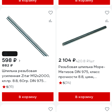
В корзину
В корзину
-32%
598 ₽
2 104 ₽
420.8 ₽/шт
882 ₽
Резьбовая шпилька Море-
Шпилька резьбовая
Метизов DIN 975, класс
усиленная Zitar М12x2000,
прочности 8.8, цинк,
кл.пр. 8.8, 60гр. DIN 975
M12x1000 мм, 5 шт.
5
(34)
159570
5
(16)
SHPIL97588СM1215М
В корзину
В корзину