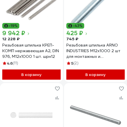
-19%
-43%
9 942 ₽
425 ₽
12 228 ₽
745 ₽
Резьбовая шпилька КРЕП-
Резьбовая шпилька ARNO
КОМП нержавеющая А2, DIN
INDUSTRIES М12х1000 2 шт
976, М12x1000 1 шт. шрн12
для монтажных и
соединительных работ
4.6
(11)
5
(2)
класс прочности 8 сталь
оцинкованная
В корзину
В корзину
AC1001201032599