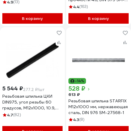
8.8, 20 шт. шрп12
4.9
(13)
79264
4.4
(163)
В корзину
В корзину
-14%
528 ₽
5 544 ₽
277.2 ₽/шт
613 ₽
Резьбовая шпилька ЦКИ
Резьбовая шпилька STARFIX
DIN975, угол резьбы 60
М12x1000 мм, нержавеющая
градусов, М12x1000, 10.9,
сталь, DIN 976 SM-27568-1
оксидированная, 20 шт.
4.7
(82)
31605
4.3
(8)