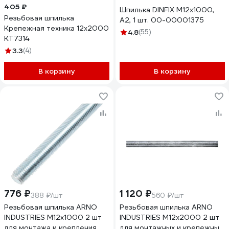
405 ₽
Шпилька DINFIX М12x1000,
Резьбовая шпилька
А2, 1 шт. 00-00001375
Крепежная техника 12х2000
4.8
(55)
КТ7314
3.3
(4)
В корзину
В корзину
776 ₽
1 120 ₽
388 ₽/шт
560 ₽/шт
Резьбовая шпилька ARNO
Резьбовая шпилька ARNO
INDUSTRIES М12х1000 2 шт
INDUSTRIES М12х2000 2 шт
для монтажа и крепления
для монтажных и крепежных