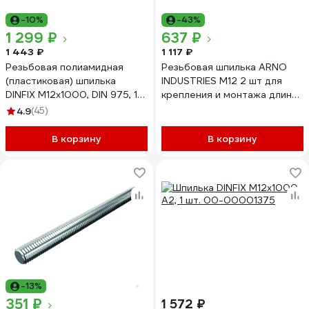
-10%
-43%
1 299 ₽
637 ₽
1 443 ₽
1 117 ₽
Резьбовая полиамидная
Резьбовая шпилька ARNO
(пластиковая) шпилька
INDUSTRIES М12 2 шт для
DINFIX М12x1000, DIN 975, 1
крепления и монтажа длина
шт. 00-00001198
2000 мм класс прочности
4.9
(45)
10.9 оцинкованная
AC3000122031N07
В корзину
В корзину
-13%
351 ₽
1 572 ₽