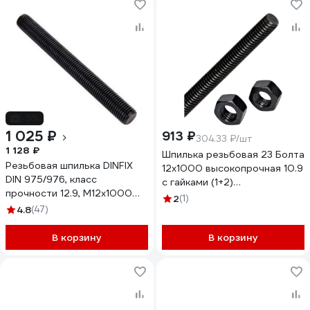
-9%
1 025 ₽
913 ₽
304.33 ₽/шт
1 128 ₽
Шпилька резьбовая 23 Болта
Резьбовая шпилька DINFIX
12х1000 высокопрочная 10.9
DIN 975/976, класс
с гайками (1+2)
прочности 12.9, M12x1000
2000000380995/г10м12934
2
(1)
00-0004107
4.8
(47)
В корзину
В корзину