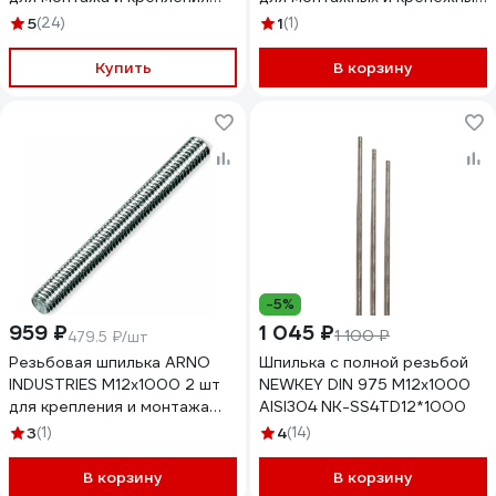
конструкций класс
работ класс прочности 10.9
5
(24)
1
(1)
прочности 10.9
сталь оцинкованная
оцинкованная
AC3000122032007
Купить
В корзину
AC3000121031R07
-5%
959 ₽
1 045 ₽
1 100 ₽
479.5 ₽/шт
Резьбовая шпилька ARNO
Шпилька с полной резьбой
INDUSTRIES М12х1000 2 шт
NEWKEY DIN 975 М12х1000
для крепления и монтажа
AISI304 NK-SS4TD12*1000
конструкций DIN 975 976
3
(1)
4
(14)
нержавеющая сталь A2
A47001201090198
В корзину
В корзину