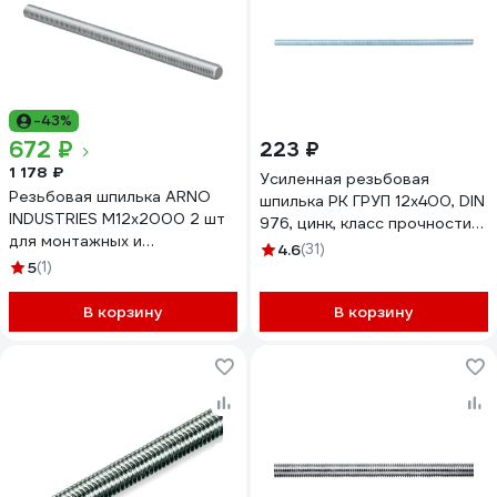
-43%
672 ₽
223 ₽
1 178 ₽
Усиленная резьбовая
Резьбовая шпилька ARNO
шпилька РК ГРУП 12x400, DIN
INDUSTRIES М12х2000 2 шт
976, цинк, класс прочности
для монтажных и
6,8, РКГ00003740
4.6
(31)
строительных работ класс
5
(1)
прочности 8.8 оцинкованная
сталь AC1001202030107
В корзину
В корзину