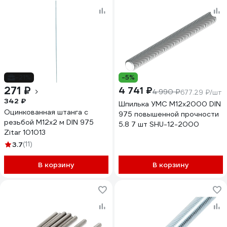
-21%
-5%
271 ₽
4 741 ₽
4 990 ₽
677.29 ₽/шт
342 ₽
Шпилька УМС М12x2000 DIN
Оцинкованная штанга с
975 повышенной прочности
резьбой М12x2 м DIN 975
5.8 7 шт SHU-12-2000
Zitar 101013
3.7
(11)
В корзину
В корзину