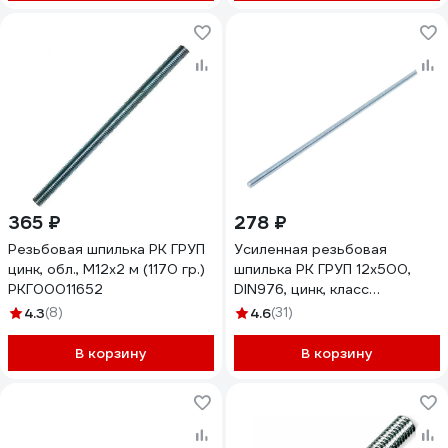
365 ₽
278 ₽
Резьбовая шпилька РК ГРУП
Усиленная резьбовая
цинк, обл., М12x2 м (1170 гр.)
шпилька РК ГРУП 12x500,
РКГ00011652
DIN976, цинк, класс
прочности 6,8,
4.3
(8)
4.6
(31)
РКГ00003739
В корзину
В корзину