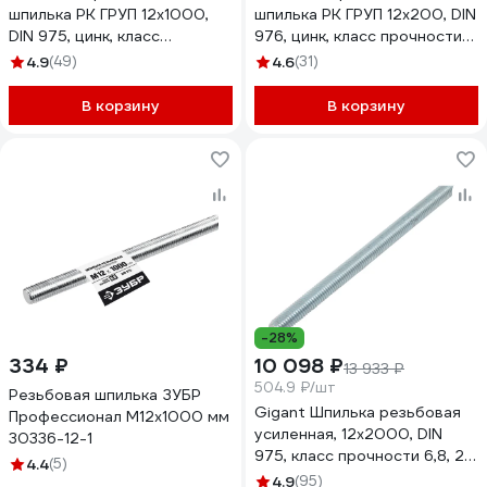
шпилька РК ГРУП 12x1000,
шпилька РК ГРУП 12x200, DIN
DIN 975, цинк, класс
976, цинк, класс прочности
прочности 6,8 РК000003171
6,8 РКГ00003724
4.9
(49)
4.6
(31)
В корзину
В корзину
-28%
334 ₽
10 098 ₽
13 933 ₽
504.9 ₽/шт
Резьбовая шпилька ЗУБР
Gigant Шпилька резьбовая
Профессионал М12x1000 мм
усиленная, 12x2000, DIN
30336-12-1
975, класс прочности 6,8, 20
4.4
(5)
шт. GTR-68122000/20
4.9
(95)