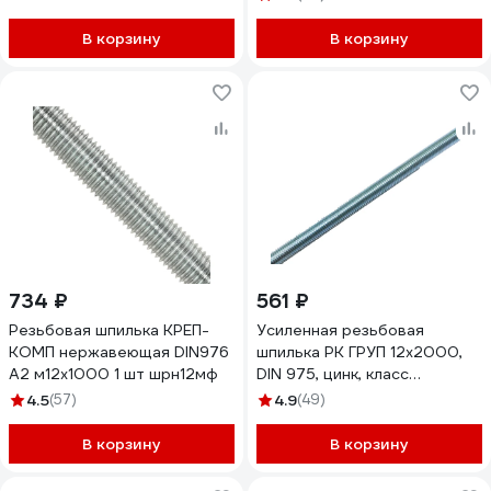
В корзину
В корзину
734 ₽
561 ₽
Резьбовая шпилька КРЕП-
Усиленная резьбовая
КОМП нержавеющая DIN976
шпилька РК ГРУП 12x2000,
А2 м12х1000 1 шт шрн12мф
DIN 975, цинк, класс
прочности 6,8
4.5
(57)
4.9
(49)
РК000003172
В корзину
В корзину