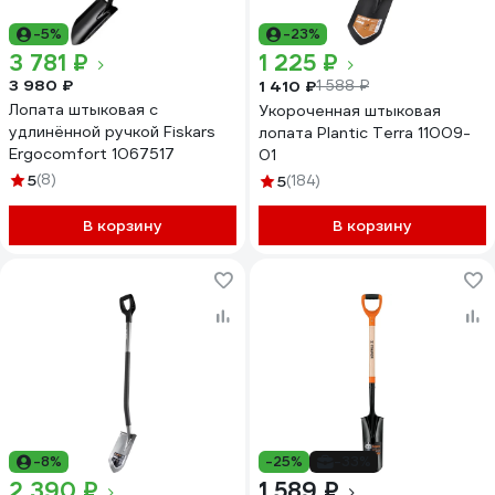
-5%
-23%
3 781 ₽
1 225 ₽
3 980 ₽
1 410 ₽
1 588 ₽
Лопата штыковая с
Укороченная штыковая
удлинённой ручкой Fiskars
лопата Plantic Terra 11009-
Ergocomfort 1067517
01
5
(8)
5
(184)
В корзину
В корзину
-8%
-25%
-33%
2 390 ₽
1 589 ₽