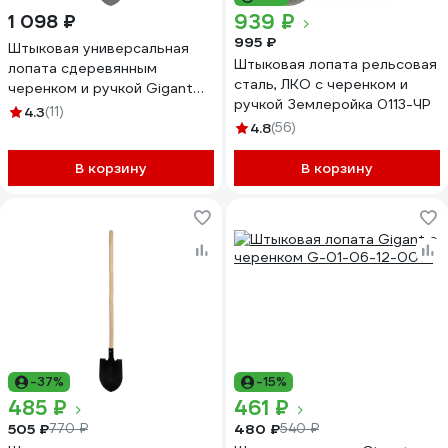
939 ₽
1 098 ₽
995 ₽
Штыковая универсальная
Штыковая лопата рельсовая
лопата сдеревянным
сталь, ЛКО с черенком и
черенком и ручкой Gigant
ручкой Землеройка 0113-ЧР
SH-17
4.3
(11)
4.8
(56)
В корзину
В корзину
-37%
-15%
485 ₽
461 ₽
505 ₽
480 ₽
770 ₽
540 ₽