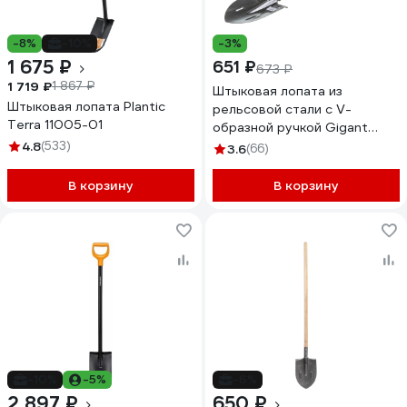
-8%
-10%
-3%
1 675 ₽
651 ₽
673 ₽
1 719 ₽
1 867 ₽
Штыковая лопата из
Штыковая лопата Plantic
рельсовой стали с V-
Terra 11005-01
образной ручкой Gigant
GRL-02
4.8
(533)
3.6
(66)
В корзину
В корзину
-10%
-5%
-6%
2 897 ₽
650 ₽