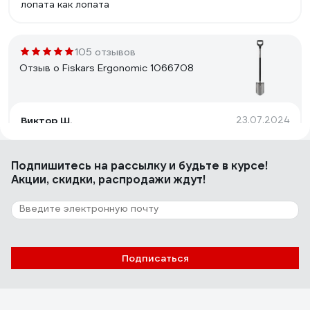
лопата как лопата
105 отзывов
Отзыв о Fiskars Ergonomic 1066708
Виктор Ш.
23.07.2024
Бренд изготовлено в Польше .
Подпишитесь
на рассылку
и будьте в курсе!
Акции, скидки, распродажи ждут!
525 отзывов
Отзыв о Fiskars SolidTM 1026667
Vlad M.
02.12.2020
Подписаться
Крепкая, компактная, хорошо прикрывает причинное
место при игре в дартс.