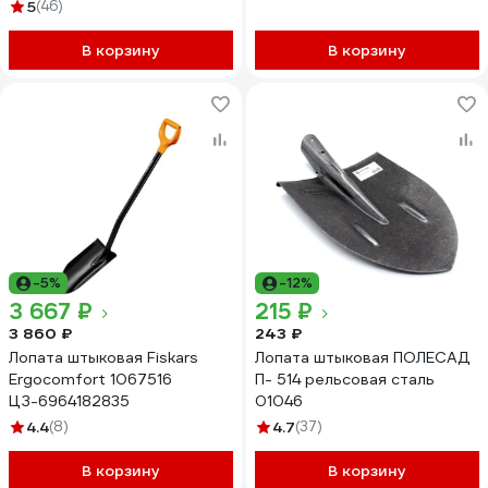
5
(46)
В корзину
В корзину
-5%
-12%
3 667 ₽
215 ₽
3 860 ₽
243 ₽
Лопата штыковая Fiskars
Лопата штыковая ПОЛЕСАД
Ergocomfort 1067516
П- 514 рельсовая сталь
ЦЗ-6964182835
01046
4.4
(8)
4.7
(37)
В корзину
В корзину