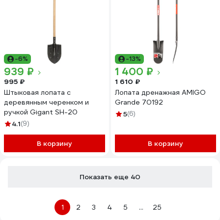
-6%
-13%
939 ₽
1 400 ₽
995 ₽
1 610 ₽
Штыковая лопата с
Лопата дренажная AMIGO
деревянным черенком и
Grande 70192
ручкой Gigant SH-20
5
(6)
4.1
(9)
В корзину
В корзину
Показать еще 40
1
2
3
4
5
...
25