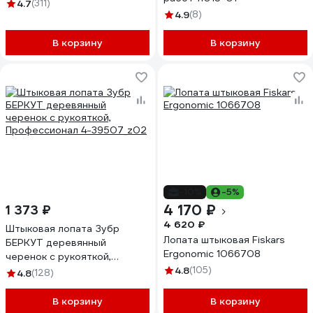
жесткости без черенка LWI-
4.7
(311)
ШK3
4.9
(8)
В корзину
В корзину
-10%
-5%
4 170 ₽
1 373 ₽
4 620 ₽
Штыковая лопата Зубр
Лопата штыковая Fiskars
БЕРКУТ деревянный
Ergonomic 1066708
черенок с рукояткой,
Профессионал 4-39507_z02
4.8
(105)
4.8
(128)
В корзину
В корзину