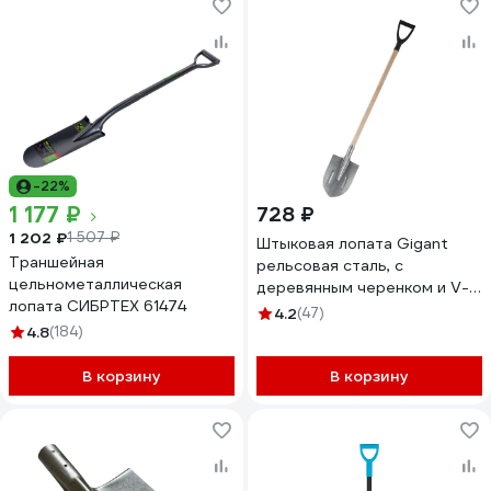
-22%
1 177 ₽
728 ₽
1 202 ₽
1 507 ₽
Штыковая лопата Gigant
Траншейная
рельсовая сталь, с
цельнометаллическая
деревянным черенком и V-
лопата СИБРТЕХ 61474
образной ручкой GAV-04
4.2
(47)
4.8
(184)
В корзину
В корзину