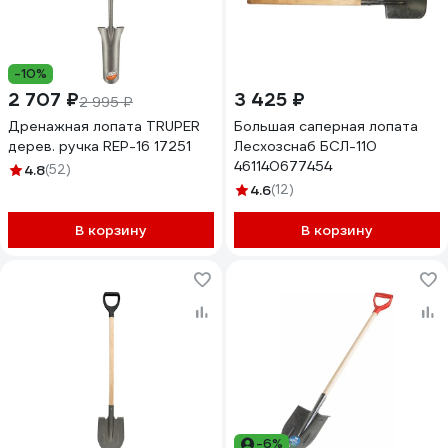
-10%
2 707 ₽
3 425 ₽
2 995 ₽
Дренажная лопата TRUPER
Большая саперная лопата
дерев. ручка REР-16 17251
Лесхозснаб БСЛ-110
461140677454
4.8
(52)
4.6
(12)
В корзину
В корзину
-6%