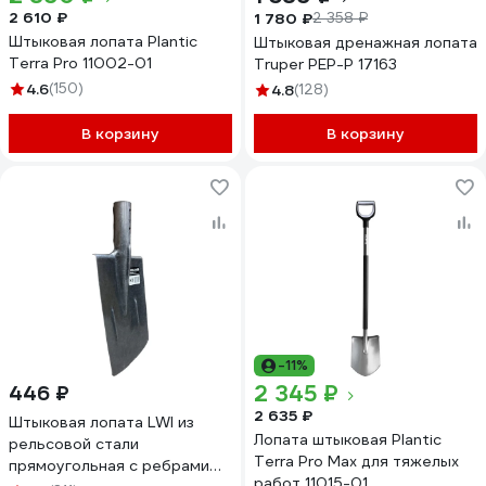
2 610 ₽
1 780 ₽
2 358 ₽
Штыковая лопата Plantic
Штыковая дренажная лопата
Terra Pro 11002-01
Truper PEP-P 17163
4.6
(150)
4.8
(128)
В корзину
В корзину
-11%
2 345 ₽
446 ₽
2 635 ₽
Штыковая лопата LWI из
Лопата штыковая Plantic
рельсовой стали
Terra Pro Max для тяжелых
прямоугольная с ребрами
работ 11015-01