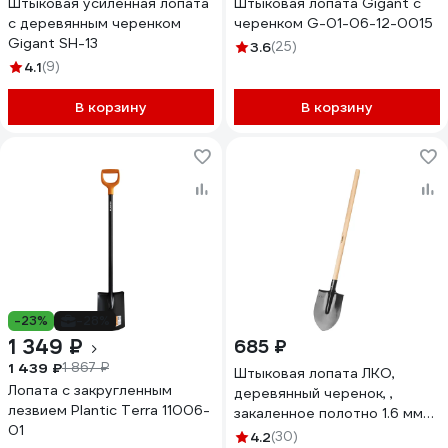
Штыковая усиленная лопата
Штыковая лопата Gigant с
с деревянным черенком
черенком G-01-06-12-0015
Gigant SH-13
3.6
(25)
4.1
(9)
В корзину
В корзину
-23%
-28%
1 349 ₽
685 ₽
1 439 ₽
1 867 ₽
Штыковая лопата ЛКО,
Лопата с закругленным
деревянный черенок, ,
лезвием Plantic Terra 11006-
закаленное полотно 1.6 мм
01
ЗУБР 39570
4.2
(30)