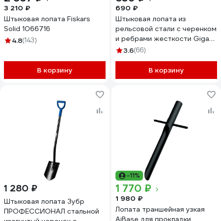
3 210 ₽
690 ₽
Штыковая лопата Fiskars
Штыковая лопата из
Solid 1066716
рельсовой стали с черенком
и ребрами жесткости Gigant
4.8
(143)
GRL-01
3.6
(66)
В корзину
В корзину
-11%
1 770 ₽
1 280 ₽
1 980 ₽
Штыковая лопата Зубр
Лопата траншейная узкая
ПРОФЕССИОНАЛ стальной
AiBase для прокладки