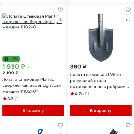
-12%
1 930 ₽
380 ₽
2 199 ₽
Лопата штыковая LWI из
Лопата штыковая Plantic
рельсовой стали
сверхлёгкая Super Light для
остроконечная с ребрами
женщин 11102-01
жесткости без черенка LWI-
4.7
(311)
4.7
(7)
ШK2
В корзину
В корзину