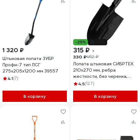
-29%
-32%
315 ₽
1 320 ₽
330 ₽
462 ₽
Штыковая лопата ЗУБР
Лопата штыковая СИБРТЕХ
Профи-7 тип ЛСГ
210х270 мм, ребра
275x205x1200 мм 39557
жесткости, без черенка,
4.1
(7)
Россия, 61470
4.5
(127)
В корзину
В корзину