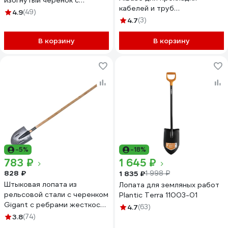
изогнутый черенок с
кабелей и труб
рукояткой 39555
4.9
(49)
4603320389136
4.7
(3)
В корзину
В корзину
-5%
-18%
783 ₽
1 645 ₽
828 ₽
1 835 ₽
1 998 ₽
Штыковая лопата из
Лопата для земляных работ
рельсовой стали с черенком
Plantic Terra 11003-01
Gigant с ребрами жесткости
4.7
(63)
GBS-01
3.8
(74)