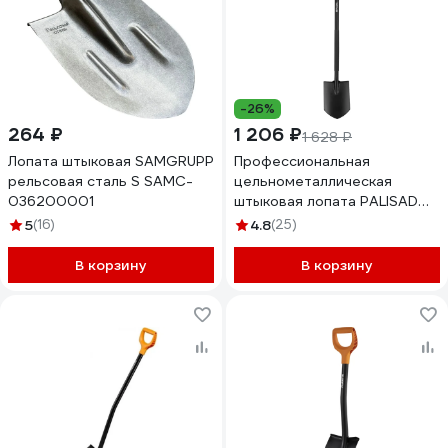
-26%
264 ₽
1 206 ₽
1 628 ₽
Лопата штыковая SAMGRUPP
Профессиональная
рельсовая сталь S SAMC-
цельнометаллическая
036200001
штыковая лопата PALISAD
luxe 195x285x1200 мм 61371
5
(16)
4.8
(25)
В корзину
В корзину