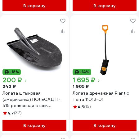
В корзину
В корзину
-18%
-14%
200 ₽
1 695 ₽
243 ₽
1 965 ₽
Лопата штыковая
Лопата дренажная Plantic
(американка) ПОЛЕСАД П-
Terra 11012-01
515 рельсовая сталь
4.5
(15)
006632
4.7
(37)
В корзину
В корзину