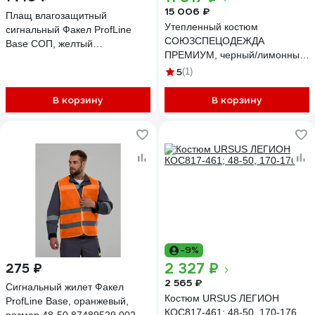
15 006 ₽
Плащ влагозащитный
Утепленный костюм
сигнальный Факел ProfLine
СОЮЗСПЕЦОДЕЖДА
Base СОП, желтый
ПРЕМИУМ, черный/лимонный,
87489447.002
р. 48-50, рост 170-176
5
(1)
2000000061610
В корзину
В корзину
-9%
2 327 ₽
275 ₽
2 565 ₽
Сигнальный жилет Факел
Костюм URSUS ЛЕГИОН
ProfLine Base, оранжевый,
КОС817-461; 48-50, 170-176