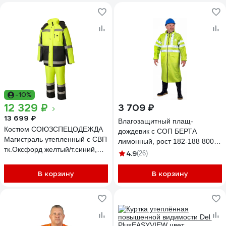
-10%
12 329 ₽
3 709 ₽
13 699 ₽
Влагозащитный плащ-
Костюм СОЮЗСПЕЦОДЕЖДА
дождевик с СОП БЕРТА
Магистраль утепленный с СВП
лимонный, рост 182-188 800-
тк.Оксфорд желтый/т.синий,
48-50
4.9
(26)
48-50/182-188 2000873819769
В корзину
В корзину