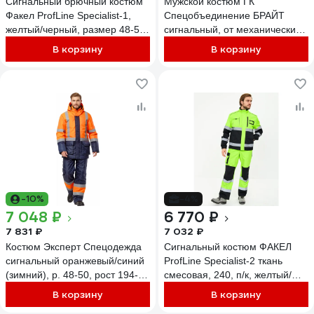
Сигнальный брючный костюм
Мужской костюм ГК
Факел ProfLine Specialist-1,
Спецобъединение БРАЙТ
желтый/черный, размер 48-50,
сигнальный, от механических
рост 170-176 87490483.005
воздействий и ОПЗ (куртка,
В корзину
В корзину
полукомбинезон), флуорес
Кос 773/96/170
-10%
-4%
7 048 ₽
6 770 ₽
7 831 ₽
7 032 ₽
Костюм Эксперт Спецодежда
Сигнальный костюм ФАКЕЛ
сигнальный оранжевый/синий
ProfLine Specialist-2 ткань
(зимний), р. 48-50, рост 194-
смесовая, 240, п/к, желтый/
200 6446000063388
черный, 48-50/158-164
В корзину
В корзину
87490479.004