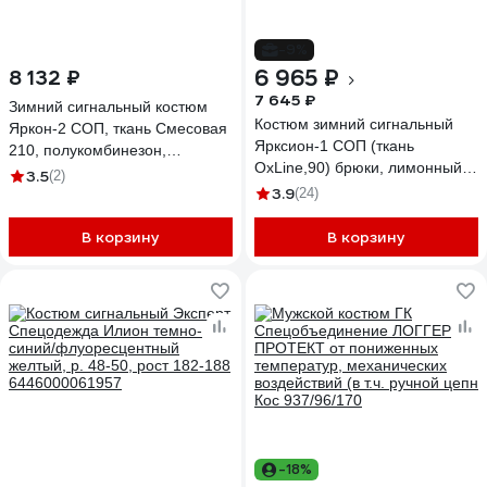
-9%
6 965 ₽
8 132 ₽
7 645 ₽
Зимний сигнальный костюм
Костюм зимний сигнальный
Яркон-2 СОП, ткань Смесовая
Ярксион-1 СОП (ткань
210, полукомбинезон,
OxLine,90) брюки, лимонный/
лимонный/черный, 48-50; 170-
3.5
(2)
черный, 48-50; 170-176 Факел
3.9
176 Факел 87487717.003
(24)
87477670.003
В корзину
В корзину
-18%