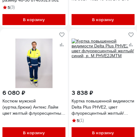
размер 48-50 87489529.002
5
(3)
В корзину
В корзину
6 080 ₽
3 838 ₽
Костюм мужской
Куртка повышенной видимости
(куртка,брюки) Антекс Лайм
Delta Plus PHVE2, цвет
цвет желтый флуоресцентный/
флуоресцентный желтый/
темно-синий, размер 48-50,
синий, р. М PHVE2JMTM
5
(1)
рост 170-176 ЕР-00000745
В корзину
В корзину