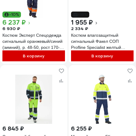
-10%
-16%
6 237 ₽
1 955 ₽
6 930 ₽
2 334 ₽
Костюм Эксперт Спецодежда
Костюм влагозащитный
сигнальный оранжевый/синий
сигнальный Факел СОП
(зимний), р. 48-50, рост 170-
Profline Specialist желтый
176 6446000043748
87489363 87489363.002
В корзину
В корзину
6 845 ₽
6 255 ₽