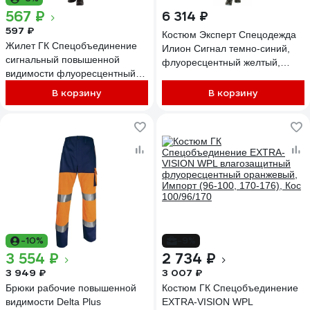
567 ₽
6 314 ₽
597 ₽
Костюм Эксперт Спецодежда
Жилет ГК Спецобъединение
Илион Сигнал темно-синий,
сигнальный повышенной
флуоресцентный желтый,
видимости флуоресцентный
р.48-50, рост 182-188
желтый арт. СО-1 (96-100, 170-
6446000053389
В корзину
В корзину
176), Жил 520/96/170
-10%
-9%
3 554 ₽
2 734 ₽
3 949 ₽
3 007 ₽
Брюки рабочие повышенной
Костюм ГК Спецобъединение
видимости Delta Plus
EXTRA-VISION WPL