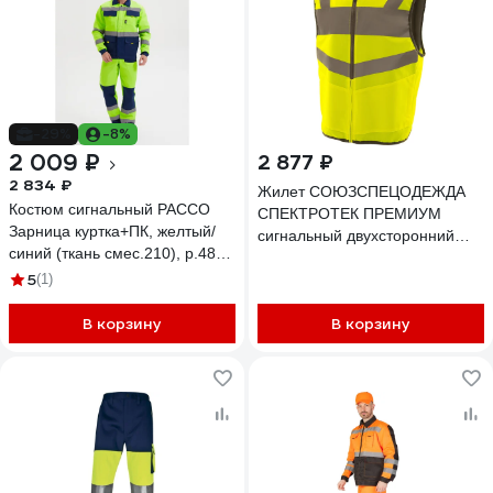
-29%
-8%
2 009 ₽
2 877 ₽
2 834 ₽
Жилет СОЮЗСПЕЦОДЕЖДА
Костюм сигнальный РАССО
СПЕКТРОТЕК ПРЕМИУМ
Зарница куртка+ПК, желтый/
сигнальный двухсторонний
синий (ткань смес.210), р.48-
желтый, 48-50 (L)
50/170-176 77509 (48/170)
5
(1)
4610358339743
В корзину
В корзину