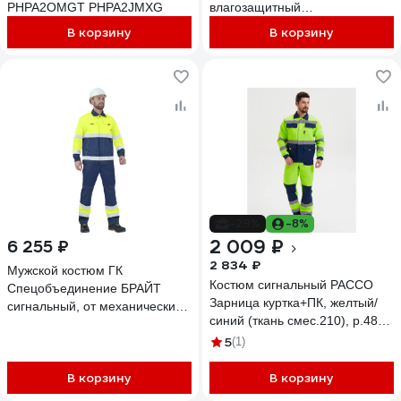
PHPA2OMGT PHPA2JMXG
влагозащитный
флуоресцентный оранжевый,
В корзину
В корзину
Импорт (96-100, 170-176), Кос
100/96/170
-29%
-8%
2 009 ₽
6 255 ₽
2 834 ₽
Мужской костюм ГК
Костюм сигнальный РАССО
Спецобъединение БРАЙТ
Зарница куртка+ПК, желтый/
сигнальный, от механических
синий (ткань смес.210), р.48-
воздействий и ОПЗ (куртка,
50/182-188 77509 (48/182)
5
полукомбинезон), флуорес
(1)
Кос 773/96/182
В корзину
В корзину