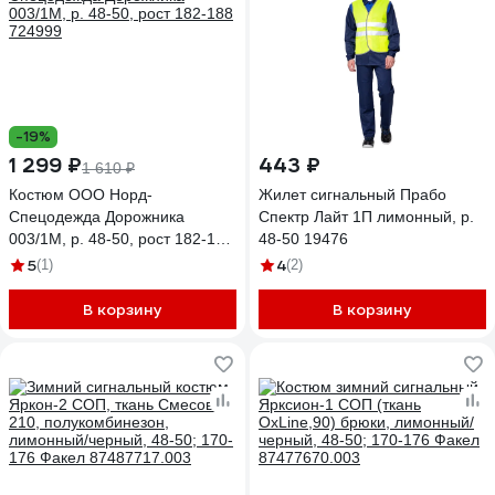
-19%
1 299 ₽
443 ₽
1 610 ₽
Костюм ООО Норд-
Жилет сигнальный Прабо
Спецодежда Дорожника
Спектр Лайт 1П лимонный, р.
003/1М, р. 48-50, рост 182-188
48-50 19476
724999
5
4
(1)
(2)
В корзину
В корзину