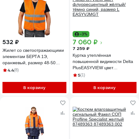
-3%
7 060 ₽
532 ₽
7 259 ₽
Жилет со светоотражающими
Куртка утеплённая
элементам БЕРТА 1Э,
повышенной видимости Delta
оранжевый, размер 48-50
PlusEASYVIEW цвет
916о-48-50
4.4
(8)
флуоресцентный жёлтый/
5
(1)
тёмно синий, размер L
EASYVJMGT
В корзину
В корзину