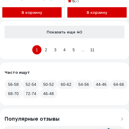
5
(2)
желтый/черный, размер 48-50,
рост 194-200 87490479.007
В корзину
В корзину
Показать еще 40
1
2
3
4
5
...
11
Часто ищут
56-58
52-54
50-52
60-62
54-56
44-46
64-66
68-70
72-74
46-48
Популярные отзывы