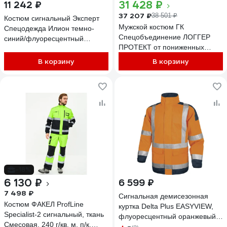
31 428 ₽
11 242 ₽
37 207 ₽
38 501 ₽
Костюм сигнальный Эксперт
Мужской костюм ГК
Спецодежда Илион темно-
Спецобъединение ЛОГГЕР
синий/флуоресцентный
ПРОТЕКТ от пониженных
желтый, р. 48-50, рост 182-188
температур, механических
6446000061957
В корзину
В корзину
воздействий (в т.ч. ручной цепн
Кос 937/96/170
-18%
6 130 ₽
6 599 ₽
7 498 ₽
Сигнальная демисезонная
Костюм ФАКЕЛ ProfLine
куртка Delta Plus EASYVIEW,
Specialist-2 сигнальный, ткань
флуоресцентный оранжевый,
Смесовая, 240 г/кв. м, п/к,
р.M EASYVOMTM