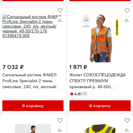
7 032 ₽
1 871 ₽
Сигнальный костюм ФАКЕЛ
Жилет СОЮЗСПЕЦОДЕЖДА
ProfLine Specialist-2 ткань
СПЕКТР ПРЕМИУМ
смесовая, 240, п/к, желтый/
оранжевый р. 48-50/L
черный, 48-50/170-176
2000000036397
4.8
(25)
87490479.005
В корзину
В корзину