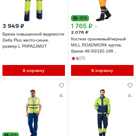
-15%
1 765 ₽
3 949 ₽
2 076 ₽
Брюки повышенной видимости
Костюм оранжевый/черный
Delta Plus желто-синие,
MILL ROADWORK куртка,
размер L PHPA2JMGT
брюки 48-50/182-188
4660319474839
5
(20)
В корзину
В корзину
-5%