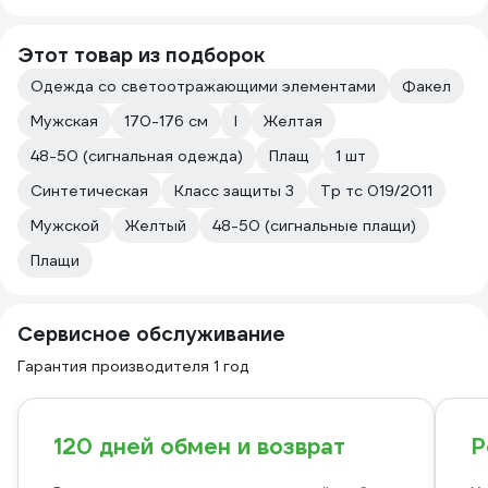
Этот товар из подборок
Одежда со светоотражающими элементами
Факел
Мужская
170-176 см
l
Желтая
48-50 (сигнальная одежда)
Плащ
1 шт
Синтетическая
Класс защиты 3
Тр тс 019/2011
Мужской
Желтый
48-50 (сигнальные плащи)
Плащи
Сервисное обслуживание
Гарантия производителя 1 год
120 дней обмен и возврат
Р