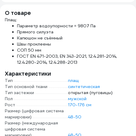
007
Хрупкое"
00-00003485
PHP
С486645БОХ
О товаре
Плащ:
Параметр водоупорности = 9807 Па
Прямого силуэта
Капюшон не съёмный
Швы проклеены
СОП 50 мм
ГОСТ EN 471-2003, EN 343-2021, 12.4.281-2014,
12.4.280-2014, 12.4.288-2013
Характеристики
Тип
плащ
Тип основной ткани
синтетическая
Тип застежки
открытая (пуговицы)
Пол
мужской
Рост
170-176 см
Размер (цифровая система
маркировки)
48-50
Размер (международная
цифровая система
маркировки)
48-50