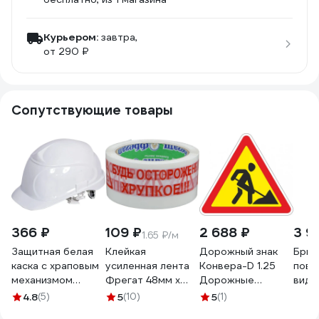
Курьером:
завтра,
от 290 ₽
Сопутствующие товары
366 ₽
109 ₽
2 688 ₽
3 9
1.65 ₽/м
Защитная белая
Клейкая
Дорожный знак
Брюк
каска с храповым
усиленная лента
Конвера-D 1.25
повы
механизмом
Фрегат 48мм х
Дорожные
види
регулировки
66м "Будь
работы пл. тип "А",
Plus
4.8
(5)
5
(10)
5
(1)
РемоКолор 22-4-
Осторожен
II т/р (А 900мм)
разм