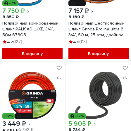
-7%
-12%
7 750 ₽
7 157 ₽
8 350 ₽
8 169 ₽
Поливочный армированный
Поливочный шестислойный
шланг PALISAD LUXE, 3/4",
шланг Grinda Proline ultra 6
50м 67605
3/4", 50 м, 25 атм, двойное
армирование 429009-3/4-
4.7
(127)
4.6
(113)
50
В корзину
В корзину
-12%
-28%
-12%
3 449 ₽
5 905 ₽
6 734 ₽
4 210 ₽
4 792 ₽