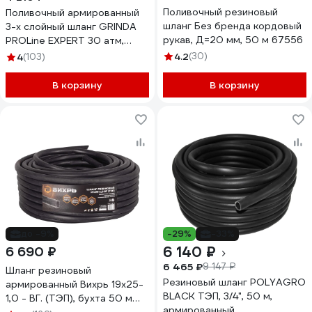
Поливочный резиновый
Поливочный армированный
шланг Без бренда кордовый
3-х слойный шланг GRINDA
рукав, Д=20 мм, 50 м 67556
PROLine EXPERT 30 атм,
3/4"х50м 8-429005-3/4-
4.2
(30)
4
(103)
50_z02
В корзину
В корзину
до -9%
-29%
-33%
6 140 ₽
6 690 ₽
6 465 ₽
9 147 ₽
Шланг резиновый
Резиновый шланг POLYAGRO
армированный Вихрь 19х25-
BLACK ТЭП, 3/4", 50 м,
1,0 - ВГ. (ТЭП), бухта 50 м
армированный,