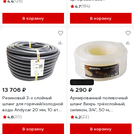
(чёрный) 73/7/2/3
4.4
(126)
морозостойкий 7558150
4.7
(184)
В корзину
В корзину
до -12%
13 706 ₽
4 290 ₽
Резиновый 3-х слойный
Армированный поливочный
шланг для горячей/холодной
шланг Вихрь трёхслойный,
воды Andycar 20 мм, 10 атм,
силикон, 3/4", 50 м,
50 м H20
прозрачный 73/7/2/32
4.8
(20)
4.2
(22)
В корзину
В корзину