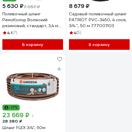
5 630 ₽
8 679 ₽
7 057 ₽
Поливочный шланг
Садовый поливочный шланг
РемоКолор Волжский
PATRIOT PVC-3450, 4 слоя,
резиновый, стандарт, 3,4 мм,
3/4 ", 50 м 777001103
D 20 мм, 50 м 66-3-520
4.1
(7)
4
(5)
В корзину
В корзину
-17%
23 669 ₽
28 380 ₽
Шланг FLEX 3/4", 50м