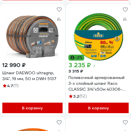
-2%
3 235 ₽
12 990 ₽
3 315 ₽
Шланг DAEWOO ultragrip,
Поливочный армированный
3/4", 19 мм, 50 м DWH 5137
3-х слойный шланг Raco
4.7
(11)
CLASSIC 3/4"x50м 40306-
3/4-50_z01
3.2
(52)
В корзину
В корзину