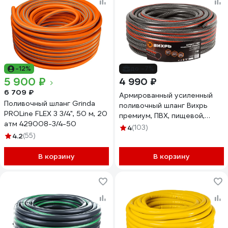
-12%
до -7%
5 900 ₽
4 990 ₽
6 709 ₽
Армированный усиленный
Поливочный шланг Grinda
поливочный шланг Вихрь
PROLine FLEX 3 3/4", 50 м, 20
премиум, ПВХ, пищевой,
атм 429008-3/4-50
трехслойный, 3/4", 50 м
4
(103)
4.2
(55)
73/7/2/8
В корзину
В корзину