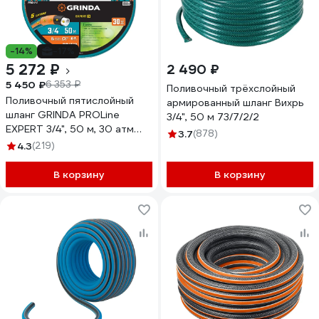
-14%
-17%
5 272 ₽
2 490 ₽
5 450 ₽
6 353 ₽
Поливочный трёхслойный
Поливочный пятислойный
армированный шланг Вихрь
шланг GRINDA PROLine
3/4", 50 м 73/7/2/2
EXPERT 3/4", 50 м, 30 атм
3.7
(878)
429007-3/4-50
4.3
(219)
В корзину
В корзину