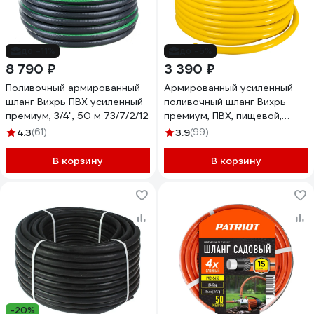
до -11%
до -5%
8 790 ₽
3 390 ₽
Поливочный армированный
Армированный усиленный
шланг Вихрь ПВХ усиленный
поливочный шланг Вихрь
премиум, 3/4", 50 м 73/7/2/12
премиум, ПВХ, пищевой,
трехслойный, 3/4", 50 м,
4.3
(61)
3.9
(99)
жёлтый 73/7/2/5
В корзину
В корзину
-20%