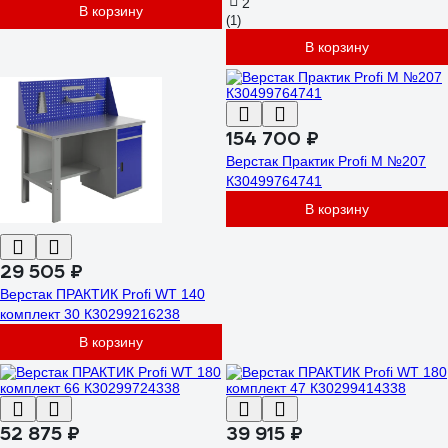
2
В корзину
(1)
В корзину
154 700 ₽
Верстак Практик Profi M №207
К30499764741
В корзину
29 505 ₽
Верстак ПРАКТИК Profi WT 140
комплект 30 К30299216238
В корзину
52 875 ₽
39 915 ₽