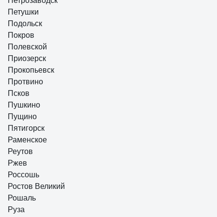
Петрозаводск
Петушки
Подольск
Покров
Полевской
Приозерск
Прокопьевск
Протвино
Псков
Пушкино
Пущино
Пятигорск
Раменское
Реутов
Ржев
Россошь
Ростов Великий
Рошаль
Руза