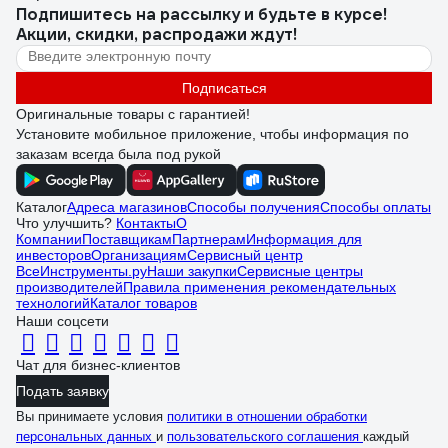
Подпишитесь
на рассылку
и будьте в курсе!
Акции, скидки, распродажи ждут!
Подписаться
Оригинальные товары с гарантией!
Установите мобильное приложение, чтобы информация по
заказам всегда была под рукой
Каталог
Адреса магазинов
Способы получения
Способы оплаты
Что улучшить?
Контакты
О
Компании
Поставщикам
Партнерам
Информация для
инвесторов
Организациям
Сервисный центр
ВсеИнструменты.ру
Наши закупки
Сервисные центры
производителей
Правила применения рекомендательных
технологий
Каталог товаров
Наши соцсети
Чат для бизнес-клиентов
Подать заявку
Вы принимаете условия
политики в отношении обработки
персональных данных
и
пользовательского соглашения
каждый