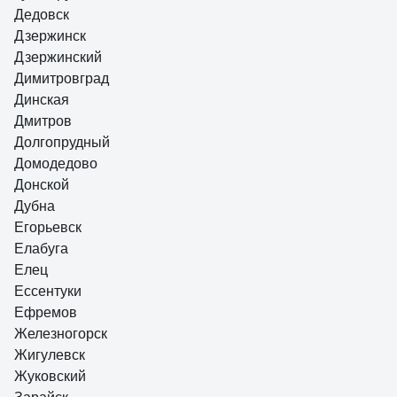
Дедовск
Дзержинск
Дзержинский
Димитровград
Динская
Дмитров
Долгопрудный
Домодедово
Донской
Дубна
Егорьевск
Елабуга
Елец
Ессентуки
Ефремов
Железногорск
Жигулевск
Жуковский