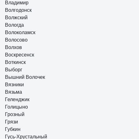
Владимир
Волгодонск
Волжский
Вологда
Волоколамск
Волосово
Волхов
Воскресенск
Воткинск
Выборг
Вышний Волочек
Вязники
Вязьма
Геленджик
Голицыно
Грозный
Грязи
Губкин
Гусь-Хрустальный