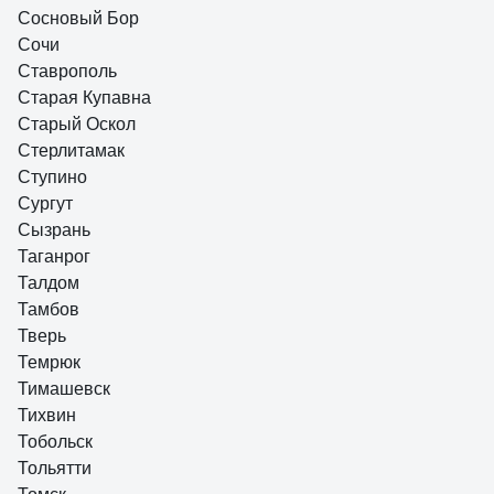
Сосновый Бор
Сочи
Ставрополь
Старая Купавна
Старый Оскол
Стерлитамак
Ступино
Сургут
Сызрань
Таганрог
Талдом
Тамбов
Тверь
Темрюк
Тимашевск
Тихвин
Тобольск
Тольятти