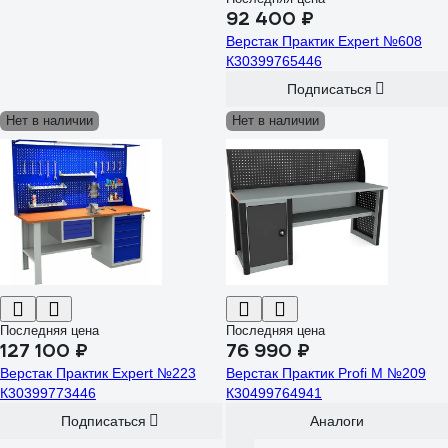
92 400 ₽
Верстак Практик Expert №608
К30399765446
Подписаться
Нет в наличии
Нет в наличии
Последняя цена
Последняя цена
127 100 ₽
76 990 ₽
Верстак Практик Expert №223
Верстак Практик Profi M №209
К30399773446
К30499764941
Подписаться
Аналоги