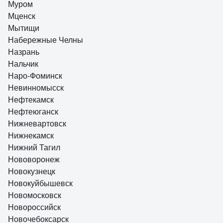
Муром
Мценск
Мытищи
Набережные Челны
Назрань
Нальчик
Наро-Фоминск
Невинномысск
Нефтекамск
Нефтеюганск
Нижневартовск
Нижнекамск
Нижний Тагил
Нововоронеж
Новокузнецк
Новокуйбышевск
Новомосковск
Новороссийск
Новочебоксарск