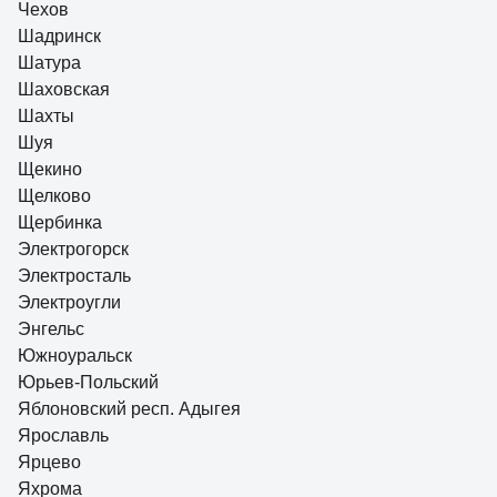
Чехов
Шадринск
Шатура
Шаховская
Шахты
Шуя
Щекино
Щелково
Щербинка
Электрогорск
Электросталь
Электроугли
Энгельс
Южноуральск
Юрьев-Польский
Яблоновский респ. Адыгея
Ярославль
Ярцево
Яхрома