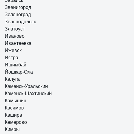
Зарайск
Звенигород
Зеленоград
Зеленодольск
Златоуст
Иваново
Ивантеевка
Ижевск
Истра
Ишимбай
Йошкар-Ола
Калуга
Каменск-Уральский
Каменск-Шахтинский
Камышин
Касимов
Кашира
Кемерово
Кимры