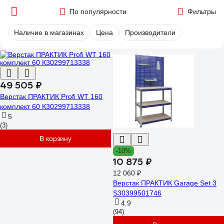
По популярности
Фильтры
Наличие в магазинах
Цена
Производители
49 505 ₽
Верстак ПРАКТИК Profi WT 160
комплект 60 К30299713338
5
(3)
В корзину
-10%
10 875 ₽
12 060 ₽
Верстак ПРАКТИК Garage Set 3
S30399501746
4.9
(94)