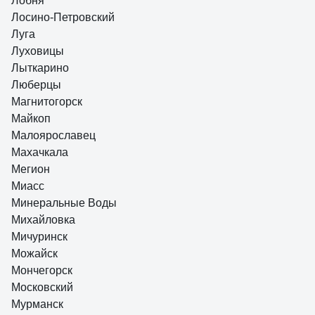
Лобня
Лосино-Петровский
Луга
Луховицы
Лыткарино
Люберцы
Магнитогорск
Майкоп
Малоярославец
Махачкала
Мегион
Миасс
Минеральные Воды
Михайловка
Мичуринск
Можайск
Мончегорск
Московский
Мурманск