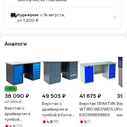
Курьером:
c 14 августа,
от 1 200 ₽
Аналоги
-16%
36 090 ₽
49 505 ₽
41 675 ₽
39 
42 994 ₽
Верстак с
Верстак ПРАКТИК
Верс
Верстак с
драйвером и
WT180.WD1/WD5.000
Prof
драйвером и
тумбой Inforce
К30399858663
комп
тумбой
1600х686х845
К302
4.8
(16)
5
(1)
1600х685х850
4.2
(25)
LW-3, допустимая