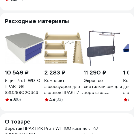
Gigant
нагрузка на стол
ВДТ(Россия),
1000кг, 05-01-
нагрузка 750 кг,
007
Расходные материалы
столешница 25 мм
МДФ, G-ВДТ-1.6
10 549 ₽
2 283 ₽
11 290 ₽
1 0
Ящик Profi WD-0
Комплект
Экран со
Комп
ПРАКТИК
аксессуаров для
светильником для
для 
S30299020646
экранов ПРАКТИК
верстаков
экра
S30299091503
Toollbox T-1800
ПРА
4.8
(6)
4.4
(33)
5
(1
S30
О товаре
Верстак ПРАКТИК Profi WT 180 комплект 47