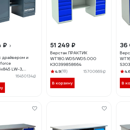
4 ₽
51 249 ₽
36
Верстак ПРАКТИК
Верс
с драйвером и
WT180.WD5/WD5.000
WT1
nforce
К30399858664
S303
х845 LW-3,
4.9
(18)
4.
15700669
ая нагрузка на
16450134
0кг, 05-01-007
В корзину
В к
ну