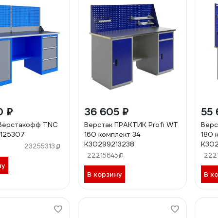
0 ₽
36 605 ₽
55 
 Верстакофф TNC
Верстак ПРАКТИК Profi WT
Верс
1 125307
160 комплект 34
180 
К30299213238
К302
23255313
22215645
222
ну
В корзину
В к