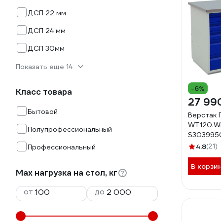
ДСП 22 мм
ДСП 24 мм
ДСП 30мм
Показать еще 14
-6%
Класс товара
27 99
Бытовой
Верстак
WT120.W
Полупрофессиональный
S303995
4.8
(21)
Профессиональный
В корзи
Max нагрузка на стол, кг
от
до