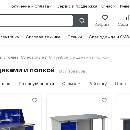
Получение и оплата
Сервис и поддержка
О нас
Инве
Избранное
лектрика
Силовая техника
Станки
Спецодежда и СИЗ
 и столы
Слесарные
С тумбой с ящиками и полкой
/
/
щиками и полкой
1337 товаров
ь по:
По популярности
Отзывам
Рейтингу
Цене