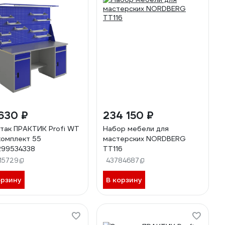
630 ₽
234 150 ₽
так ПРАКТИК Profi WT
Набор мебели для
комплект 55
мастерских NORDBERG
99534338
TT116
15729
43784687
орзину
В корзину