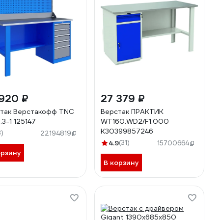
920 ₽
27 379 ₽
так Верстакофф TNC
Верстак ПРАКТИК
5.3-1 125147
WT160.WD2/F1.000
К30399857246
3)
22194819
4.9
(31)
15700664
орзину
В корзину