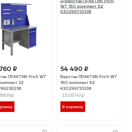
760 ₽
54 490 ₽
так ПРАКТИК Profi WT
Верстак ПРАКТИК Profi WT
комплект 32
160 комплект 62
299236238
К30299733338
15639
22215747
орзину
В корзину