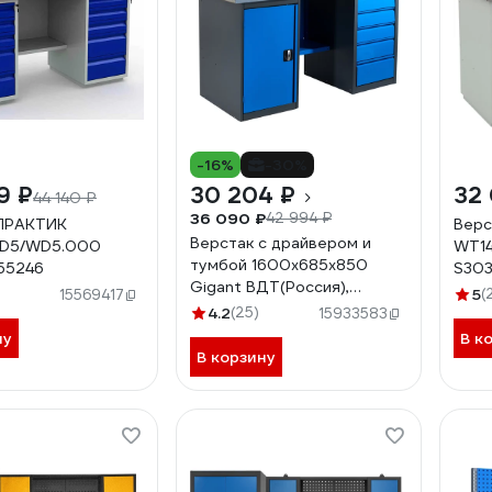
-16%
-30%
9 ₽
30 204 ₽
32 
44 140 ₽
36 090 ₽
42 994 ₽
 ПРАКТИК
Верс
Верстак с драйвером и
D5/WD5.000
WT14
тумбой 1600х685х850
55246
S30
Gigant ВДТ(Россия),
5
(
15569417
нагрузка 750 кг,
4.2
(25)
15933583
столешница 25 мм МДФ,
ну
В к
G-ВДТ-1.6
В корзину