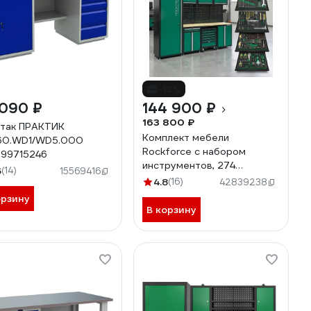
-12%
 090 ₽
144 900 ₽
163 800 ₽
так ПРАКТИК
Комплект мебели
60.WD1/WD5.000
Rockforce с набором
99715246
инструментов, 274
6
(14)
15569416
предмета RF-
4.8
(16)
42839238
01Y0324(62646)
орзину
В корзину