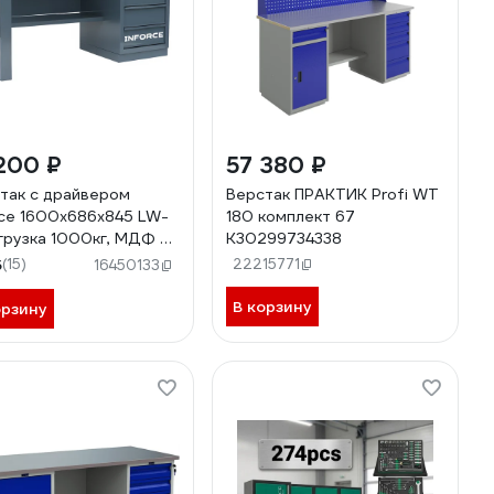
200 ₽
57 380 ₽
так с драйвером
Верстак ПРАКТИК Profi WT
rce 1600х686х845 LW-
180 комплект 67
агрузка 1000кг, МДФ 25
К30299734338
05-01-006
5
(15)
22215771
16450133
В корзину
орзину