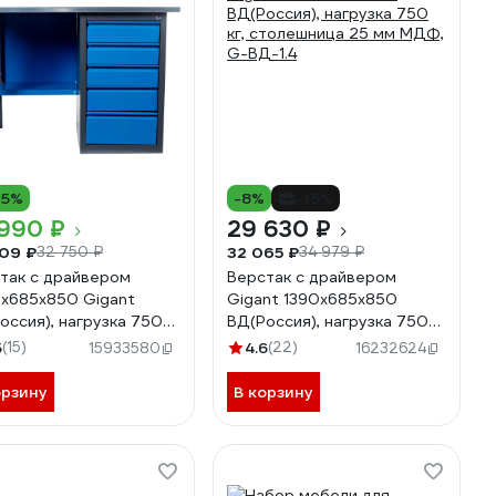
15%
-8%
-15%
 990 ₽
29 630 ₽
09 ₽
32 065 ₽
32 750 ₽
34 979 ₽
так с драйвером
Верстак с драйвером
x685x850 Gigant
Gigant 1390х685х850
оссия), нагрузка 750
ВД(Россия), нагрузка 750
столешница 25 мм МДФ,
кг, столешница 25 мм МДФ,
5
(15)
4.6
(22)
15933580
16232624
-1.2
G-ВД-1.4
орзину
В корзину