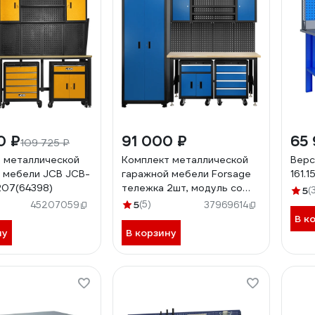
0 ₽
91 000 ₽
65 
109 725 ₽
 металлической
Комплект металлической
Верс
 мебели JCB JCB-
гаражной мебели Forsage
161.1
07(64398)
тележка 2шт, модуль со
5
(
шкафчиками, стол, шкаф,
5
(5)
45207059
37969614
2362х500х2050мм F-
В к
01Y0207(62045)
ну
В корзину