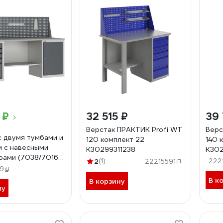
 ₽
32 515 ₽
39 
Верстак ПРАКТИК Profi WT
Верс
с двумя тумбами и
120 комплект 22
140 
м с навесными
К30299311238
К30
рами (7038/7016)
2
(1)
222
22215591
Л-К-200-08
9
103
В к
В корзину
ну