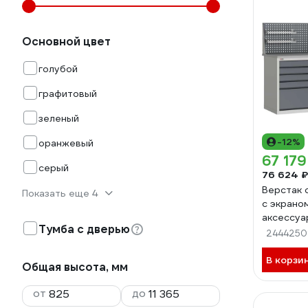
Основной цвет
голубой
графитовый
зеленый
-12%
оранжевый
67 179
серый
76 624 ₽
Верстак 
Показать еще 4
с экрано
аксессуа
Тумба с дверью
Диком В
2444250
11.0295-
В корзи
Общая высота, мм
от
до