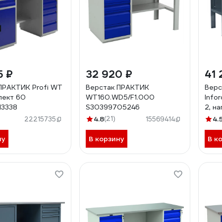
5 ₽
32 920 ₽
41 
ПРАКТИК Profi WT
Верстак ПРАКТИК
Верс
лект 60
WT160.WD5/F1.000
Info
13338
S30399705246
2, н
мм, 
4.8
(21)
4.
22215735
15569414
ну
В корзину
В к