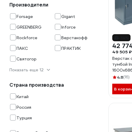
Производители
Forsage
Gigant
GREENBERG
Inforce
Rockforce
Верстакофф
-14%
42 77
ПАКС
ПРАКТИК
49 505 ₽
Верстак 
Святогор
тумбой I
Показать еще 12
1600х686
допустим
4.8
(16)
стол 100
Страна производства
В корзи
Китай
Россия
Турция