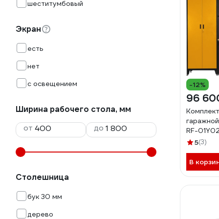
шеститумбовый
Экран
есть
нет
с освещением
-12%
96 60
Ширина рабочего стола, мм
Комплект
гаражной
от
до
RF-01Y02
5
(3)
В корзи
Столешница
бук 30 мм
дерево