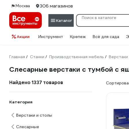
306 магазинов
Москва
Каталог
Акции
Инструмент
Крепеж
Всё для сада
Э
Главная
Станки
Производственная мебель
Верстаки
/
/
/
Слесарные верстаки с тумбой с я
Найдено 1337 товаров
Сортироват
Категория
Верстаки и столы
Слесарные