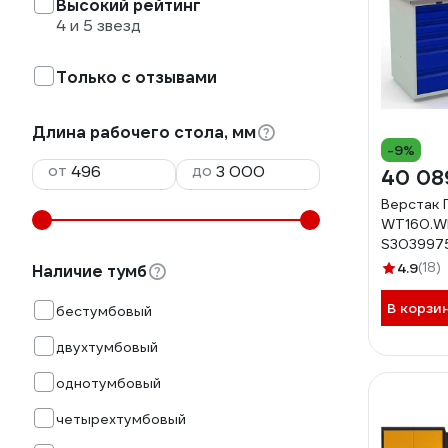
Высокий рейтинг
4 и 5 звезд
Только с отзывами
Длина рабочего стола, мм
-9%
от
до
40 08
Верстак
WT160.W
S303997
4.9
(18)
Наличие тумб
В корзи
бестумбовый
двухтумбовый
однотумбовый
четырехтумбовый