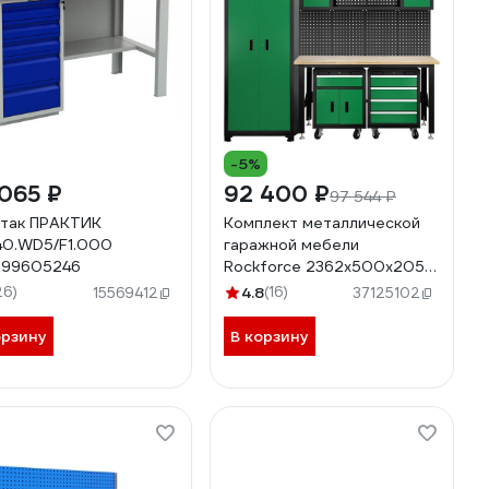
-5%
065 ₽
92 400 ₽
97 544 ₽
так ПРАКТИК
Комплект металлической
0.WD5/F1.000
гаражной мебели
399605246
Rockforce 2362x500x2050
мм RF-01Y0207(61473)
26)
4.8
(16)
15569412
37125102
орзину
В корзину