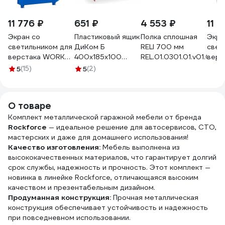
11 776 ₽
651 ₽
4 553 ₽
11 
Экран со
Пластиковый ящик
Полка сплошная
Экра
светильником для
ДиКом Б
RELI 700 мм
свет
верстака WORK
400х185х100
REL.01.0301.01.v01.006
верс
W-1800
красный 18.2014-
Tool
5
(15)
5
(2)
091
О товаре
Комплект металлической гаражной мебели от бренда
Rockforce
— идеальное решение для автосервисов, СТО,
мастерских и даже для домашнего использования!
Качество изготовления:
Мебель выполнена из
высококачественных материалов, что гарантирует долгий
срок службы, надежность и прочность. Этот комплект —
новинка в линейке Rockforce, отличающаяся высоким
качеством и презентабельным дизайном.
Продуманная конструкция:
Прочная металлическая
конструкция обеспечивает устойчивость и надежность
при повседневном использовании.