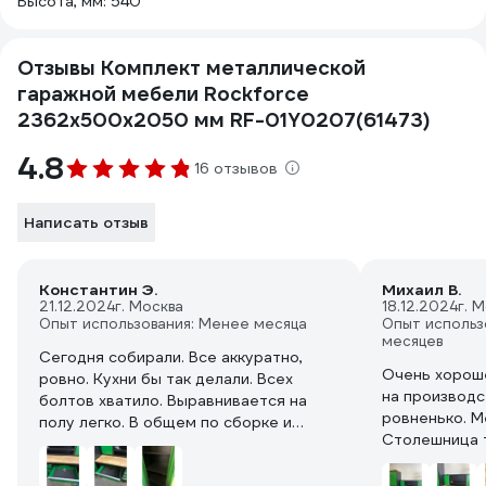
Высота, мм: 540
Отзывы Комплект металлической
гаражной мебели Rockforce
2362x500x2050 мм RF-01Y0207(61473)
4.8
16 отзывов
Написать отзыв
Константин Э.
Михаил В.
21.12.2024
г. Москва
18.12.2024
г. 
Опыт использования: Менее месяца
Опыт использ
месяцев
Сегодня собирали. Все аккуратно,
Очень хороше
ровно. Кухни бы так делали. Всех
на производс
болтов хватило. Выравнивается на
ровненько. М
полу легко. В общем по сборке и
Столешница т
комплектации вопросов нет. Металл
сделано на с
хороший, покрашен везде ровно, без
стоит. Работ