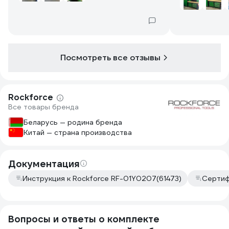
пропусков. Сам материал довольно
приятно и бы
крепкий. Будем теперь в деле
рукой.
пробовать. Но чувствую, что все
будет гуд!
Посмотреть все отзывы
Rockforce
Все товары бренда
Беларусь — родина бренда
Китай — страна производства
Документация
Инструкция к Rockforce RF-01Y0207(61473)
Сертиф
Вопросы и ответы о комплекте