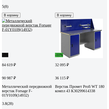
5
(8)
В корзину
В корзину
-7%
-11%
84 619 ₽
32 095 ₽
90 987 ₽
36 115 ₽
Металлический передвижной
Верстак Промет Profi WT 180
верстак Forsage F-
компл 43 К30299614338
01Y0109(14932)
3.8
(28)