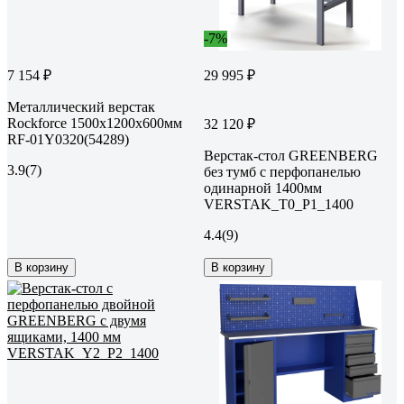
-7%
7 154 ₽
29 995 ₽
Металлический верстак
Rockforce 1500x1200x600мм
32 120 ₽
RF-01Y0320(54289)
Верстак-стол GREENBERG
3.9
(7)
без тумб с перфопанелью
одинарной 1400мм
VERSTAK_Т0_P1_1400
4.4
(9)
В корзину
В корзину