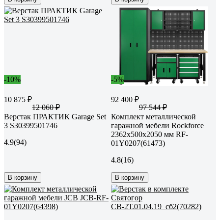
-10%
-5%
10 875 ₽
92 400 ₽
12 060 ₽
97 544 ₽
Верстак ПРАКТИК Garage Set
Комплект металлической
3 S30399501746
гаражной мебели Rockforce
2362x500x2050 мм RF-
4.9
(94)
01Y0207(61473)
4.8
(16)
В корзину
В корзину