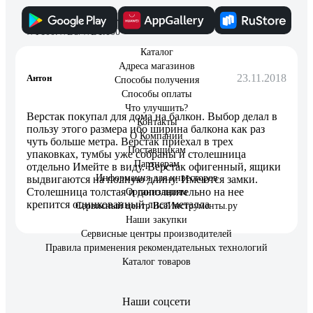
Отзыв о верстаке ПРАКТИК
WT100.WD5/WD1.000
Каталог
Адреса магазинов
23.11.2018
Антон
Способы получения
Способы оплаты
Что улучшить?
Верстак покупал для дома на балкон. Выбор делал в
Контакты
пользу этого размера ибо ширина балкона как раз
О Компании
чуть больше метра. Верстак приехал в трех
Поставщикам
упаковках, тумбы уже собраны и столешница
Партнерам
отдельно Имейте в виду. Верстак офигенный, ящики
Информация для инвесторов
выдвигаются на полную длину. Имеются замки.
Столешница толстая и дополнительно на нее
Организациям
крепится оцинкованный лист металла
Сервисный центр ВсеИнструменты.ру
Наши закупки
Сервисные центры производителей
Правила применения рекомендательных технологий
Каталог товаров
Наши соцсети