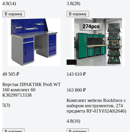
4.9
(14)
3.8
(28)
В корзину
В корзину
-12%
49 505 ₽
143 610 ₽
Верстак ПРАКТИК Profi WT
160 комплект 60
163 800 ₽
К30299713338
Комплект мебели Rockforce с
5
(3)
набором инструментов, 274
предмета RF-01Y0324(62646)
4.8
(16)
В корзину
В корзину