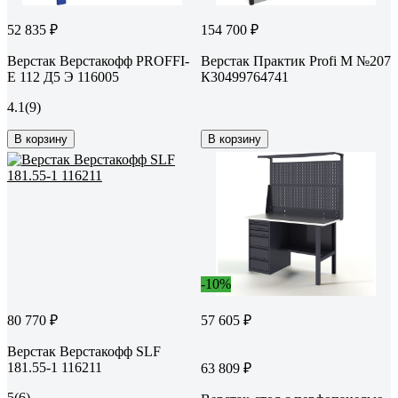
52 835 ₽
154 700 ₽
Верстак Верстакофф PROFFI-
Верстак Практик Profi M №207
E 112 Д5 Э 116005
К30499764741
4.1
(9)
В корзину
В корзину
-10%
80 770 ₽
57 605 ₽
Верстак Верстакофф SLF
181.55-1 116211
63 809 ₽
5
(6)