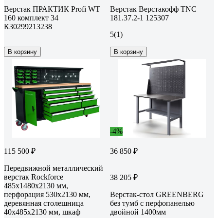
Верстак ПРАКТИК Profi WT
Верстак Верстакофф TNC
160 комплект 34
181.37.2-1 125307
К30299213238
5
(1)
В корзину
В корзину
-4%
115 500 ₽
36 850 ₽
Передвижной металлический
верстак Rockforce
38 205 ₽
485x1480x2130 мм,
перфорация 530x2130 мм,
Верстак-стол GREENBERG
деревянная столешница
без тумб с перфопанелью
40x485x2130 мм, шкаф
двойной 1400мм