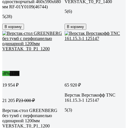
одностворчатый 460x590x680
VERSTAK_Т0_P2_1400
мм RF-01Y0109(46744)
5
(6)
5
(28)
В корзину
В корзину
-8%
-13%
19 954 ₽
65 920 ₽
Верстак Верстакофф TNC
161.15.3-1 125147
21 205 ₽
23 000 ₽
5
(3)
Верстак-стол GREENBERG
без тумб с перфопанелью
одинарной 1200мм
VERSTAK_T0_P1_1200