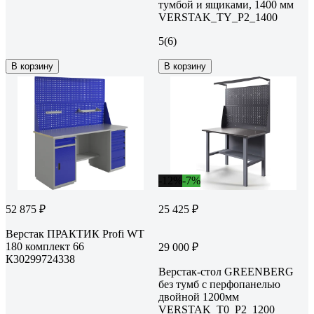
тумбой и ящиками, 1400 мм
VERSTAK_ТY_Р2_1400
5
(6)
В корзину
В корзину
-12%
-7%
52 875 ₽
25 425 ₽
Верстак ПРАКТИК Profi WT
180 комплект 66
29 000 ₽
К30299724338
Верстак-стол GREENBERG
без тумб с перфопанелью
двойной 1200мм
VERSTAK_T0_P2_1200