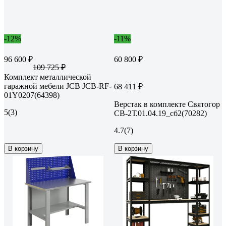
-12%
-11%
96 600 ₽
60 800 ₽
109 725 ₽
Комплект металлической
гаражной мебели JCB JCB-RF-
68 411 ₽
01Y0207(64398)
Верстак в комплекте Святогор
5
(3)
СВ-2Т.01.04.19_сб2(70282)
4.7
(7)
В корзину
В корзину