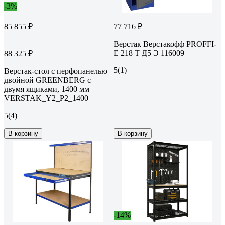
-3%
85 855 ₽
77 716 ₽
Верстак Верстакофф PROFFI-
E 218 Т Д5 Э 116009
88 325 ₽
5
(1)
Верстак-стол с перфопанелью
двойной GREENBERG с
двумя ящиками, 1400 мм
VERSTAK_Y2_Р2_1400
5
(4)
В корзину
В корзину
-14%