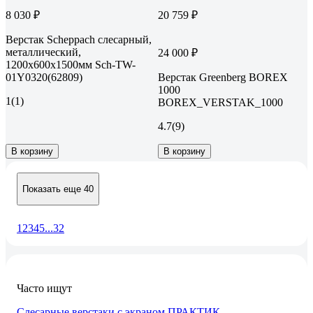
8 030 ₽
20 759 ₽
Верстак Scheppach слесарный,
металлический,
24 000 ₽
1200х600х1500мм Sch-TW-
01Y0320(62809)
Верстак Greenberg BOREX
1000
1
(1)
BOREX_VERSTAK_1000
4.7
(9)
В корзину
В корзину
Показать еще 40
1
2
3
4
5
...
32
Часто ищут
Слесарные верстаки с экраном ПРАКТИК