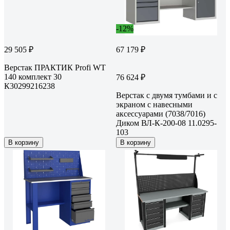
-12%
29 505 ₽
67 179 ₽
Верстак ПРАКТИК Profi WT
140 комплект 30
76 624 ₽
К30299216238
Верстак с двумя тумбами и с
экраном с навесными
аксессуарами (7038/7016)
Диком ВЛ-К-200-08 11.0295-
103
В корзину
В корзину