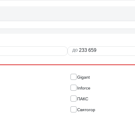
до
Gigant
Inforce
ПАКС
Святогор