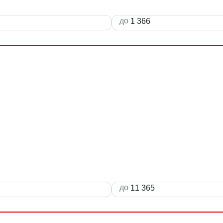
до
до