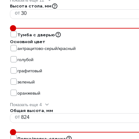
Показать еще 12
Высота стола, мм
от
Тумба с дверью
Основной цвет
антрацитово-серый/красный
голубой
графитовый
зеленый
оранжевый
Показать еще 4
Общая высота, мм
от
Полка/полка-стенка