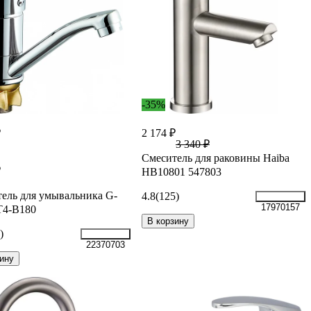
-35%
₽
2 174 ₽
3 340 ₽
Смеситель для раковины Haiba
₽
HB10801 547803
ель для умывальника G-
4.8
(125)
17970157
T4-B180
В корзину
)
22370703
ину