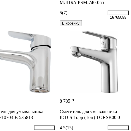
МЛЦБА PSM-740-055
5
(7)
16765099
В корзину
₽
8 785 ₽
ель для умывальника
Смеситель для умывальника
F10703-B 535813
IDDIS Торр (Torr) TORSB00i01
4.5
(15)