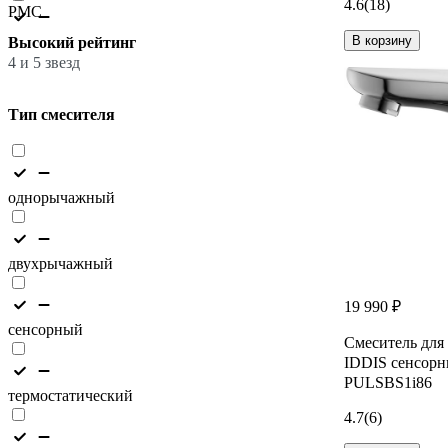
4.6
(18)
РМС
В корзину
Высокий рейтинг
4 и 5 звезд
Тип смесителя
однорычажный
двухрычажный
19 990 ₽
сенсорный
Смеситель для
IDDIS сенсорны
PULSBS1i86
термостатический
4.7
(6)