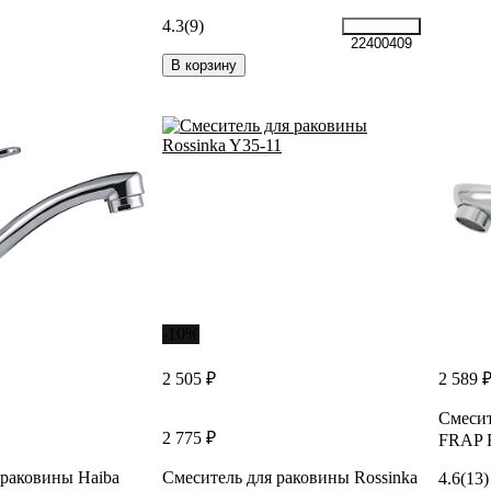
4.3
(9)
22400409
В корзину
-10%
2 505 ₽
2 589 
Смесит
2 775 ₽
FRAP 
 раковины Haiba
Смеситель для раковины Rossinka
4.6
(13)