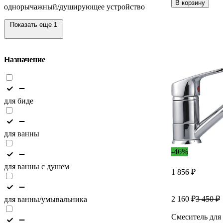
В корзину
однорычажный/душирующее устройство
Показать еще 1
Назначение
для биде
для ванны
-46%
для ванны с душем
1 856 ₽
2 160 ₽
3 450 ₽
для ванны/умывальника
Смеситель для