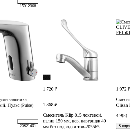
15912368
-8%
1 720 ₽
1 972 
 умывальника
Смесит
1 868 ₽
й, Пульс (Pulse)
Olisan
Смеситель Klip 815 локтевой,
4.9
(8)
излив 150 мм, кер. картридж 40
В корз
20821431
мм без подводки тов-205565