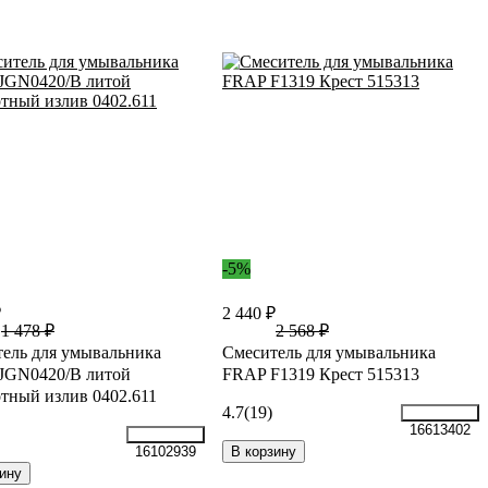
-5%
₽
2 440 ₽
1 478 ₽
2 568 ₽
ель для умывальника
Смеситель для умывальника
 JGN0420/В литой
FRAP F1319 Крест 515313
тный излив 0402.611
4.7
(19)
16613402
В корзину
16102939
ину