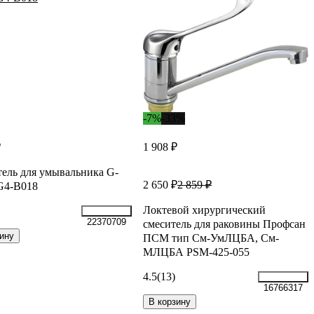
-7%
-33%
₽
1 908 ₽
ель для умывальника G-
2 650 ₽
2 859 ₽
G4-B018
Локтевой хирургический
22370709
смеситель для раковины Профсан
ину
ПСМ тип См-УмЛЦБА, См-
МЛЦБА PSM-425-055
4.5
(13)
16766317
В корзину