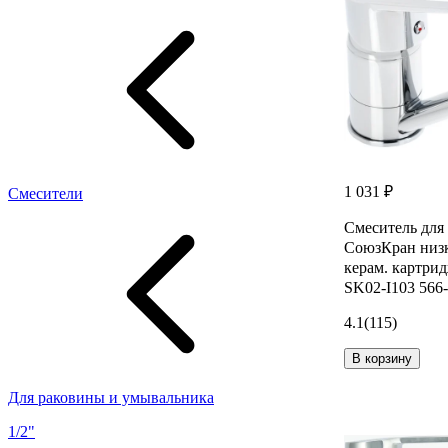
1 031 ₽
Смесители
Смеситель для
СоюзКран низк
керам. картри
SK02-I103 566
4.1
(115)
В корзину
Для раковины и умывальника
1/2"