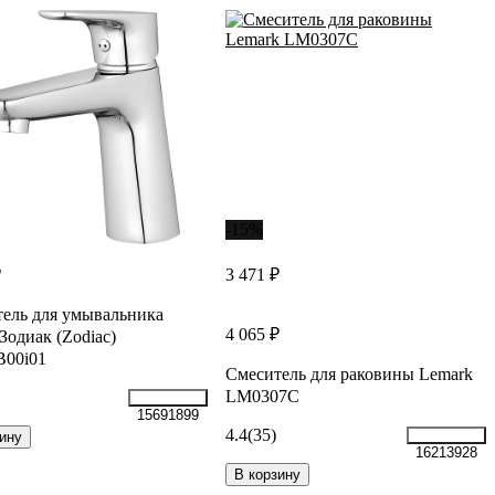
-15%
₽
3 471 ₽
ель для умывальника
4 065 ₽
Зодиак (Zodiac)
00i01
Смеситель для раковины Lemark
LM0307C
15691899
4.4
(35)
ину
16213928
В корзину