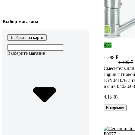
Выбор магазина
Выбрать на карте
-8%
Выберите магазин
1 288 ₽
1 405 ₽
Смеситель для
Juguni с гибко
JGN0410/В ли
излив 0402.603
4.1
(48)
В корзину