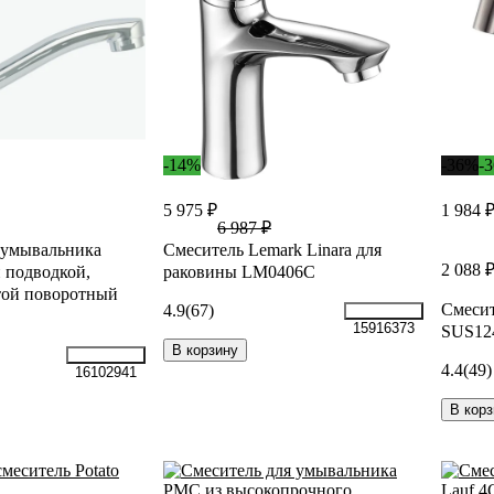
-14%
-36%
-
5 975 ₽
1 984 
6 987 ₽
 умывальника
Смеситель Lemark Linara для
2 088 
й подводкой,
раковины LM0406C
той поворотный
Смеси
4.9
(67)
15916373
SUS12
В корзину
4.4
(49)
16102941
В корз