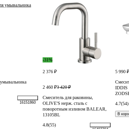
-31%
2 376 ₽
5 990 
 умывальника
Смесит
2 460 ₽
3 420 ₽
IDDIS 
ZODSB
Смеситель для раковины,
16151860
OLIVE'S нерж. сталь с
4.7
(54)
поворотным изливом BALEAR,
В корз
13105BL
4.8
(55)