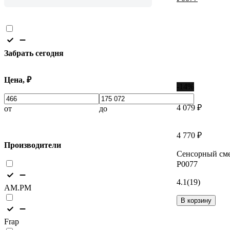
Забрать сегодня
Цена, ₽
-14%
4 079 ₽
от
до
4 770 ₽
Производители
Сенсорный сме
P0077
4.1
(19)
AM.PM
В корзину
Frap