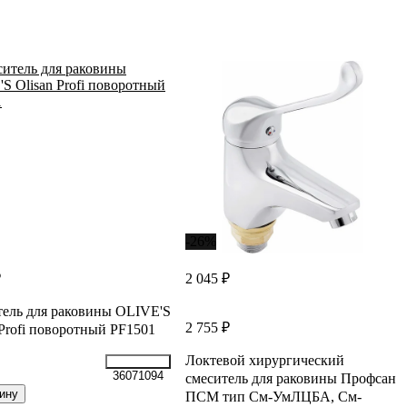
-26%
₽
2 045 ₽
ель для раковины OLIVE'S
2 755 ₽
 Profi поворотный PF1501
Локтевой хирургический
36071094
смеситель для раковины Профсан
ину
ПСМ тип См-УмЛЦБА, См-