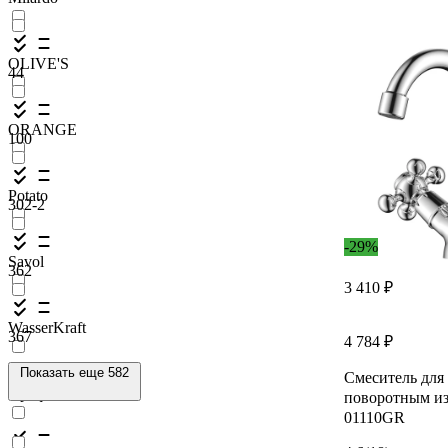
OLIVE'S
44
ORANGE
100
Potato
302-2
-29%
Savol
362
3 410 ₽
WasserKraft
367
4 784 ₽
Показать еще 582
Смеситель для
Профсан ПСМ
поворотным и
01110GR