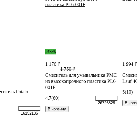
-33%
1 176 ₽
1 994 
1 750 ₽
Смеситель для умывальника РМС
Смесит
из высокопрочного пластика PL6-
Lauf 4
001F
ситель Potato
5
(10)
4.7
(60)
В корз
26726828
В корзину
16152135