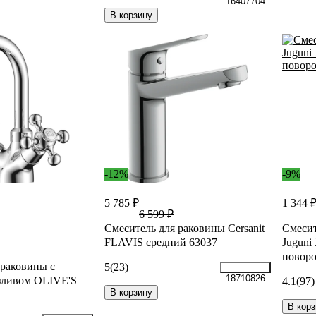
16407704
В корзину
-12%
-9%
5 785 ₽
1 344 
6 599 ₽
Смеситель для раковины Cersanit
Смесит
FLAVIS средний 63037
Juguni
поворо
 раковины с
5
(23)
18710826
зливом OLIVE'S
4.1
(97)
В корзину
В корз