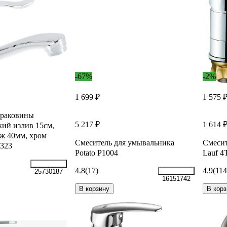
-67%
-2%
1 699 ₽
1 575 
 раковины
5 217 ₽
1 614 
ий излив 15см,
дж 40мм, хром
Смеситель для умывальника
Смесит
-323
Potato P1004
Lauf 4
4.8
(17)
4.9
(114
25730187
16151742
В корзину
В корз