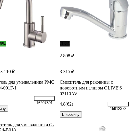
36%
-13%
₽
2 898 ₽
₽
3 315 ₽
3 110 ₽
тель для умывальника РМС
Смеситель для раковины с
4-001F-1
поворотным изливом OLIVE'S
02110AV
16207891
4.8
(62)
ину
15912372
В корзину