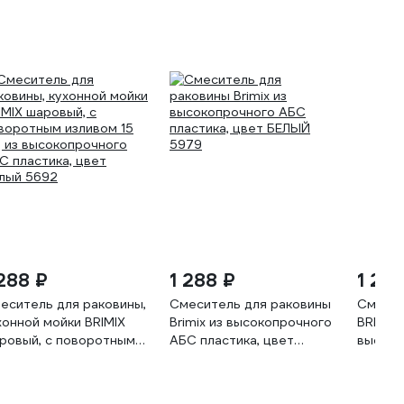
 288 ₽
1 288 ₽
1 28
еситель для раковины,
Смеситель для раковины
Смесит
хонной мойки BRIMIX
Brimix из высокопрочного
BRIMIX 
ровый, с поворотным
АБС пластика, цвет
высоко
ливом 15 см, из
БЕЛЫЙ 5979
АБС, б
сокопрочного АБС
астика, цвет белый