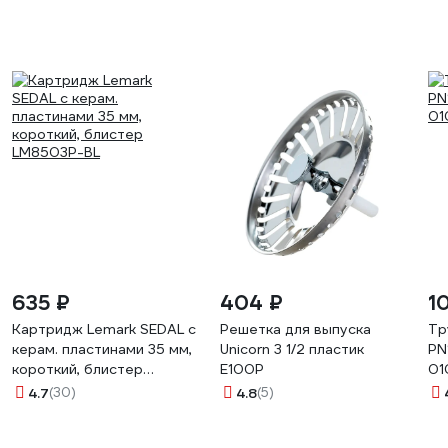
56
635 ₽
404 ₽
1
Картридж Lemark SEDAL с
Решетка для выпуска
Тр
керам. пластинами 35 мм,
Unicorn 3 1/2 пластик
PN
короткий, блистер
E100P
01
LM8503P-BL
4.7
(30)
4.8
(5)