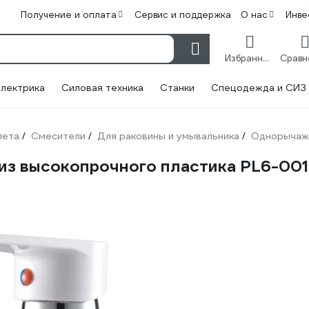
Получение и оплата
Сервис и поддержка
О нас
Инве
Избранное
лектрика
Силовая техника
Станки
Спецодежда и СИЗ
лета
Смесители
Для раковины и умывальника
Однорыча
/
/
/
из высокопрочного пластика PL6-001