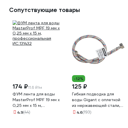
Сопутствующие товары
-12%
174 ₽
125 ₽
11.6 ₽/м
ФУМ лента для воды
Гибкая подводка для
MasterProf MPF 19 мм x
воды Gigant с оплеткой
0,25 мм x 15 м,
из нержавеющей стали,
профессиональная
1/2"х60 см, г/г P-60-GG
4.9
(44)
4.6
(193)
ИС.131432