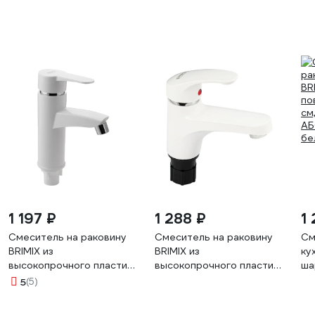
1 197 ₽
1 288 ₽
1
Смеситель на раковину
Смеситель на раковину
См
BRIMIX из
BRIMIX из
ку
высокопрочного пластика
высокопрочного пластика
ша
АБС, белый 599
АБС, белый 5991
из
5
(5)
вы
пл