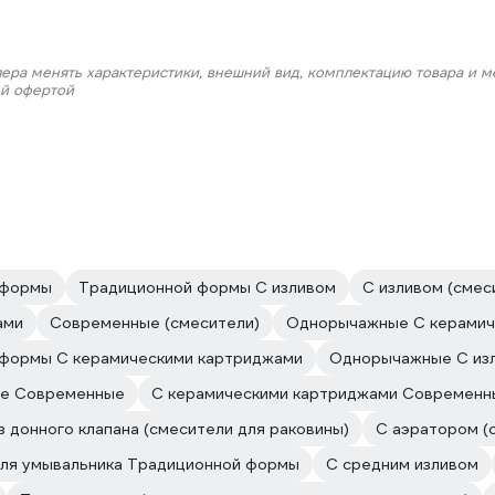
лера менять характеристики, внешний вид, комплектацию товара и м
ой офертой
 формы
Традиционной формы С изливом
С изливом (смес
ами
Современные (смесители)
Однорычажные С керамич
формы С керамическими картриджами
Однорычажные С из
е Современные
С керамическими картриджами Современн
з донного клапана (смесители для раковины)
С аэратором (
для умывальника Традиционной формы
С средним изливом