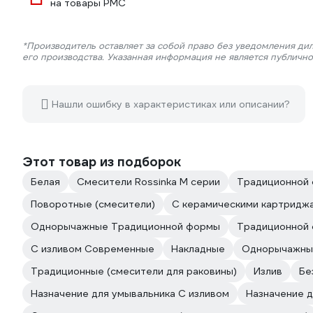
на товары РМС
*Производитель оставляет за собой право без уведомления ди
его производства. Указанная информация не является публичн
Нашли ошибку в характеристиках или описании?
Этот товар из подборок
Белая
Смесители Rossinka M серии
Традиционной
Поворотные (смесители)
С керамическими картридж
Однорычажные Традиционной формы
Традиционной 
С изливом Современные
Накладные
Однорычажны
Традиционные (смесители для раковины)
Излив
Бе
Назначение для умывальника С изливом
Назначение 