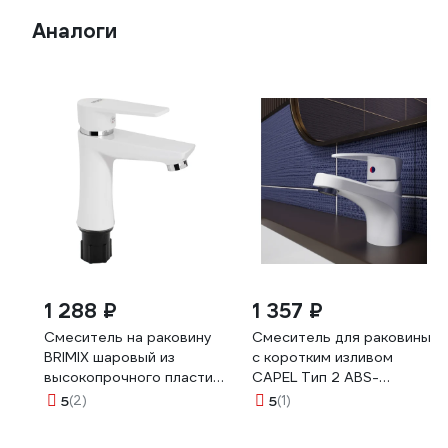
Аналоги
1 288 ₽
1 357 ₽
Смеситель на раковину
Смеситель для раковины
BRIMIX шаровый из
c коротким изливом
высокопрочного пластика
CAPEL Тип 2 ABS-
АБС, белый 597
пластик, белый CAP-SR-
5
(2)
5
(1)
W-02