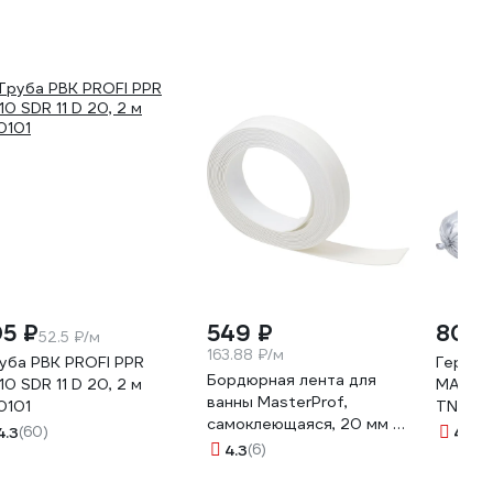
92
05 ₽
549 ₽
800 
52.5 ₽/м
163.88 ₽/м
уба РВК PROFI PPR
Гермет
Бордюрная лента для
10 SDR 11 D 20, 2 м
MASTER
ванны MasterProf,
0101
TN678
самоклеющаяся, 20 мм х
4.3
(60)
4.9
(3
3,35 м, белая ИС.131293
4.3
(6)