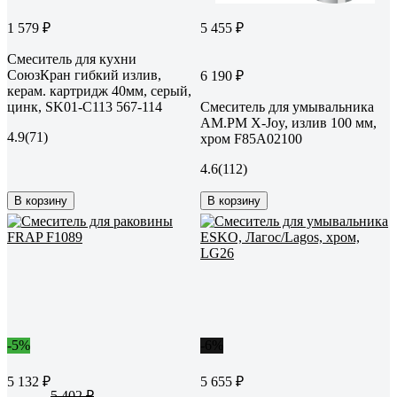
1 579 ₽
5 455 ₽
Смеситель для кухни
СоюзКран гибкий излив,
6 190 ₽
керам. картридж 40мм, серый,
цинк, SK01-С113 567-114
Смеситель для умывальника
AM.PM X-Joy, излив 100 мм,
4.9
(71)
хром F85A02100
4.6
(112)
В корзину
В корзину
-5%
-6%
5 132 ₽
5 655 ₽
5 402 ₽