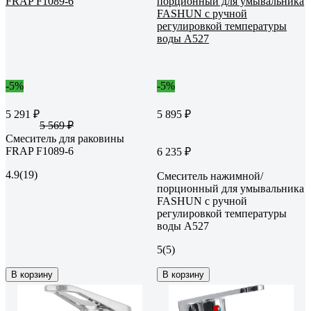
-5%
-5%
5 291 ₽
5 895 ₽
5 569 ₽
Смеситель для раковины
FRAP F1089-6
6 235 ₽
4.9
(19)
Смеситель нажимной/
порционный для умывальника
FASHUN с ручной
регулировкой температуры
воды A527
5
(5)
В корзину
В корзину