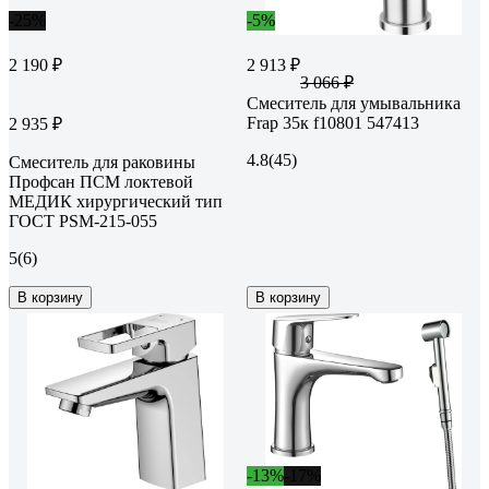
-25%
-5%
2 190 ₽
2 913 ₽
3 066 ₽
Смеситель для умывальника
Frap 35к f10801 547413
2 935 ₽
4.8
(45)
Смеситель для раковины
Профсан ПСМ локтевой
МЕДИК хирургический тип
ГОСТ PSM-215-055
5
(6)
В корзину
В корзину
-13%
-17%