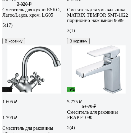
3 820 ₽
Смеситель для кухни ESKO,
Смеситель для умывальника
Лагос/Lagos, хром, LG05
MATRIX TEMPOR SMT-1022
порционно-нажимной 9689
5
(17)
3
(1)
В корзину
В корзину
-11%
-5%
1 605 ₽
5 775 ₽
6 079 ₽
Смеситель для раковины
FRAP F1090
1 799 ₽
5
(4)
Смеситель для раковины