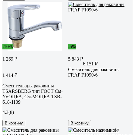
-10%
-5%
1 269 ₽
5 843 ₽
6 151 ₽
Смеситель для раковины
FRAP F1090-6
1 414 ₽
Смеситель для раковины
TSARSBERG тип ГОСТ См-
УмОЦБА, См-МОЦБА TSB-
618-1109
4.3
(8)
В корзину
В корзину