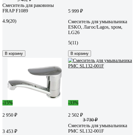
Смеситель для раковины
FRAP F1089
5 999 ₽
4.9
(20)
Смеситель для умывальника
ESKO, Лагос/Lagos, хром,
LG26
5
(11)
В корзину
В корзину
-15%
-33%
2 950 ₽
2 502 ₽
3 730 ₽
Смеситель для умывальника
РМС SL132-001F
3 453 ₽