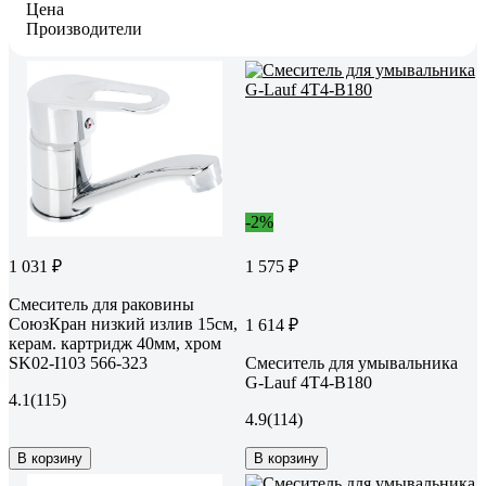
Цена
Производители
-2%
1 031 ₽
1 575 ₽
Смеситель для раковины
СоюзКран низкий излив 15см,
1 614 ₽
керам. картридж 40мм, хром
SK02-I103 566-323
Смеситель для умывальника
G-Lauf 4T4-B180
4.1
(115)
4.9
(114)
В корзину
В корзину