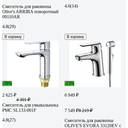
4.6
(14)
Смеситель для раковины
Olive's ARRIBA поворотный
09110AR
4.8
(29)
В корзину
В корзину
-39%
-15%
2 625 ₽
6 949 ₽
4 301 ₽
Смеситель для умывальника
РМС SL133-001F
7 549 ₽
8 219 ₽
4.8
(27)
Смеситель для раковины
OLIVE'S EVORA 33120EV с