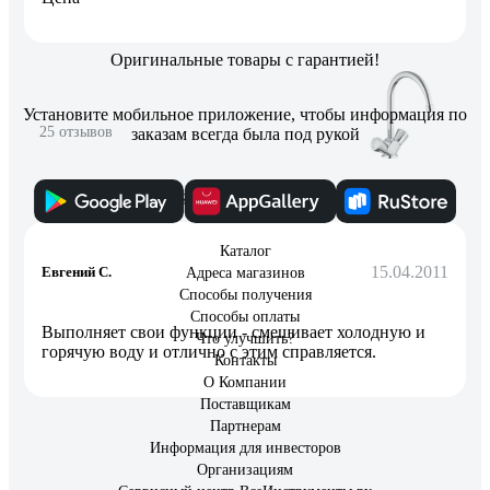
Оригинальные товары с гарантией!
Установите мобильное приложение, чтобы информация по
25 отзывов
заказам всегда была под рукой
Отзыв о Grohe Costa S
Каталог
15.04.2011
Eвгений С.
Адреса магазинов
Способы получения
Способы оплаты
Выполняет свои функции - смешивает холодную и
Что улучшить?
горячую воду и отлично с этим справляется.
Контакты
О Компании
Поставщикам
Партнерам
Информация для инвесторов
Организациям