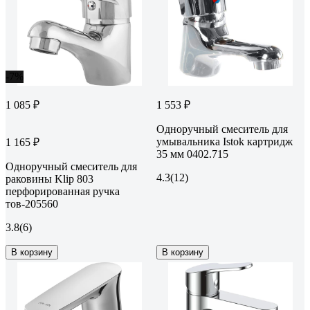
-7%
1 085 ₽
1 553 ₽
Одноручный смеситель для
умывальника Istok картридж
1 165 ₽
35 мм 0402.715
Одноручный смеситель для
4.3
(12)
раковины Klip 803
перфорированная ручка
тов-205560
3.8
(6)
В корзину
В корзину