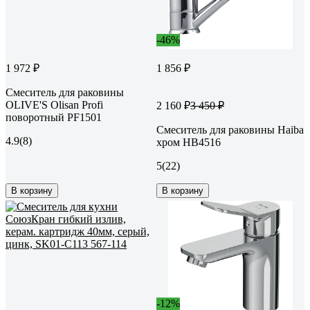
-46%
1 972 ₽
1 856 ₽
Смеситель для раковины
OLIVE'S Olisan Profi
2 160 ₽
3 450 ₽
поворотный PF1501
Смеситель для раковины Haiba
4.9
(8)
хром HB4516
5
(22)
В корзину
В корзину
-12%