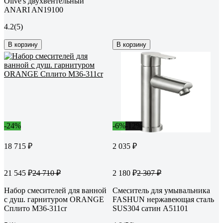
Olive's двухвентельный
ANARI AN19100
4.2
(5)
В корзину
В корзину
-24%
-6%
-12%
18 715 ₽
2 035 ₽
21 545 ₽
2 180 ₽
24 710 ₽
2 307 ₽
Набор смесителей для ванной
Смеситель для умывальника
с душ. гарнитуром ORANGE
FASHUN нержавеющая сталь
Сплито M36-311cr
SUS304 сатин A51101