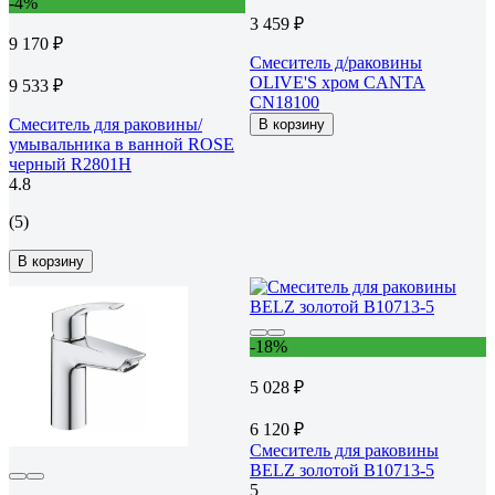
-4%
3 459 ₽
9 170 ₽
Смеситель д/раковины
OLIVE'S хром CANTA
9 533 ₽
CN18100
Смеситель для раковины/
В корзину
умывальника в ванной ROSE
черный R2801H
4.8
(5)
В корзину
-18%
5 028 ₽
6 120 ₽
Смеситель для раковины
BELZ золотой B10713-5
5