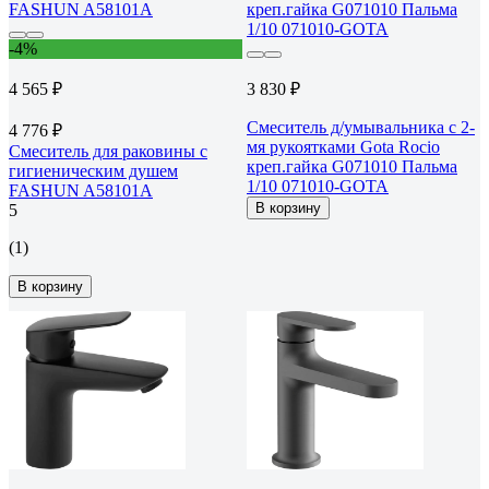
-4%
4 565 ₽
3 830 ₽
Смеситель д/умывальника с 2-
4 776 ₽
мя рукоятками Gota Rocio
Смеситель для раковины с
креп.гайка G071010 Пальма
гигиеническим душем
1/10 071010-GOTA
FASHUN A58101A
В корзину
5
(1)
В корзину