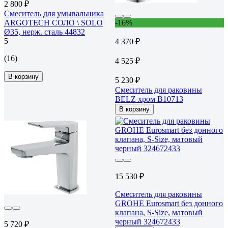
2 800 ₽
Смеситель для умывальника
ARGOTECH СОЛО \ SOLO
-16%
Ø35, нерж. сталь 44832
5
4 370 ₽
(16)
4 525 ₽
В корзину
5 230 ₽
Смеситель для раковины
BELZ хром B10713
В корзину
15 530 ₽
Смеситель для раковины
GROHE Eurosmart без донного
клапана, S-Size, матовый
черный 324672433
5 720 ₽