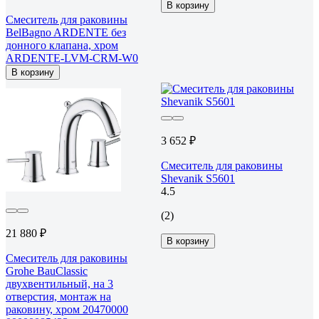
В корзину
Смеситель для раковины
BelBagno ARDENTE без
донного клапана, хром
ARDENTE-LVM-CRM-W0
В корзину
3 652 ₽
Смеситель для раковины
Shevanik S5601
4.5
(2)
21 880 ₽
В корзину
Смеситель для раковины
Grohe BauClassic
двухвентильный, на 3
отверстия, монтаж на
раковину, хром 20470000