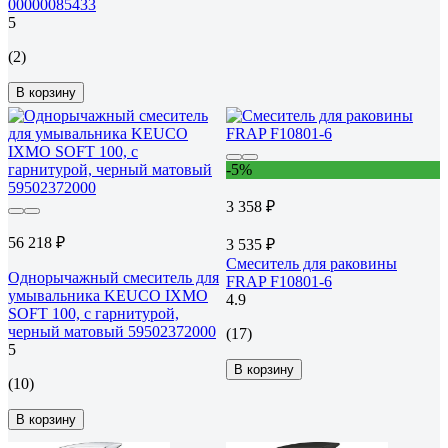
00000085433
5
(2)
В корзину
-5%
3 358 ₽
56 218 ₽
3 535 ₽
Смеситель для раковины
Однорычажный смеситель для
FRAP F10801-6
умывальника KEUCO IXMO
4.9
SOFT 100, с гарнитурой,
черный матовый 59502372000
(17)
5
В корзину
(10)
В корзину