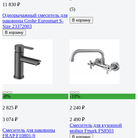
11 830 ₽
(5)
Однорычажный смеситель для
В корзину
раковины Grohe Eurosmart S-
Size 23372003
В корзину
-8%
-10%
2 825 ₽
2 240 ₽
3 074 ₽
2 490 ₽
Смеситель для кухонной
Смеситель для раковины
мойки Fmark FS8503
FRAP F10801-9
В корзину