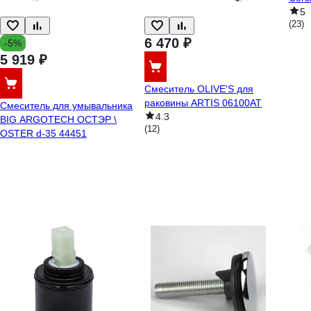
5
(23)
6 470 ₽
-5%
5 919 ₽
Смеситель OLIVE'S для
раковины ARTIS 06100AT
Смеситель для умывальника
4.3
BIG ARGOTECH ОСТЭР \
(12)
OSTER d-35 44451