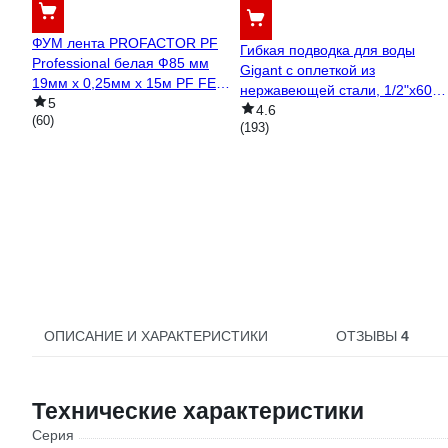
ФУМ лента PROFACTOR PF
Гибкая подводка для воды
Professional белая Ф85 мм
Gigant с оплеткой из
19мм х 0,25мм х 15м PF FE
нержавеющей стали, 1/2"х60
530
5
см, г/г P-60-GG
4.6
(60)
(193)
ОПИСАНИЕ И ХАРАКТЕРИСТИКИ
ОТЗЫВЫ
4
Технические характеристики
Серия