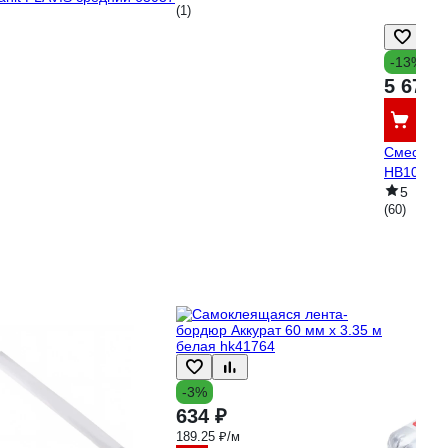
(1)
-13%
5 679 
Смесител
HB10816 
5
(60)
-3%
634 ₽
189.25 ₽/м