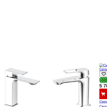
-12
5 7
Смес
Cers