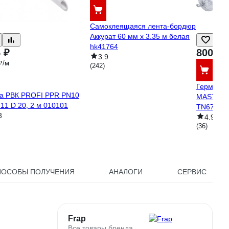
Самоклеящаяся лента-бордюр
Аккурат 60 мм x 3.35 м белая
hk41764
 ₽
800 ₽
3.9
₽/м
(242)
Герметик
а РВК PROFI PPR PN10
MASTER с
11 D 20, 2 м 010101
TN67800
3
4.9
(36)
ПОСОБЫ ПОЛУЧЕНИЯ
АНАЛОГИ
СЕРВИС
Frap
Все товары бренда