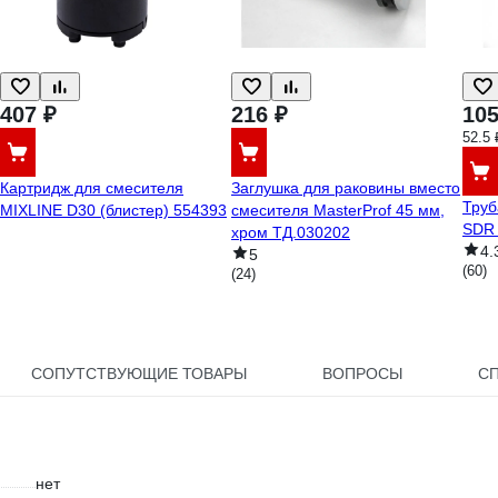
407 ₽
216 ₽
105
52.5 
Картридж для смесителя
Заглушка для раковины вместо
Труб
MIXLINE D30 (блистер) 554393
смесителя MasterProf 45 мм,
SDR 
хром ТД.030202
4.
5
(60)
(24)
СОПУТСТВУЮЩИЕ ТОВАРЫ
ВОПРОСЫ
С
нет