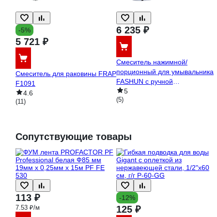
6 235 ₽
-5%
5 721 ₽
Смеситель нажимной/
порционный для умывальника
Смеситель для раковины FRAP
FASHUN с ручной
F1091
регулировкой температуры
5
4.6
(5)
воды A527
(11)
Сопутствующие товары
113 ₽
-12%
7.53 ₽/м
125 ₽