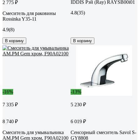
IDDIS Рэй (Ray) RAYSB00i01
2 775 ₽
4.8
(35)
Смеситель для раковины
Rossinka Y35-11
4.9
(8)
В корзину
В корзину
-16%
-13%
7 335 ₽
5 230 ₽
8 740 ₽
6 019 ₽
Смеситель для умывальника
Сенсорный смеситель Savol S-
AM.PM Gem хром, F90A02100
GY8808