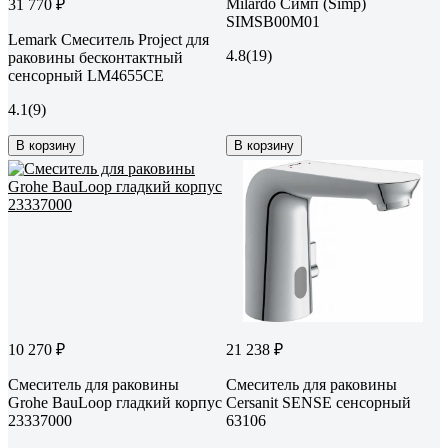
Milardo Симп (Simp)
31 770 ₽
SIMSB00M01
Lemark Смеситель Project для
4.8
(19)
раковины бесконтактный
сенсорный LM4655CE
4.1
(9)
В корзину
В корзину
10 270 ₽
21 238 ₽
Смеситель для раковины
Смеситель для раковины
Grohe BauLoop гладкий корпус
Cersanit SENSE сенсорный
23337000
63106