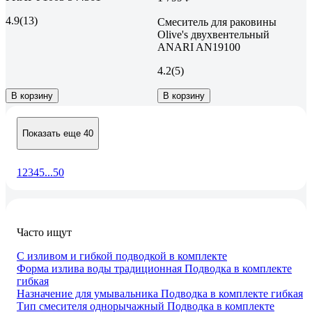
4.9
(13)
Смеситель для раковины
Olive's двухвентельный
ANARI AN19100
4.2
(5)
В корзину
В корзину
Показать еще 40
1
2
3
4
5
...
50
Часто ищут
С изливом и гибкой подводкой в комплекте
Форма излива воды традиционная Подводка в комплекте
гибкая
Назначение для умывальника Подводка в комплекте гибкая
Тип смесителя однорычажный Подводка в комплекте