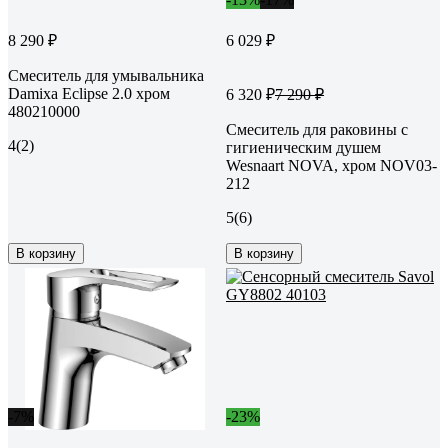
8 290 ₽
6 029 ₽
Смеситель для умывальника
Damixa Eclipse 2.0 хром
6 320 ₽
7 290 ₽
480210000
Смеситель для раковины с
4
(2)
гигиеническим душем
Wesnaart NOVA, хром NOV03-
212
5
(6)
В корзину
В корзину
-7%
-23%