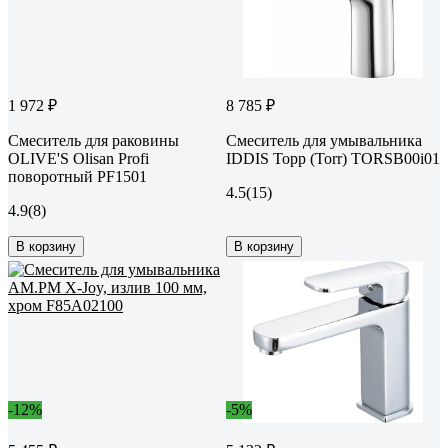
1 972 ₽
8 785 ₽
Смеситель для раковины
Смеситель для умывальника
OLIVE'S Olisan Profi
IDDIS Торр (Torr) TORSB00i01
поворотный PF1501
4.5
(15)
4.9
(8)
В корзину
В корзину
-12%
-5%