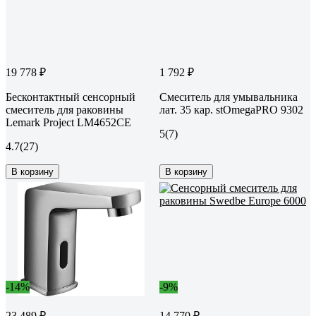
19 778 ₽
1 792 ₽
Бесконтактный сенсорный
Смеситель для умывальника
смеситель для раковины
лат. 35 кар. stOmegaPRO 9302
Lemark Project LM4652CE
5
(7)
4.7
(27)
В корзину
В корзину
-14%
-9%
23 489 ₽
14 770 ₽