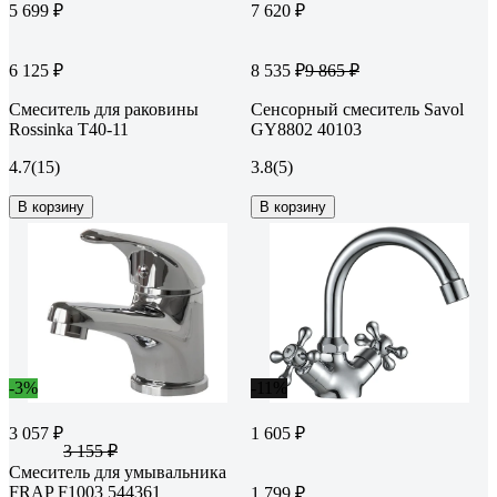
5 699 ₽
7 620 ₽
6 125 ₽
8 535 ₽
9 865 ₽
Смеситель для раковины
Сенсорный смеситель Savol
Rossinka T40-11
GY8802 40103
4.7
(15)
3.8
(5)
В корзину
В корзину
-3%
-11%
3 057 ₽
1 605 ₽
3 155 ₽
Смеситель для умывальника
FRAP F1003 544361
1 799 ₽