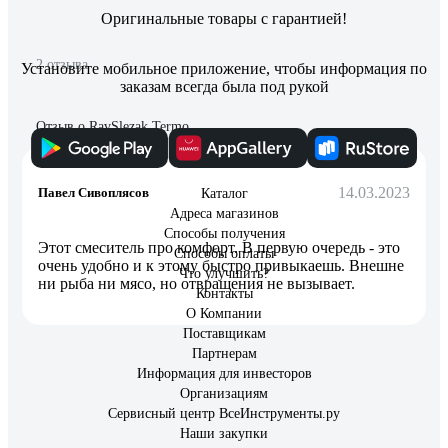
Оригинальные товары с гарантией!
2 отзыва
Установите мобильное приложение, чтобы информация по
заказам всегда была под рукой
Отзыв о RavSlezak Termo
14.03.2023
Павел Сивоплясов
Каталог
Адреса магазинов
Способы получения
Этот смеситель про комфорт. В первую очередь - это
Способы оплаты
очень удобно и к этому быстро привыкаешь. Внешне
Что улучшить?
ни рыба ни мясо, но отвращения не вызывает.
Контакты
О Компании
Поставщикам
Партнерам
Информация для инвесторов
Организациям
Сервисный центр ВсеИнструменты.ру
Наши закупки