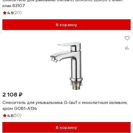
клак 63107
4.9
(20)
В корзину
2 108 ₽
Смеситель для умывальника G-lauf с монолитным изливом,
хром GOB1-A134
4.6
(50)
В корзину