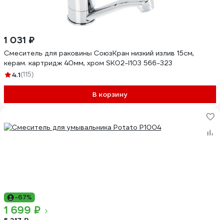
1 031 ₽
Смеситель для раковины СоюзКран низкий излив 15см,
керам. картридж 40мм, хром SK02-I103 566-323
4.1
(115)
В корзину
-67%
1 699 ₽