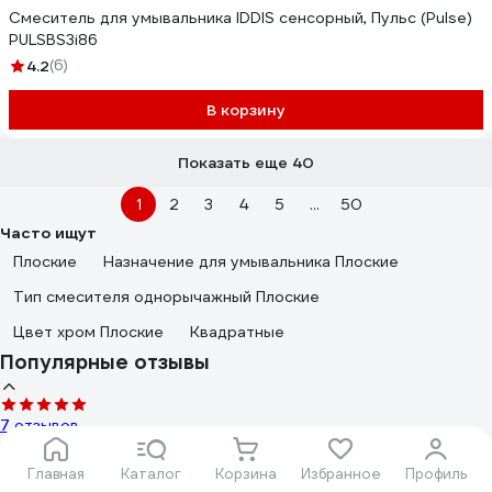
Смеситель для умывальника IDDIS сенсорный, Пульс (Pulse)
PULSBS3i86
4.2
(6)
В корзину
Показать еще 40
1
2
3
4
5
...
50
Часто ищут
Плоские
Назначение для умывальника Плоские
Тип смесителя однорычажный Плоские
Цвет хром Плоские
Квадратные
Популярные отзывы
7 отзывов
Отзыв о Oras Optima 1714F
Главная
Каталог
Корзина
Избранное
Профиль