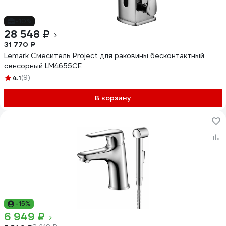
-10%
28 548 ₽
31 770 ₽
Lemark Смеситель Project для раковины бесконтактный
сенсорный LM4655CE
4.1
(9)
В корзину
-15%
6 949 ₽