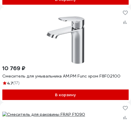
10 769 ₽
Смеситель для умывальника AM.PM Func хром F8F02100
4.7
(17)
В корзину