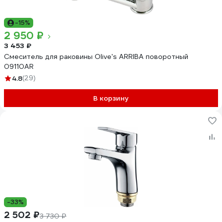
-15%
2 950 ₽
3 453 ₽
Смеситель для раковины Olive's ARRIBA поворотный
09110AR
4.8
(29)
В корзину
-33%
2 502 ₽
3 730 ₽