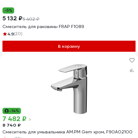
-5%
5 132 ₽
5 402 ₽
Смеситель для раковины FRAP F1089
4.9
(20)
В корзину
-14%
7 482 ₽
8 740 ₽
Смеситель для умывальника AM.PM Gem хром, F90A02100