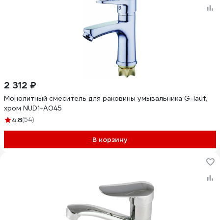
2 312 ₽
Монолитный смеситель для раковины умывальника G-lauf,
хром NUD1-A045
4.8
(54)
В корзину