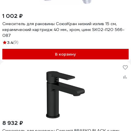
1 002 ₽
Смеситель для раковины СоюзКран низкий излив 15 см,
керамический картридж 40 мм., хром, цинк SK02-I120 566-
087
3.4
(9)
В корзину
8 932 ₽
Смеситель для раковины Cersanit BRASKO BLACK с клик-