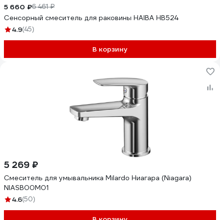
5 660 ₽
6 461 ₽
Сенсорный смеситель для раковины HAIBA HB524
4.9
(45)
В корзину
5 269 ₽
Смеситель для умывальника Milardo Ниагара (Niagara)
NIASB00M01
4.6
(50)
В корзину