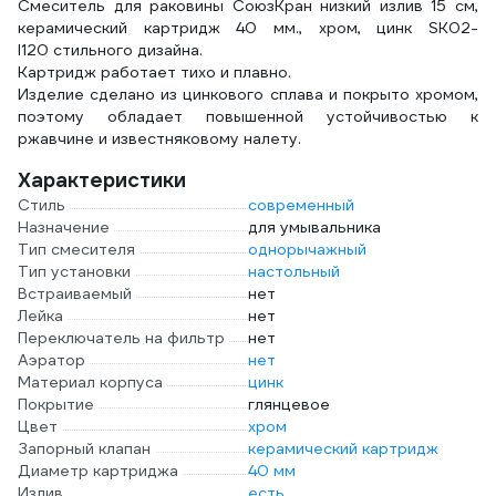
Смеситель для раковины СоюзКран низкий излив 15 см,
керамический картридж 40 мм., хром, цинк SK02-
I120 стильного дизайна.
Картридж работает тихо и плавно.
Изделие сделано из цинкового сплава и покрыто хромом,
поэтому обладает повышенной устойчивостью к
ржавчине и известняковому налету.
Характеристики
Стиль
современный
Назначение
для умывальника
Тип смесителя
однорычажный
Тип установки
настольный
Встраиваемый
нет
Лейка
нет
Переключатель на фильтр
нет
Аэратор
нет
Материал корпуса
цинк
Покрытие
глянцевое
Цвет
хром
Запорный клапан
керамический картридж
Диаметр картриджа
40 мм
Излив
есть