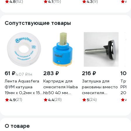
серия 240
излив 15см, керам.
картридж 40 мм
4.8
(62)
4.1
(115)
4.3
(9)
4.
EC0249
картридж 40мм,
без подводки
хром SK02-I103
тов-205565
566-323
Сопутствующие товары
61 ₽
283 ₽
216 ₽
105
4.07 ₽/м
Лента Aquasfera
Картридж для
Заглушка для
Труб
ФУМ катушка
смесителя Haiba
раковины вместо
PPR 
19мм х 0,2мм х 15м
hb50 40 мм
смесителя
20, 
PTFE вода 6020
539104
MasterProf 45 мм,
4.9
(21)
4.4
(26)
5
(24)
4.
6020-04 008-
хром ТД.030202
0548
О товаре