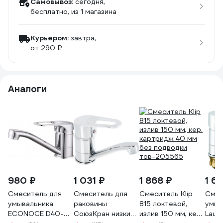
Самовывоз:
сегодня,
бесплатно
, из 1 магазина
Курьером:
завтра,
от 290 ₽
Аналоги
980 ₽
1 031 ₽
1 868 ₽
1 61
Смеситель для
Смеситель для
Смеситель Klip
Смес
умывальника
раковины
815 локтевой,
умыв
ECONOCE D40-A,
СоюзКран низкий
излив 150 мм, кер.
Lauf