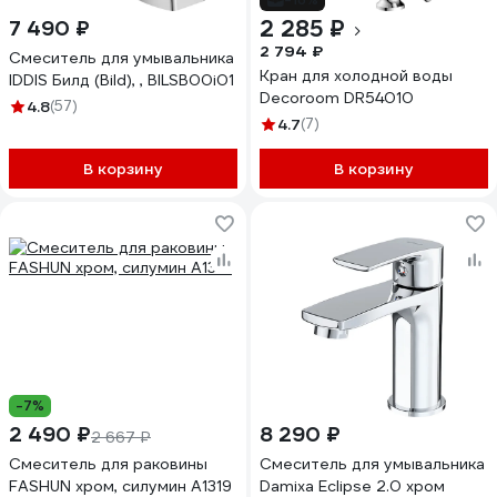
2 285 ₽
7 490 ₽
2 794 ₽
Смеситель для умывальника
Кран для холодной воды
IDDIS Билд (Bild), , BILSB00i01
Decoroom DR54010
4.8
(57)
4.7
(7)
В корзину
В корзину
-7%
2 490 ₽
8 290 ₽
2 667 ₽
Смеситель для раковины
Смеситель для умывальника
FASHUN хром, силумин A1319
Damixa Eclipse 2.0 хром