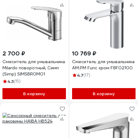
2 700 ₽
10 769 ₽
Смеситель для умывальника
Смеситель для умывальника
Milardo поворотный, Симп
AM.PM Func хром F8F02100
(Simp) SIMSBR0M01
4.7
(17)
4.3
(15)
В корзину
В корзину