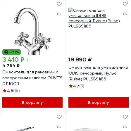
-29%
3 410 ₽
19 990 ₽
4 784 ₽
Смеситель для умывальника
Смеситель для раковины с
IDDIS сенсорный, Пульс
поворотным изливом OLIVE'S
(Pulse) PULSBS1i86
01110GR
4.7
(6)
4.6
(18)
В корзину
В корзину