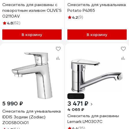
Смеситель для раковины с
Смеситель для умывальника
поворотным изливом OLIVE'S
Potato P4365
02110AV
4.2
(9)
4.8
(62)
В корзину
В корзину
-15%
3 471 ₽
5 990 ₽
4 065 ₽
Смеситель для умывальника
Смеситель для раковины
IDDIS Зодиак (Zodiac)
Lemark LM0307C
ZODSB00i01
4.4
(35)