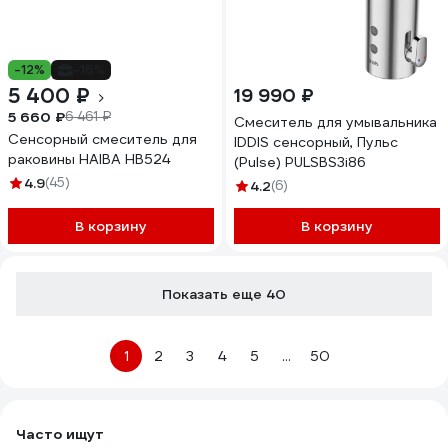
-12%
-16%
5 400 ₽
19 990 ₽
5 660 ₽
6 461 ₽
Смеситель для умывальника
Сенсорный смеситель для
IDDIS сенсорный, Пульс
раковины HAIBA HB524
(Pulse) PULSBS3i86
4.9
(45)
4.2
(6)
В корзину
В корзину
Показать еще 40
1
2
3
4
5
...
50
Часто ищут