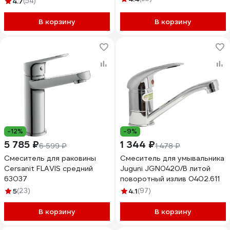
4.7
(54)
В корзину
В корзину
-12%
-9%
5 785 ₽
1 344 ₽
6 599 ₽
1 478 ₽
Смеситель для раковины
Смеситель для умывальника
Cersanit FLAVIS средний
Juguni JGN0420/В литой
63037
поворотный излив 0402.611
5
(23)
4.1
(97)
В корзину
В корзину