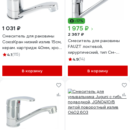
-17%
1 975 ₽
1 031 ₽
2 367 ₽
Смеситель для раковины
Смеситель для раковины
СоюзКран низкий излив 15см,
FAUZT локтевой,
керам. картридж 40мм, хром
хирургический, тип См-
SK02-I103 566-323
4.1
(115)
МОЦБА, См-УмОЦБА FZs-
4.9
(14)
807-01
В корзину
В корзину