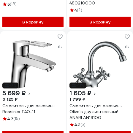
480210000
5
(18)
4
(2)
В корзину
В корзину
-7%
-11%
5 699 ₽
1 605 ₽
6 125 ₽
1 799 ₽
Смеситель для раковины
Смеситель для раковины
Rossinka T40-11
Olive's двухвентельный
ANARI AN19100
4.7
(15)
4.2
(5)