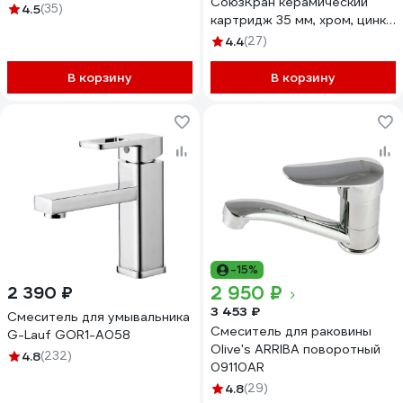
СоюзКран керамический
4.5
(35)
картридж 35 мм, хром, цинк
SK02-M105 567-081
4.4
(27)
В корзину
В корзину
-15%
2 950 ₽
2 390 ₽
3 453 ₽
Смеситель для умывальника
Смеситель для раковины
G-Lauf GOR1-A058
Olive's ARRIBA поворотный
4.8
(232)
09110AR
4.8
(29)