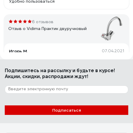
Удобно пользоваться
6 отзывов
Отзыв о Vidima Практик двуручковый
Игорь М.
07.04.2021
Качество
Подпишитесь
на рассылку
и будьте в курсе!
Акции, скидки, распродажи ждут!
2 отзыва
Отзыв о RavSlezak Termo
Павел Сивоплясов
14.03.2023
Подписаться
Этот смеситель про комфорт. В первую очередь -
это очень удобно и к этому быстро привыкаешь.
Внешне ни рыба ни мясо, но отвращения не вызывает.