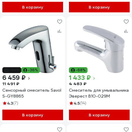
В корзину
В корзину
-44%
-36%
-68%
6 459 ₽
1 433 ₽
11 491 ₽
4 483 ₽
Сенсорный смеситель Savol
Смеситель для умывальника
S-GY8865
Эверест B10-029M
4.3
(7)
4.5
(14)
В корзину
В корзину