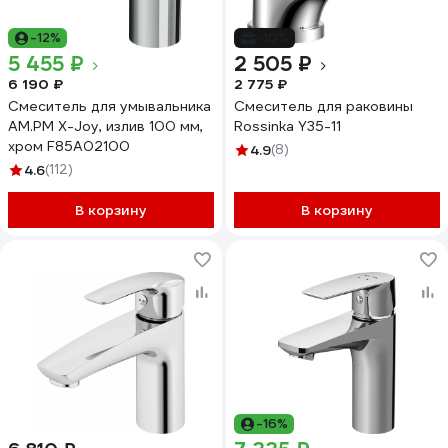
-12%
-10%
5 455 ₽
2 505 ₽
6 190 ₽
2 775 ₽
Смеситель для умывальника
Смеситель для раковины
AM.PM X-Joy, излив 100 мм,
Rossinka Y35-11
хром F85A02100
4.9
(8)
4.6
(112)
В корзину
В корзину
-16%