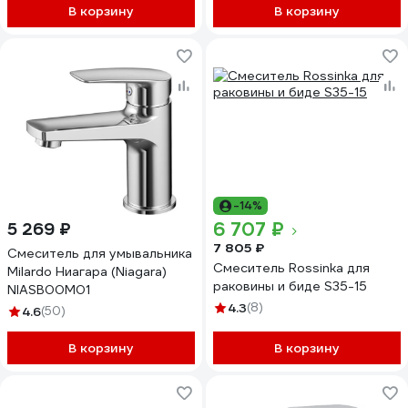
В корзину
В корзину
-14%
6 707 ₽
5 269 ₽
7 805 ₽
Смеситель для умывальника
Смеситель Rossinka для
Milardo Ниагара (Niagara)
раковины и биде S35-15
NIASB00M01
4.3
(8)
4.6
(50)
В корзину
В корзину