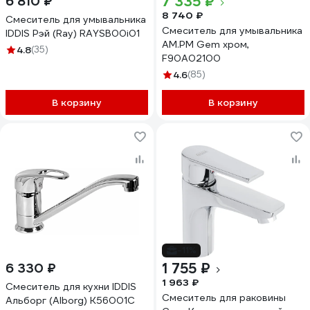
7 335 ₽
6 810 ₽
8 740 ₽
Смеситель для умывальника
Смеситель для умывальника
IDDIS Рэй (Ray) RAYSB00i01
AM.PM Gem хром,
4.8
(35)
F90A02100
4.6
(85)
В корзину
В корзину
-11%
1 755 ₽
6 330 ₽
1 963 ₽
Смеситель для кухни IDDIS
Смеситель для раковины
Альборг (Alborg) K56001C