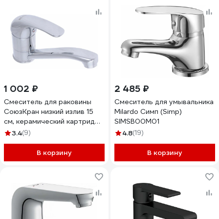
1 002 ₽
2 485 ₽
Смеситель для раковины
Смеситель для умывальника
СоюзКран низкий излив 15
Milardo Симп (Simp)
см, керамический картридж
SIMSB00M01
40 мм., хром, цинк SK02-I120
3.4
(9)
4.8
(19)
566-087
В корзину
В корзину